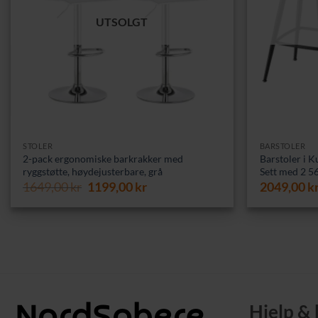
UTSOLGT
STOLER
BARSTOLER
2-pack ergonomiske barkrakker med
Barstoler i 
ryggstøtte, høydejusterbare, grå
Sett med 2 56
Opprinnelig
Nåværende
1649,00
kr
1199,00
kr
2049,00
k
pris
pris
var:
er:
1649,00 kr.
1199,00 kr.
Hjelp &