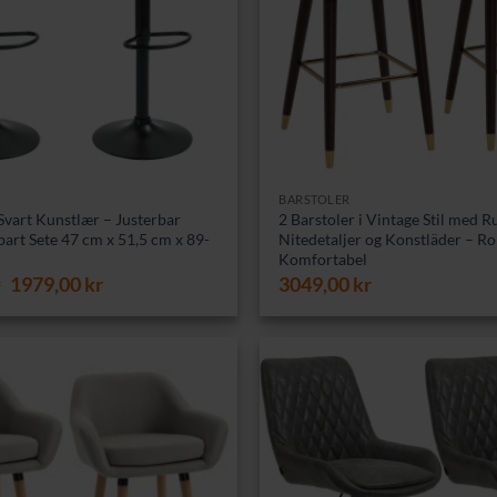
BARSTOLER
 Svart Kunstlær – Justerbar
2 Barstoler i Vintage Stil med R
art Sete 47 cm x 51,5 cm x 89-
Nitedetaljer og Konstläder – Ro
Komfortabel
Opprinnelig
Nåværende
r
1979,00
kr
3049,00
kr
pris
pris
var:
er:
2649,00 kr.
1979,00 kr.