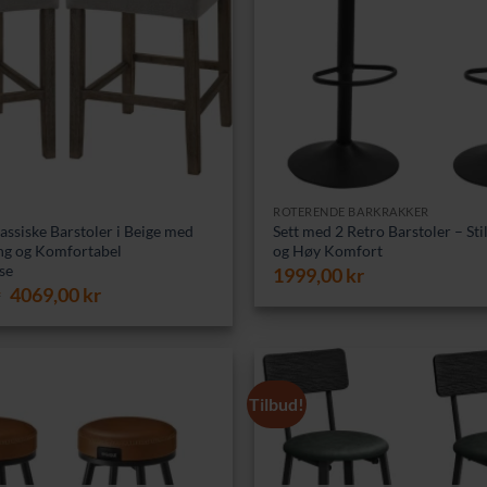
ROTERENDE BARKRAKKER
assiske Barstoler i Beige med
Sett med 2 Retro Barstoler – Sti
ing og Komfortabel
og Høy Komfort
se
1999,00
kr
Opprinnelig
Nåværende
r
4069,00
kr
pris
pris
var:
er:
4149,00 kr.
4069,00 kr.
Tilbud!