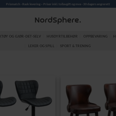
Prismatch - Rask levering – Priser inkl. tollavgift og mva - 30 dagers angrerett
KTØY OG GJØR-DET-SELV
HUSDYRTILBEHØR
OPPBEVARING
H
LEKER OG SPILL
SPORT & TRENING