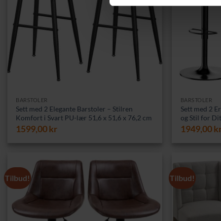
BARSTOLER
BARSTOLER
Sett med 2 Elegante Barstoler – Stilren
Sett med 2 E
Komfort i Svart PU-lær 51,6 x 51,6 x 76,2 cm
og Stil for D
1599,00
kr
1949,00
k
Tilbud!
Tilbud!