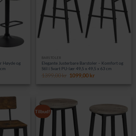
BARSTOLER
bar Høyde og
Elegante Justerbare Barstoler – Komfort og
 cm
Stil i Svart PU-lær 49,5 x 49,5 x 63 cm
Opprinnelig
Nåværende
1399,00
kr
1099,00
kr
pris
pris
var:
er:
1399,00 kr.
1099,00 kr.
Tilbud!