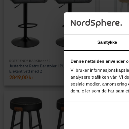
Samtykke
ROTERENDE BARKRAKKER
Denne nettsiden anvender c
BARSTOLER M
Justerbare Retro Barstoler i PU-lær –
Kompakt Spise
Vi bruker informasjonskapsler
Elegant Sett med 2
for Små Stue
2849,00
kr
1849,00
k
analysere trafikken vår. Vi 
sosiale medier, annonsering 
dem, eller som de har samlet