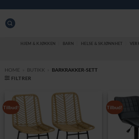
Skip
to
content
HJEM & KJØKKEN
BARN
HELSE & SKJØNNHET
VER
HOME
»
BUTIKK
»
BARKRAKKER-SETT
FILTRER
Tilbud!
Tilbud!