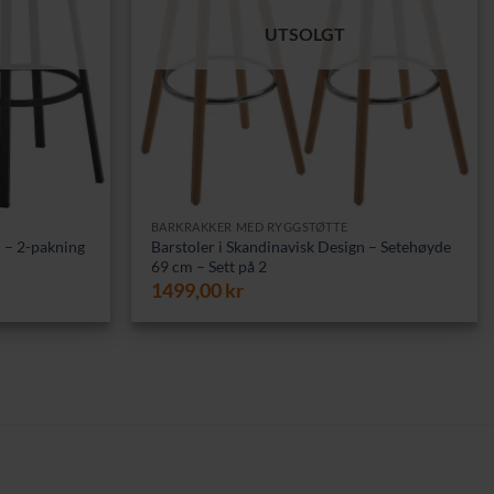
UTSOLGT
BARKRAKKER MED RYGGSTØTTE
n – 2-pakning
Barstoler i Skandinavisk Design – Setehøyde
69 cm – Sett på 2
værende
1499,00
kr
s
99,00 kr.