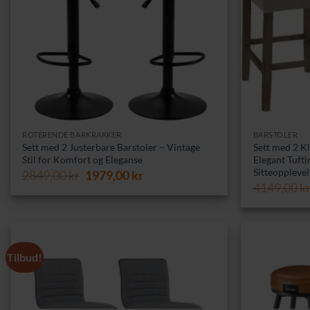
ROTERENDE BARKRAKKER
BARSTOLER
Sett med 2 Justerbare Barstoler – Vintage
Sett med 2 Kl
Stil for Komfort og Eleganse
Elegant Tuft
Sitteopplevel
Opprinnelig
Nåværende
2849,00
kr
1979,00
kr
pris
pris
4149,00
k
var:
er:
2849,00 kr.
1979,00 kr.
Tilbud!