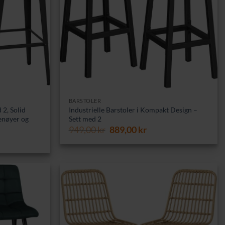
BARSTOLER
 2, Solid
Industrielle Barstoler i Kompakt Design –
enøyer og
Sett med 2
Opprinnelig
Nåværende
949,00
kr
889,00
kr
ærende
pris
pris
var:
er:
949,00 kr.
889,00 kr.
00 kr.