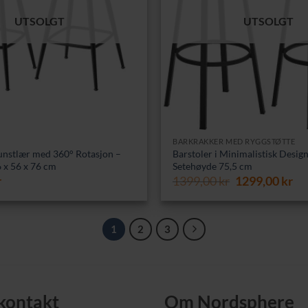
UTSOLGT
UTSOLGT
BARKRAKKER MED RYGGSTØTTE
Kunstlær med 360° Rotasjon –
Barstoler i Minimalistisk Desig
 x 56 x 76 cm
Setehøyde 75,5 cm
Opprinnelig
Nå
r
1399,00
kr
1299,00
kr
pris
pri
var:
er:
1399,00 kr.
12
1
2
3
 kontakt
Om Nordsphere