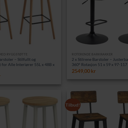
MED RYGGSTØTTE
ROTERENDE BARKRAKKER
stoler – Stilfullt og
2 x Stilrene Barstoler – Juster
for Alle Interiører 55L x 48B x
360° Rotasjon 51 x 59 x 97-117
2549,00
kr
r
Tilbud!