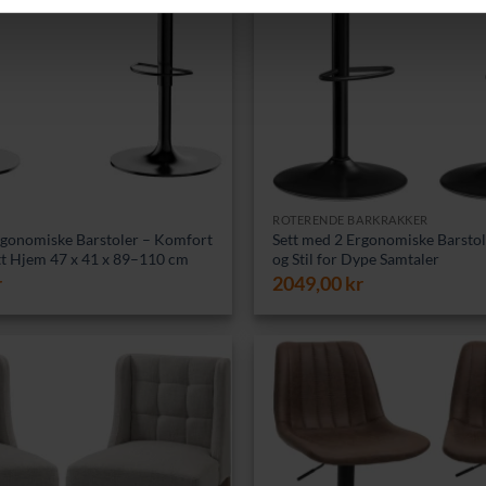
ROTERENDE BARKRAKKER
rgonomiske Barstoler – Komfort
Sett med 2 Ergonomiske Barsto
itt Hjem 47 x 41 x 89–110 cm
og Stil for Dype Samtaler
r
2049,00
kr