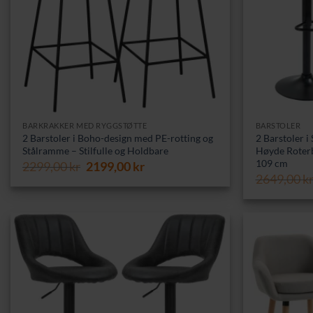
BARKRAKKER MED RYGGSTØTTE
BARSTOLER
2 Barstoler i Boho-design med PE-rotting og
2 Barstoler i
Stålramme – Stilfulle og Holdbare
Høyde Roterb
109 cm
Opprinnelig
Nåværende
2299,00
kr
2199,00
kr
pris
pris
2649,00
k
var:
er:
2299,00 kr.
2199,00 kr.