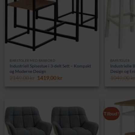
BARSTOLER MED BARBORD
BARSTOLER
Industriell Spisestue i 3-delt Sett – Kompakt
Industrielle 
og Moderne Design
Design og En
Opprinnelig
Nåværende
2149,00
kr
1419,00
kr
1049,00
k
pris
pris
var:
er:
2149,00 kr.
1419,00 kr.
Tilbud!