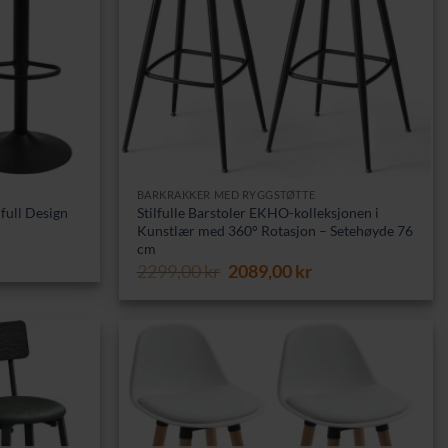
BARKRAKKER MED RYGGSTØTTE
lfull Design
Stilfulle Barstoler EKHO-kolleksjonen i
Kunstlær med 360° Rotasjon – Setehøyde 76
cm
Opprinnelig
Nåværende
2299,00
kr
2089,00
kr
pris
pris
var:
er:
2299,00 kr.
2089,00 kr.