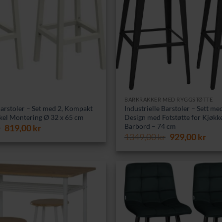
BARKRAKKER MED RYGGSTØTTE
Barstoler – Set med 2, Kompakt
Industrielle Barstoler – Sett med
kel Montering Ø 32 x 65 cm
Design med Fotstøtte for Kjøkk
Barbord – 74 cm
Opprinnelig
Nåværende
r
819,00
kr
pris
pris
Opprinnelig
Nåv
1349,00
kr
929,00
kr
var:
er:
pris
pris
1049,00 kr.
819,00 kr.
var:
er:
1349,00 kr.
929,