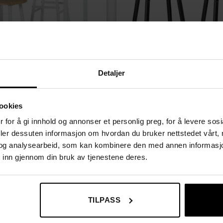
Detaljer
ookies
ED BARBORD
BARSTOLER
sett i Industriell Stil – Perfekt
Sett med 2 Barstoler i Fløyelsl
 for å gi innhold og annonser et personlig preg, for å levere sos
r
Fotstøtte – Komfort og Elegans
Opprinnelig
Nåværende
r
1499,00
kr
1749,00
kr
deler dessuten informasjon om hvordan du bruker nettstedet vårt,
pris
pris
og analysearbeid, som kan kombinere den med annen informasjon d
var:
er:
 inn gjennom din bruk av tjenestene deres.
1849,00 kr.
1499,00 kr.
TILPASS