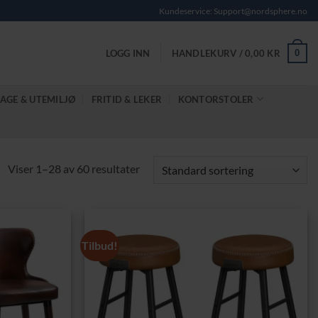
Kundeservice: Support@nordsphere.no
0
LOGG INN
HANDLEKURV /
0,00
KR
AGE & UTEMILJØ
FRITID & LEKER
KONTORSTOLER
Viser 1–28 av 60 resultater
Tilbud!