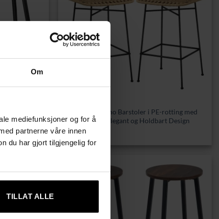
Om
BARSTOLER
ook med
Sett med 2 Boho Barstoler i PE-rotting med
iale mediefunksjoner og for å
e
Stålramme – Elegant og Holdbart Design
2299,00
kr
 med partnerne våre innen
u har gjort tilgjengelig for
Tilbud!
TILLAT ALLE