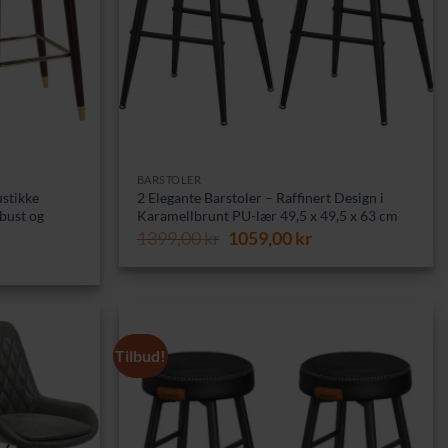
BARSTOLER
ustikke
2 Elegante Barstoler – Raffinert Design i
bust og
Karamellbrunt PU-lær 49,5 x 49,5 x 63 cm
Opprinnelig
Nåværende
1399,00
kr
1059,00
kr
pris
pris
var:
er:
1399,00 kr.
1059,00 kr.
Tilbud!