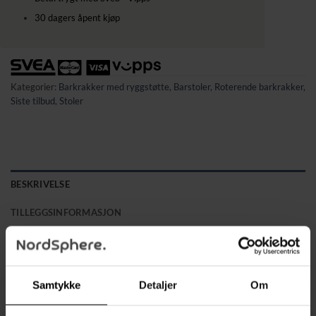
30 dagers åpent kjøp
Kategorier:
Barkrakker med ryggstøtte
,
Barstoler
,
Roterende barkrakker
,
Siste tilbud
,
Stoler
BESKRIVELSE
TILLEGGSINFORMASJON
Høykvalitets linneoverflate:
Våre barstoler har en pustende
og behagelig linneoverflate som gir optimal sittekomfort og
tilpasning til kroppen. Den robuste rammen i krommet stål
Samtykke
Detaljer
Om
gir en maksimal bæreevne på 200 kg, noe som gjør dem både