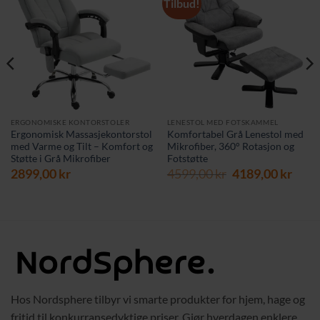
Tilbud!
ERGONOMISKE KONTORSTOLER
LENESTOL MED FOTSKAMMEL
Ergonomisk Massasjekontorstol
Komfortabel Grå Lenestol med
med Varme og Tilt – Komfort og
Mikrofiber, 360° Rotasjon og
Støtte i Grå Mikrofiber
Fotstøtte
Opprinnelig
Nåv
2899,00
kr
4599,00
kr
4189,00
kr
pris
pris
var:
er:
4599,00 kr.
4189,
Hos Nordsphere tilbyr vi smarte produkter for hjem, hage og
fritid til konkurransedyktige priser. Gjør hverdagen enklere