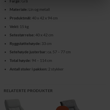
Farge:
Grå
Materiale:
Lin og metall
Produktmål:
40 x 42 x 94 cm
Vekt:
15 kg
Setestørrelse:
40 x 42 cm
Ryggstøttehøyde:
33 cm
Setehøyde justerbar:
ca. 57 – 77 cm
Total høyde:
94 – 114 cm
Antall stoler i pakken:
2 stykker
RELATERTE PRODUKTER