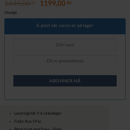
Opprinnelig
Nåværende
1649,00
1199,00
kr
kr
pris
pris
Utsolgt
var:
er:
1649,00 kr.
1199,00 kr.
E-post når varen er på lager
Leveringstid: 3-6 virkedager
Frakt: Kun 59 kr
Betal trygt med Svea - Vipps