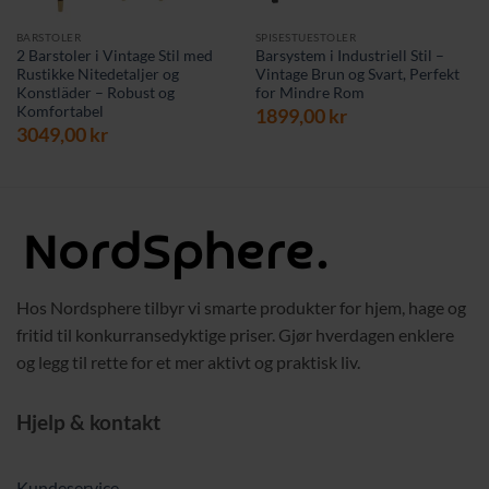
BARSTOLER
SPISESTUESTOLER
2 Barstoler i Vintage Stil med
Barsystem i Industriell Stil –
Rustikke Nitedetaljer og
Vintage Brun og Svart, Perfekt
Konstläder – Robust og
for Mindre Rom
Komfortabel
værende
1899,00
kr
s
3049,00
kr
9,00 kr.
Hos Nordsphere tilbyr vi smarte produkter for hjem, hage og
fritid til konkurransedyktige priser. Gjør hverdagen enklere
og legg til rette for et mer aktivt og praktisk liv.
Hjelp & kontakt
Kundeservice