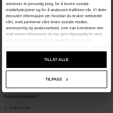
annonser et personlig preg, for å levere sosiale
Hva du får:
mediefunksjoner og for å analysere trafikken vår. Vi deler
Et sett med to robuste barstoler i industridesign, hvor hver
dessuten informasjon om hvordan du bruker nettstedet
stol har en vektkapasitet på opptil 150 kg, som sikrer
vårt, med partnerne våre innen sosiale medier,
stabilitet og langvarig bruk.
annonsering og analysearbeid, som kan kombinere den
med annen informasjon du har gjort tilgjengelig for dem,
Spesifikasjoner:
eller som de har samlet inn gjennom din bruk av
tjenestene deres.
Farge:
Greige, svart
Materiale:
Sponplate, stål
TILLAT ALLE
Produktstørrelse:
32 x 65 cm (Dia. x H)
Vekt:
8 kg
TILPASS
Maks. statisk vektkapasitet per stol:
150 kg
Pakken inneholder:
2 x Barstoler