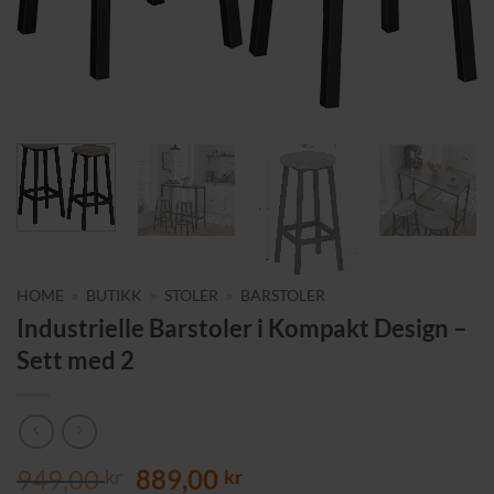
HOME
»
BUTIKK
»
STOLER
»
BARSTOLER
Industrielle Barstoler i Kompakt Design –
Sett med 2
Opprinnelig
Nåværende
949,00
889,00
kr
kr