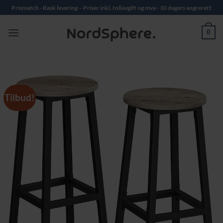
Skip
Prismatch - Rask levering – Priser inkl. tollavgift og mva - 30 dagers angrerett
to
content
0
Tilbud!