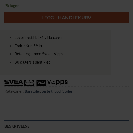
pris
pris
På lager
var:
er:
949,00 kr.
889,00 kr.
LEGG I HANDLEKURV
Leveringstid: 3-6 virkedager
Frakt: Kun 59 kr
Betal trygt med Svea - Vipps
30 dagers åpent kjøp
Kategorier:
Barstoler
,
Siste tilbud
,
Stoler
BESKRIVELSE