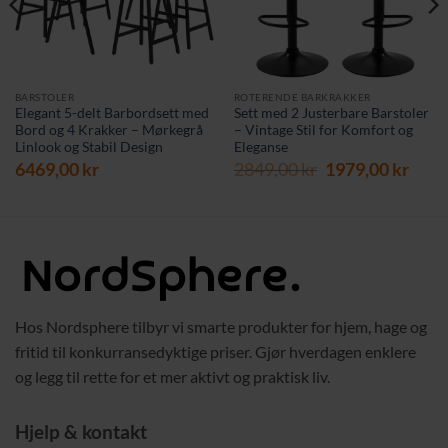
BARSTOLER
ROTERENDE BARKRAKKER
Elegant 5-delt Barbordsett med
Sett med 2 Justerbare Barstoler
Bord og 4 Krakker – Mørkegrå
– Vintage Stil for Komfort og
Linlook og Stabil Design
Eleganse
værende
Opprinnelig
Nåv
6469,00
kr
2849,00
kr
1979,00
kr
s
pris
pris
var:
er:
9,00 kr.
2849,00 kr.
1979,
Hos Nordsphere tilbyr vi smarte produkter for hjem, hage og
fritid til konkurransedyktige priser. Gjør hverdagen enklere
og legg til rette for et mer aktivt og praktisk liv.
Hjelp & kontakt