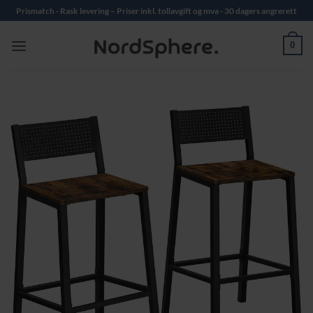
Skip
Prismatch - Rask levering – Priser inkl. tollavgift og mva - 30 dagers angrerett
to
content
0