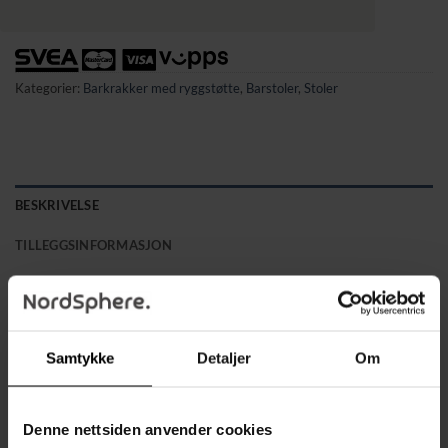
Kategorier:
Barkrakker med ryggstøtte
,
Barstoler
,
Stoler
BESKRIVELSE
TILLEGGSINFORMASJON
Industriell stil for ditt hjem
Gi kjøkkenet eller spisestuen din et moderne og rustikt preg
med disse barstolene. De er laget av vintagebrun sponplate
Samtykke
Detaljer
Om
og robust svart metall, med et perforert ryggstøtte som gir et
unikt industrielt uttrykk. Dine gjester vil garantert sette pris
på den tidløse og stilrene designen.
Denne nettsiden anvender cookies