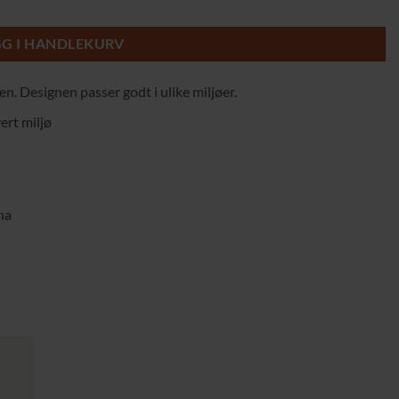
for Kjøkken 44 x 49 x 90-110 cm antall
GG I HANDLEKURV
n. Designen passer godt i ulike miljøer.
ert miljø
na