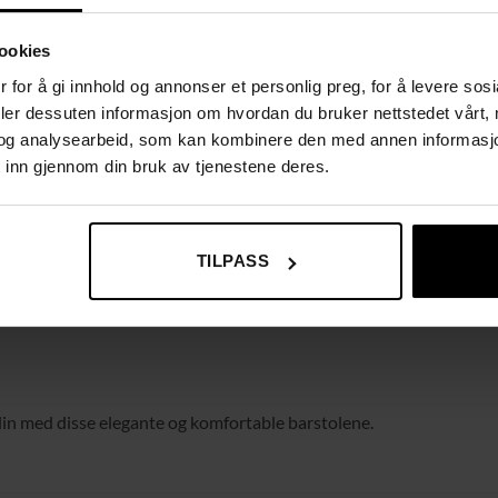
ookies
 for å gi innhold og annonser et personlig preg, for å levere sos
deler dessuten informasjon om hvordan du bruker nettstedet vårt,
og analysearbeid, som kan kombinere den med annen informasjon d
 inn gjennom din bruk av tjenestene deres.
TILPASS
 din med disse elegante og komfortable barstolene.