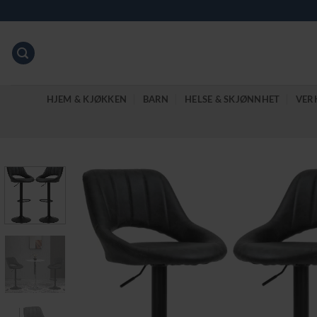
Skip
to
content
HJEM & KJØKKEN
BARN
HELSE & SKJØNNHET
VER