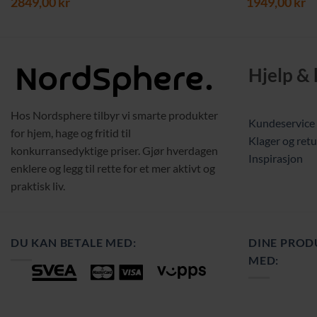
2849,00
kr
1949,00
kr
Hjelp &
Hos Nordsphere tilbyr vi smarte produkter
Kundeservice
for hjem, hage og fritid til
Klager og retu
konkurransedyktige priser. Gjør hverdagen
Inspirasjon
enklere og legg til rette for et mer aktivt og
praktisk liv.
DU KAN BETALE MED:
DINE PROD
MED: