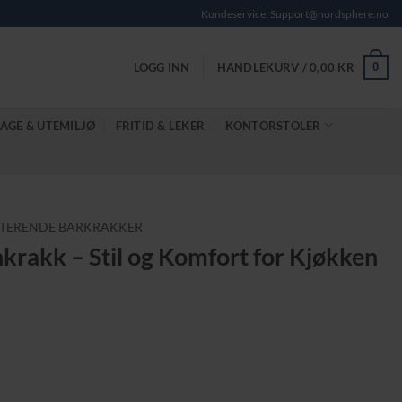
Kundeservice: Support@nordsphere.no
0
LOGG INN
HANDLEKURV /
0,00
KR
AGE & UTEMILJØ
FRITID & LEKER
KONTORSTOLER
TERENDE BARKRAKKER
krakk – Stil og Komfort for Kjøkken