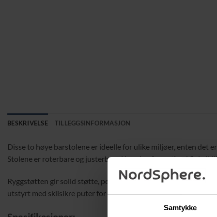
BESKRIVELSE
TILLEGGSINFORMASJON
Disse to høye barstolene er ideelle for ulike miljøer, enten det
Stolene er roterbare og justerbare i høyden for optimal fleksibil
Ryggstøtten gir solid støtte, perfekt for avslapning. Den brede, 
utstyrt med sklisikre puter for å beskytte gulvet mot riper og sk
Samtykke
Spesifikasjoner: