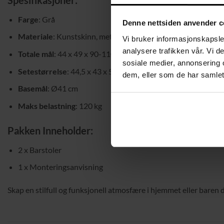
Farge
: Grå
Denne nettsiden anvender c
Materiale
: Kunstskinn, metall
Vi bruker informasjonskapsler
analysere trafikken vår. Vi 
Totale mål
: 44 x 49 x 90-110 cm (L x B x H)
sosiale medier, annonsering 
Setestørrelse
: 44,5 x 43 x 59-79 cm (L x B x H)
dem, eller som de har samlet
Basemål
: Ø41 cm
Maks belastning
: 120 kg
Pakken Inneholder:
2 x Barstoler
1 x Monteringsanvisning
Skap en stilfull og funksjonell atmosfære i hjemmet eller baren