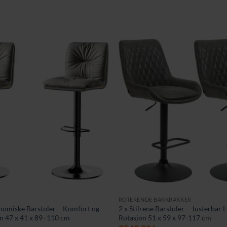
ROTERENDE BARKRAKKER
nomiske Barstoler – Komfort og
2 x Stilrene Barstoler – Justerbar
jem 47 x 41 x 89–110 cm
Rotasjon 51 x 59 x 97-117 cm