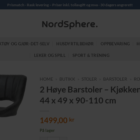
Prismatch - Rask levering – Priser inkl. tollavgift og mva - 30 dagers angrerett
KTØY OG GJØR-DET-SELV
HUSDYRTILBEHØR
OPPBEVARING
H
LEKER OG SPILL
SPORT & TRENING
HOME
»
BUTIKK
»
STOLER
»
BARSTOLER
»
RO
2 Høye Barstoler – Kjøkken
44 x 49 x 90-110 cm
1499,00
kr
På lager