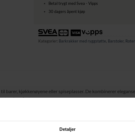
Betal trygt med Svea - Vipps
30 dagers åpent kjøp
Kategorier:
Barkrakker med ryggstøtte
,
Barstoler
,
Roter
 er til barer, kjøkkenøyene eller spiseplasser. De kombinerer elega
itet og komfort.
runde basen gir stabilitet og sikkerhet, mens de stilige tubulære qu
ader.
Detaljer