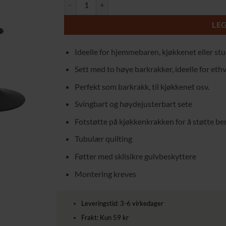
2 Høye Barstoler - Kjøkkenkrakk - Stil og Komfort 
LE
Ideelle for hjemmebaren, kjøkkenet eller stue
Sett med to høye barkrakker, ideelle for ethv
Perfekt som barkrakk, til kjøkkenet osv.
Svingbart og høydejusterbart sete
Fotstøtte på kjøkkenkrakken for å støtte be
Tubulær quilting
Føtter med sklisikre gulvbeskyttere
Montering kreves
Leveringstid: 3-6 virkedager
Frakt: Kun 59 kr