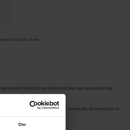
ende barkrakker
,
Stoler
nse og komfort med sitt kunstskinnstrekk og myke polstring.
iltedetaljene gir stolene et distinkt utseende. Stolenes ben er
Om