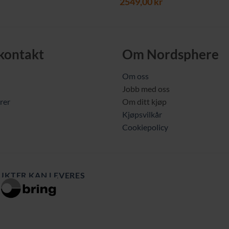
2549,00
kr
 kontakt
Om Nordsphere
Om oss
Jobb med oss
rer
Om ditt kjøp
Kjøpsvilkår
Cookiepolicy
UKTER KAN LEVERES