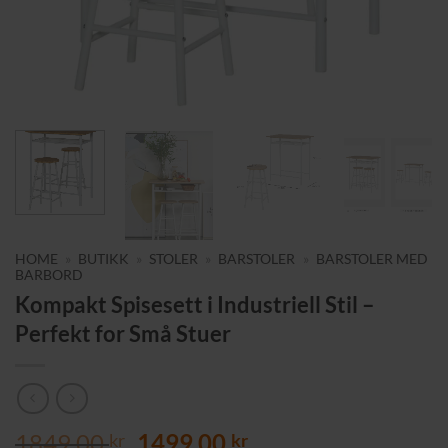
HOME
»
BUTIKK
»
STOLER
»
BARSTOLER
»
BARSTOLER MED
BARBORD
Kompakt Spisesett i Industriell Stil –
Perfekt for Små Stuer
Opprinnelig
Nåværende
1849,00
1499,00
kr
kr