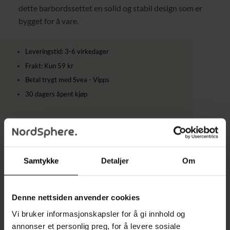
dette barbordssettet en solid og stabil design som er
bygget for å vare.
Leveringstid: 3-6 virkedager
Frakt: Kun 59 kr
Betal trygt med Svea - Vipps
30 dagers åpent kjøp
Kategorier:
Barstoler
,
Barstoler med Barbord
,
Spisestuestoler
,
Stoler
Samtykke
Detaljer
Om
Denne nettsiden anvender cookies
BESKRIVELSE
Vi bruker informasjonskapsler for å gi innhold og
TILLEGGSINFORMASJON
annonser et personlig preg, for å levere sosiale