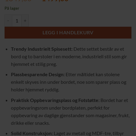
pris
pris
På lager
var:
er:
Kompakt Spisesett i Industriell Stil – Perfekt for Små Stuer antall
1849,00 kr.
1499,00 kr.
LEGG I HANDLEKURV
Trendy Industrielt Spisesett:
Dette settet består av et
bord og to barstoler i en moderne, industriell stil som gir
hjemmet et stilig preg.
Plassbesparende Design:
Etter måltidet kan stolene
enkelt skyves inn under bordet, noe som sparer plass og
holder hjemmet ryddig.
Praktisk Oppbevaringsplass og Fotstøtte:
Bordet har et
oppbevaringsrom under bordplaten, perfekt for
oppbevaring av daglige gjenstander som magasiner, frukt,
drikke eller snacks.
Solid Konstruksjon:
Laget av metall og MDF-tre, tilbyr