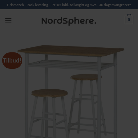
Skip
Prismatch - Rask levering – Priser inkl. tollavgift og mva - 30 dagers angrerett
to
content
0
Tilbud!