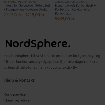
BARSTOLER MED BARBORD
BARSTOLER MED BARBORD
Industriell Spisestue i 3-delt Sett
Elegant 5-delt Barbordsett –
– Kompakt og Moderne Design
Perfekt for Kjøkken eller
Barområde
værende
Opprinnelig
Nåværende
2149,00
kr
1419,00
kr
s
pris
pris
5949,00
kr
var:
er:
9,00 kr.
2149,00 kr.
1419,00 kr.
Hos Nordsphere tilbyr vi smarte produkter for hjem, hage og
fritid til konkurransedyktige priser. Gjør hverdagen enklere
og legg til rette for et mer aktivt og praktisk liv.
Hjelp & kontakt
Kundeservice
Klager og returer