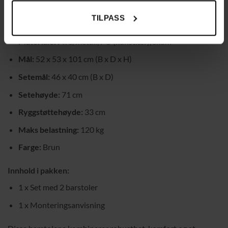
solide og pålitelige.
TILPASS
Tekniske spesifikasjoner:
Materialer:
Tre, metall, PU (kunstlær), skum
Mål:
52 x 53 x 101 cm (B x D x H)
Setemål:
46 x 40 cm (B x D)
Setehøyde:
71 cm
Ryggstøttehøyde:
33 cm
Maks belastning:
120 kg
Farge:
Brun
Innhold i pakken:
1 x Set med 2 barstoler
1 x Monteringsanvisning