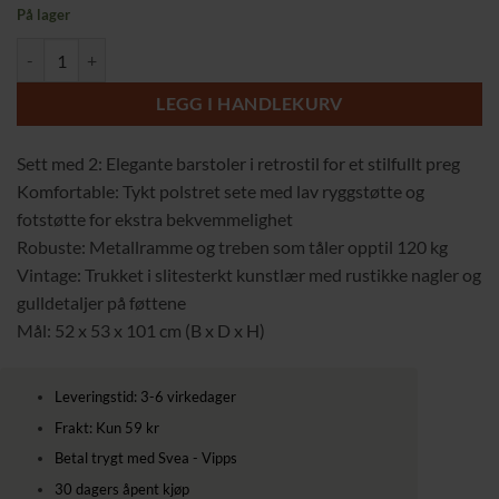
På lager
2 Barstoler i Vintage Stil med Rustikke Nitedetaljer og Konstläder – 
LEGG I HANDLEKURV
Sett med 2: Elegante barstoler i retrostil for et stilfullt preg
Komfortable: Tykt polstret sete med lav ryggstøtte og
fotstøtte for ekstra bekvemmelighet
Robuste: Metallramme og treben som tåler opptil 120 kg
Vintage: Trukket i slitesterkt kunstlær med rustikke nagler og
gulldetaljer på føttene
Mål: 52 x 53 x 101 cm (B x D x H)
Leveringstid: 3-6 virkedager
Frakt: Kun 59 kr
Betal trygt med Svea - Vipps
30 dagers åpent kjøp