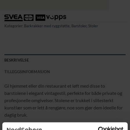
Kategorier:
Barkrakker med ryggstøtte
,
Barstoler
,
Stoler
BESKRIVELSE
TILLEGGSINFORMASJON
Gi hjemmet eller din restaurant et løft med disse to
barstolene i elegant vintagestil, perfekte for både private og
profesjonelle omgivelser. Stolene er trukket i slitesterkt
kunstlær som er lett å rengjøre, noe som gjør dem ideelle for
daglig bruk.
De rustikke nitedetaljene tilfører et klassisk og sofistikert