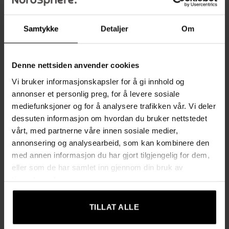
uttrykk, mens den myke polstringen og det ergonomiske
ryggstøtten gir maksimal komfort, selv under lengre perioder
Samtykke
Detaljer
Om
med sittende. Enten du plasserer dem i kjøkkenet eller ved
baren, vil disse stolene kombinere stil og funksjon på en
perfekt måte.
Denne nettsiden anvender cookies
Vi bruker informasjonskapsler for å gi innhold og
Fordeler:
annonser et personlig preg, for å levere sosiale
Vintage design:
Rustikke nitedetaljer og kunstlær gir et
mediefunksjoner og for å analysere trafikken vår. Vi deler
tidløst, klassisk preg til din innredning.
dessuten informasjon om hvordan du bruker nettstedet
vårt, med partnerne våre innen sosiale medier,
Enkel å vedlikeholde:
Kunstlæret er robust og enkelt å
annonsering og analysearbeid, som kan kombinere den
rengjøre, ideelt for både hjemmebruk og serveringsmiljøer.
med annen informasjon du har gjort tilgjengelig for dem,
Komfortabel sitteopplevelse:
Mykt polstret sete og
eller som de har samlet inn gjennom din bruk av
ryggstøtte for ekstra komfort, selv under lange
tjenestene deres.
sitteperioder.
Slitesterk og stabil:
Laget av tre og metall med en
TILLAT ALLE
maksimal vektkapasitet på 120 kg, disse stolene er både