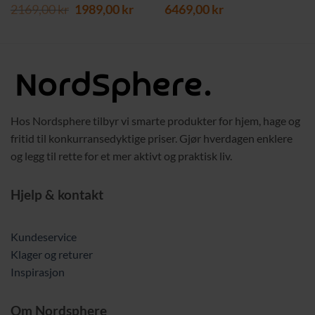
værende
Opprinnelig
Nåværende
2169,00
kr
1989,00
kr
6469,00
kr
s
pris
pris
var:
er:
9,00 kr.
2169,00 kr.
1989,00 kr.
Hos Nordsphere tilbyr vi smarte produkter for hjem, hage og
fritid til konkurransedyktige priser. Gjør hverdagen enklere
og legg til rette for et mer aktivt og praktisk liv.
Hjelp & kontakt
Kundeservice
Klager og returer
Inspirasjon
Om Nordsphere