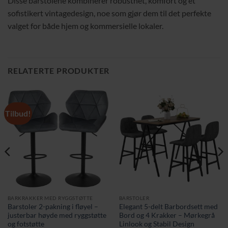
Disse barstolene kombinerer robusthet, komfort og et
sofistikert vintagedesign, noe som gjør dem til det perfekte
valget for både hjem og kommersielle lokaler.
RELATERTE PRODUKTER
Tilbud!
BARKRAKKER MED RYGGSTØTTE
BARSTOLER
Barstoler 2-pakning i fløyel –
Elegant 5-delt Barbordsett med
justerbar høyde med ryggstøtte
Bord og 4 Krakker – Mørkegrå
og fotstøtte
Linlook og Stabil Design