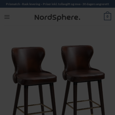
Skip
Prismatch - Rask levering – Priser inkl. tollavgift og mva - 30 dagers angrerett
to
content
0