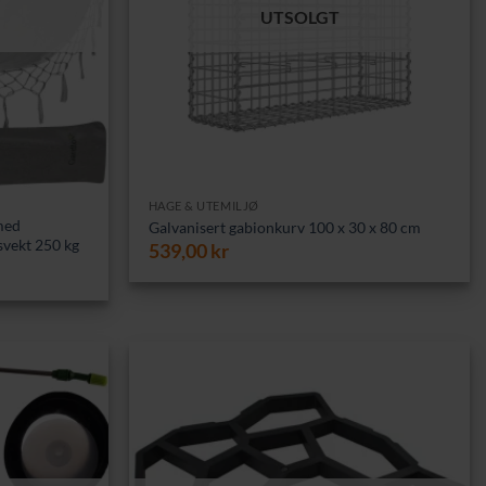
UTSOLGT
HAGE & UTEMILJØ
med
Galvanisert gabionkurv 100 x 30 x 80 cm
svekt 250 kg
539,00
kr
rende
0 kr.