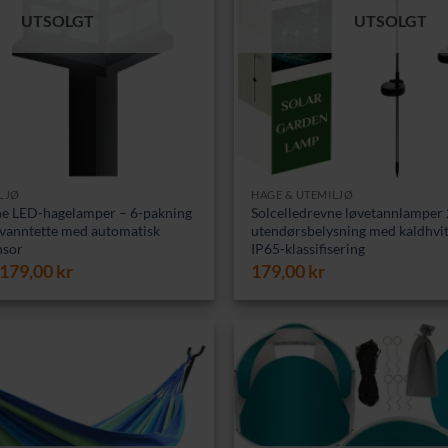
UTSOLGT
UTSOLGT
LJØ
HAGE & UTEMILJØ
ne LED-hagelamper – 6-pakning
Solcelledrevne løvetannlamper 
, vanntette med automatisk
utendørsbelysning med kaldhvi
nsor
IP65-klassifisering
Opprinnelig
Nåværende
179,00
kr
179,00
kr
pris
pris
var:
er:
229,00 kr.
179,00 kr.