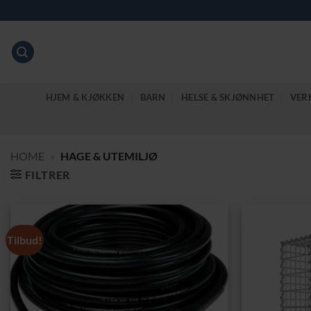
Skip
to
content
HJEM & KJØKKEN
BARN
HELSE & SKJØNNHET
VER
HOME
»
HAGE & UTEMILJØ
FILTRER
Tilbud!