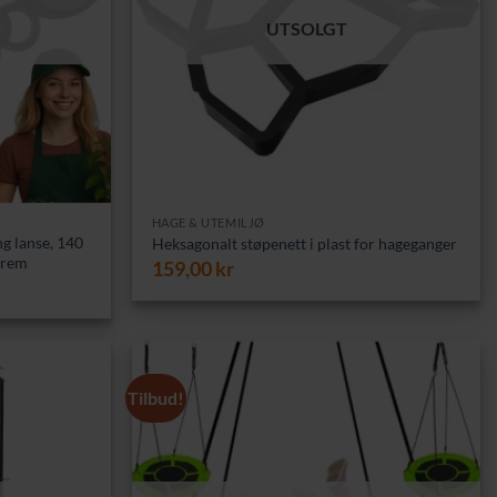
UTSOLGT
HAGE & UTEMILJØ
g lanse, 140
Heksagonalt støpenett i plast for hageganger
rrem
159,00
kr
Tilbud!