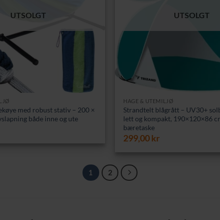
UTSOLGT
UTSOLGT
LJØ
HAGE & UTEMILJØ
ekøye med robust stativ – 200 ×
Strandtelt blågrått – UV30+ sol
vslapning både inne og ute
lett og kompakt, 190×120×86 
bæretaske
299,00
kr
1
2