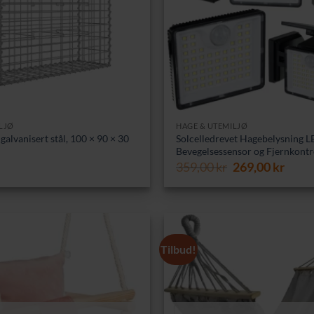
LJØ
HAGE & UTEMILJØ
galvanisert stål, 100 × 90 × 30
Solcelledrevet Hagebelysning 
Bevegelsessensor og Fjernkontr
Opprinnelig
Nåvæ
359,00
kr
269,00
kr
pris
pris
var:
er:
359,00 kr.
269,0
Tilbud!