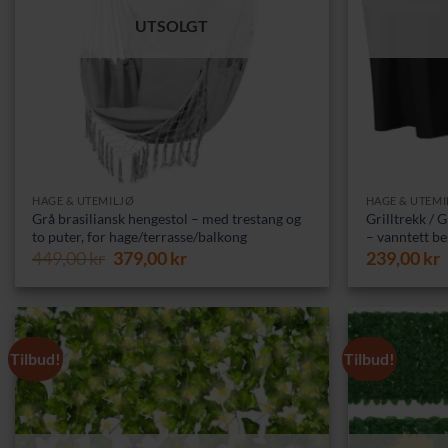
UTSOLGT
HAGE & UTEMILJØ
HAGE & UTEMI
Grå brasiliansk hengestol – med trestang og
Grilltrekk / 
to puter, for hage/terrasse/balkong
– vanntett bes
Opprinnelig
Nåværende
449,00
kr
379,00
kr
239,00
kr
pris
pris
var:
er:
449,00 kr.
379,00 kr.
Tilbud!
Tilbud!