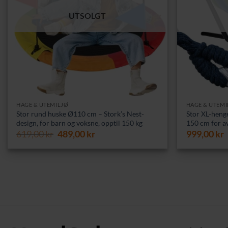
UTSOLGT
HAGE & UTEMILJØ
HAGE & UTEMI
Stor rund huske Ø110 cm – Stork’s Nest-
Stor XL-heng
design, for barn og voksne, opptil 150 kg
150 cm for a
Opprinnelig
Nåværende
619,00
kr
489,00
kr
999,00
kr
pris
pris
var:
er:
619,00 kr.
489,00 kr.