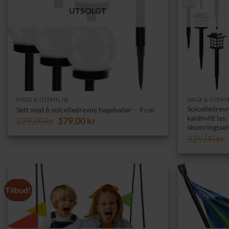
UTSOLGT
HAGE & UTEMILJØ
HAGE & UTEMI
Solcelledrev
Sett med 6 solcelledrevne hageballer – 9 cm
kaldhvitt lys
Opprinnelig
Nåværende
229,00
kr
179,00
kr
skumringsse
pris
pris
229,00
kr
var:
er:
229,00 kr.
179,00 kr.
Tilbud!