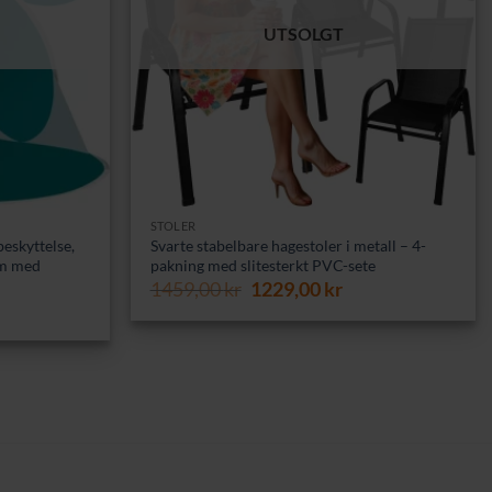
UTSOLGT
STOLER
beskyttelse,
Svarte stabelbare hage­stoler i metall – 4-
cm med
pakning med slitesterkt PVC-sete
Opprinnelig
Nåværende
1459,00
kr
1229,00
kr
pris
pris
var:
er:
1459,00 kr.
1229,00 kr.