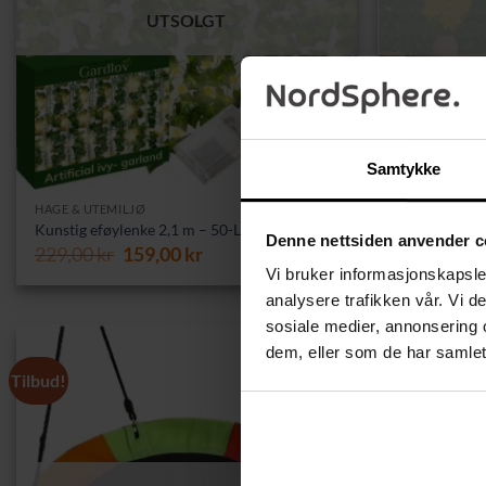
UTSOLGT
Samtykke
HAGE & UTEMILJØ
HAGE & UTEMI
Kunstig grønn
Kunstig eføylenke 2,1 m – 50-LED lyslenke
Denne nettsiden anvender c
m med 10 UV-
Opprinnelig
Nåværende
229,00
kr
159,00
kr
339,00
kr
pris
pris
Vi bruker informasjonskapsler
var:
er:
analysere trafikken vår. Vi 
229,00 kr.
159,00 kr.
sosiale medier, annonsering 
dem, eller som de har samlet
Tilbud!
Tilbud!