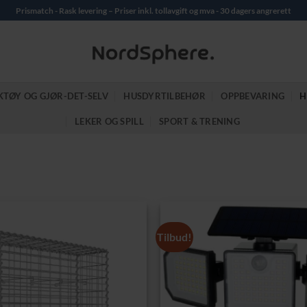
Prismatch - Rask levering – Priser inkl. tollavgift og mva - 30 dagers angrerett
KTØY OG GJØR-DET-SELV
HUSDYRTILBEHØR
OPPBEVARING
H
LEKER OG SPILL
SPORT & TRENING
Tilbud!