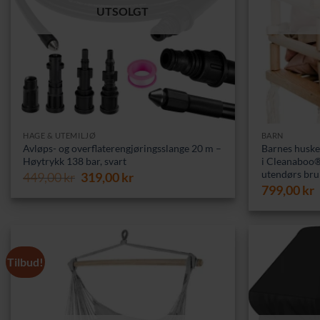
UTSOLGT
HAGE & UTEMILJØ
BARN
Avløps- og overflaterengjøringsslange 20 m –
Barnes huske
Høytrykk 138 bar, svart
i Cleanaboo®
utendørs bru
Opprinnelig
Nåværende
449,00
kr
319,00
kr
pris
pris
799,00
kr
var:
er:
449,00 kr.
319,00 kr.
Tilbud!