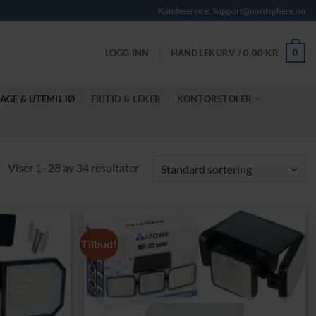
Kundeservice: Support@nordsphere.no
0
LOGG INN
HANDLEKURV /
0,00
KR
AGE & UTEMILJØ
FRITID & LEKER
KONTORSTOLER
Viser 1–28 av 34 resultater
Tilbud!