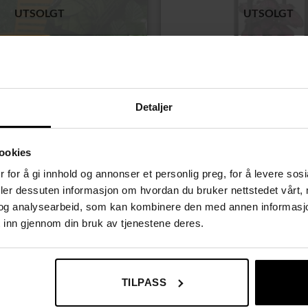
UTSOLGT
UTSOLGT
Detaljer
LJØ
HAGE & UTEMILJØ
 plantevegg – eføyhekk 5 × 0,5
Metall blomsterstativ – 3 etasjer 
ookies
beskyttede paneler
plantepresentasjon, 81 cm
Opprinnelig
Nåværende
Opprinnelig
Nåvæ
249,00
kr
329,00
kr
319,00
kr
 for å gi innhold og annonser et personlig preg, for å levere sos
pris
pris
pris
pris
deler dessuten informasjon om hvordan du bruker nettstedet vårt,
var:
er:
var:
er:
339,00 kr.
249,00 kr.
329,00 kr.
319,0
og analysearbeid, som kan kombinere den med annen informasjon d
 inn gjennom din bruk av tjenestene deres.
Tilbud!
TILPASS