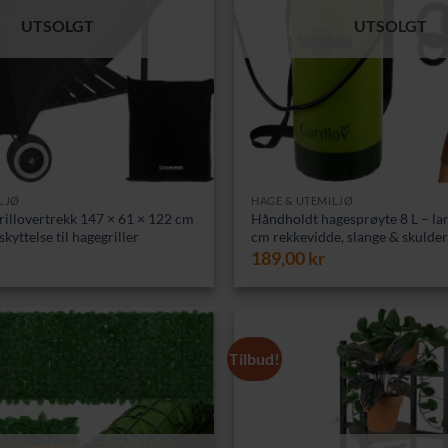
UTSOLGT
UTSOLGT
LJØ
HAGE & UTEMILJØ
Grillovertrekk 147 × 61 × 122 cm
Håndholdt hagesprøyte 8 L – lan
kyttelse til hagegriller
cm rekkevidde, slange & skulde
189,00
kr
Tilbud!