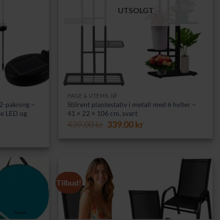
UTSOLGT
HAGE & UTEMILJØ
2-pakning –
Stilrent plante­stativ i metall med 6 hyller –
te LED og
41 × 22 × 106 cm, svart
Opprinnelig
Nåværende
439,00
kr
339,00
kr
pris
pris
var:
er:
439,00 kr.
339,00 kr.
Tilbud!