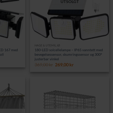
UTSOLGT
HAGE & UTEMILJØ
LED 167 med
180-LED solcellelampe – IP65 vanntett med
oll
bevegelsessensor, skumringssensor og 300°
justerbar vinkel
rende
Opprinnelig
Nåværende
369,00
kr
269,00
kr
pris
pris
0 kr.
var:
er:
369,00 kr.
269,00 kr.