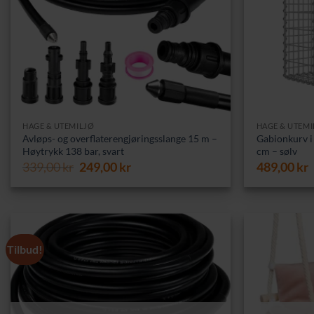
HAGE & UTEMILJØ
HAGE & UTEMI
Avløps- og overflaterengjøringsslange 15 m –
Gabionkurv i 
Høytrykk 138 bar, svart
cm – sølv
Opprinnelig
Nåværende
339,00
kr
249,00
kr
489,00
kr
pris
pris
var:
er:
339,00 kr.
249,00 kr.
Tilbud!