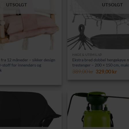
UTSOLGT
UTSOLGT
HAGE & UTEMILJØ
 fra 12 måneder – sikker design
Ekstra bred dobbel hengekøye 
-stoff for innendørs og
trestenger – 200 × 150 cm, mak
k
Opprinnelig
Nåvæ
389,00
kr
329,00
kr
pris
pris
var:
er:
389,00 kr.
329,0