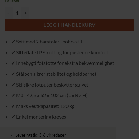
På lager
var:
er:
2 Barstoler i Boho-design med PE-rotting og Stålramme – Stilfulle og 
2299,00 kr.
2199,00 kr.
LEGG I HANDLEKURV
✔ Sett med 2 barstoler i boho-stil
✔ Sitteflate i PE-rotting for pustende komfort
✔ Innebygd fotstøtte for ekstra bekvemmelighet
✔ Stålben sikrer stabilitet og holdbarhet
✔ Sklisikre fotputer beskytter gulvet
✔ Mål: 42,5 x 52 x 102 cm (L x B x H)
✔ Maks vektkapasitet: 120 kg
✔ Enkel montering kreves
Leveringstid: 3-6 virkedager