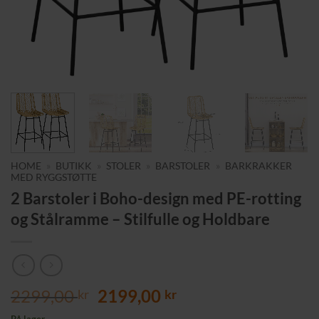
HOME
»
BUTIKK
»
STOLER
»
BARSTOLER
»
BARKRAKKER
MED RYGGSTØTTE
2 Barstoler i Boho-design med PE-rotting
og Stålramme – Stilfulle og Holdbare
Opprinnelig
Nåværende
2299,00
2199,00
kr
kr
pris
pris