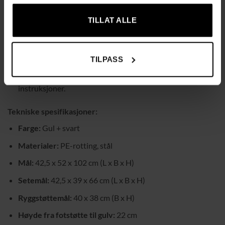
Solid og holdbar:
Robust stålramme som sikrer lang
TILLAT ALLE
levetid.
Gulvvennlig:
Sklisikre fotstøtter beskytter gulvet mot
riper.
TILPASS
Lett å montere:
Enkel montering med medfølgende
instruksjoner.
Tekniske spesifikasjoner:
Farge:
Gul + svart
Materialer:
PE-rotting, stål
Mål:
42,5 x 52 x 102 cm (L x B x H)
Setemål:
42,5 x 39 x 66 cm (L x B x H)
Ryggstøttemål:
40 x 38 cm (B x H)
Høyde fra fotstøtte til gulv:
22 cm