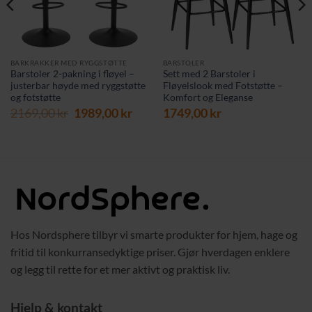
BARKRAKKER MED RYGGSTØTTE
BARSTOLER
Barstoler 2-pakning i fløyel –
Sett med 2 Barstoler i
justerbar høyde med ryggstøtte
Fløyelslook med Fotstøtte –
og fotstøtte
Komfort og Eleganse
værende
Opprinnelig
Nåværende
2169,00
kr
1989,00
kr
1749,00
kr
s
pris
pris
var:
er:
9,00 kr.
2169,00 kr.
1989,00 kr.
Hos Nordsphere tilbyr vi smarte produkter for hjem, hage og
fritid til konkurransedyktige priser. Gjør hverdagen enklere
og legg til rette for et mer aktivt og praktisk liv.
Hjelp & kontakt