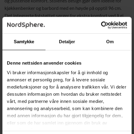
og pustende komfort. Stolenes design gjør dem ideelle for
kjøkkenbenker og barbord med en høyde på opptil 96 cm.
Det integrerte fotstøttet sørger for ekstra komfort ved å gi
føttene en behagelig hvileplass.
Den solide stålrammen sikrer at stolene er både holdbare og
Samtykke
Detaljer
Om
stabile, mens de sklisikre fotstøttene beskytter gulvet mot
riper. Med sin flotte kombinasjon av gul og svart tilfører disse
stolene et friskt og sofistikert preg til ethvert interiør. Enkel
Denne nettsiden anvender cookies
montering kreves, og bruksanvisning medfølger.
Vi bruker informasjonskapsler for å gi innhold og
annonser et personlig preg, for å levere sosiale
Fordeler:
mediefunksjoner og for å analysere trafikken vår. Vi deler
Boho-design:
PE-rotting gir en stilfull og luftig
dessuten informasjon om hvordan du bruker nettstedet
sitteopplevelse.
vårt, med partnerne våre innen sosiale medier,
Perfekt for kjøkken og bar:
Tilpasset for kjøkkenbenker
annonsering og analysearbeid, som kan kombinere den
og barbord med en høyde på 96 cm.
med annen informasjon du har gjort tilgjengelig for dem,
eller som de har samlet inn gjennom din bruk av
Ekstra komfort:
Innebygd fotstøtte gir en behagelig plass
tjenestene deres.
for føttene.