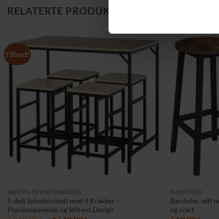
RELATERTE PRODUKTER
Tilbud!
BARSTOLER MED BARBORD
BARSTOLER
5-delt Spisebordsett med 4 Krakker –
Barstoler, sett m
Plassbesparende og Stilrent Design
og svart