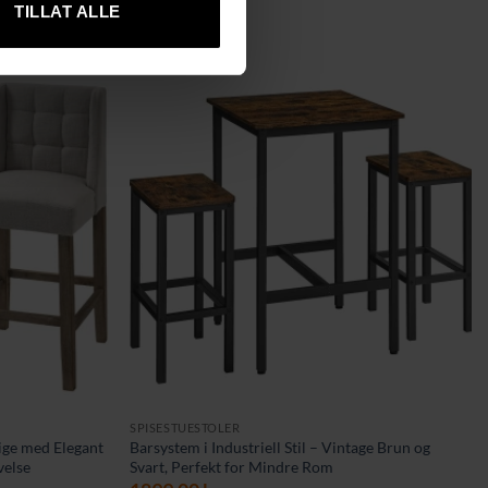
TILLAT ALLE
SPISESTUESTOLER
eige med Elegant
Barsystem i Industriell Stil – Vintage Brun og
velse
Svart, Perfekt for Mindre Rom