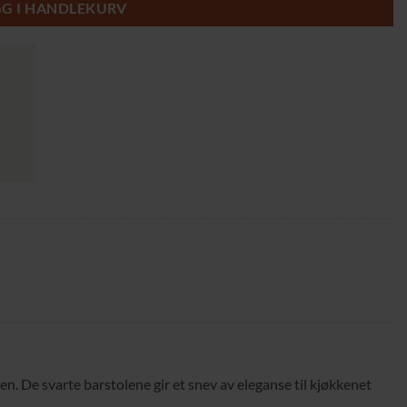
kr.
GG I HANDLEKURV
 De svarte barstolene gir et snev av eleganse til kjøkkenet