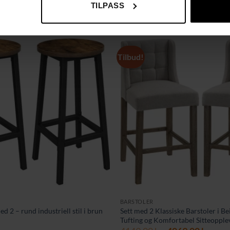
TILPASS
Tilbud!
BARSTOLER
ed 2 – rund industriell stil i brun
Sett med 2 Klassiske Barstoler i B
Tufting og Komfortabel Sitteopple