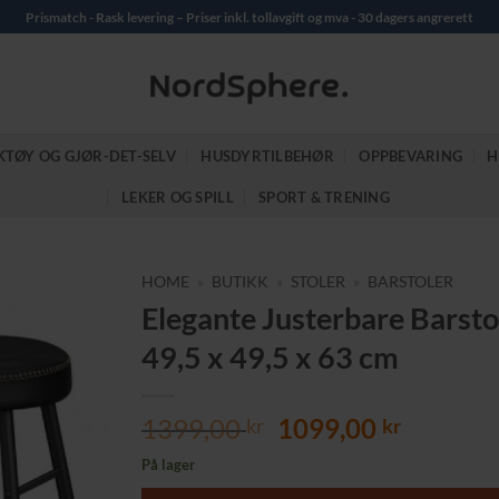
Prismatch - Rask levering – Priser inkl. tollavgift og mva - 30 dagers angrerett
KTØY OG GJØR-DET-SELV
HUSDYRTILBEHØR
OPPBEVARING
H
LEKER OG SPILL
SPORT & TRENING
HOME
»
BUTIKK
»
STOLER
»
BARSTOLER
Elegante Justerbare Barstol
49,5 x 49,5 x 63 cm
Opprinnelig
Nåvære
1399,00
1099,00
kr
kr
pris
pris
På lager
var:
er: