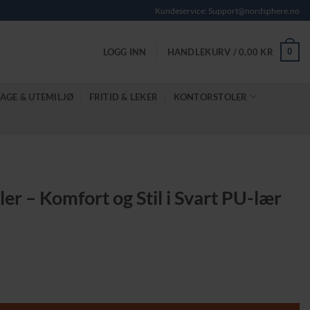
Kundeservice: Support@nordsphere.no
0
LOGG INN
HANDLEKURV /
0,00
KR
AGE & UTEMILJØ
FRITID & LEKER
KONTORSTOLER
er – Komfort og Stil i Svart PU-lær
nde