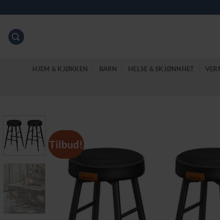
Skip
to
content
HJEM & KJØKKEN
BARN
HELSE & SKJØNNHET
VER
Tilbud!