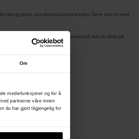
rten og stilen som disse barstolene tilbyr. De er utstyrt med
 en rolig kveld eller en livlig sammenkomst, kan du stole på
og rene.
Om
iale mediefunksjoner og for å
 med partnerne våre innen
u har gjort tilgjengelig for