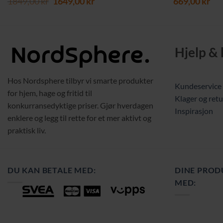
Opprinnelig
Nåværende
1849,00
kr
1649,00
kr
669,00
kr
pris
pris
var:
er:
1849,00 kr.
1649,00 kr.
Hjelp &
Hos Nordsphere tilbyr vi smarte produkter
Kundeservice
for hjem, hage og fritid til
Klager og retu
konkurransedyktige priser. Gjør hverdagen
Inspirasjon
enklere og legg til rette for et mer aktivt og
praktisk liv.
DU KAN BETALE MED:
DINE PROD
MED: