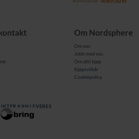
Opprinnelig
Nåv
4149,00
kr
4069,00
kr
pris
pris
var:
er:
4149,00 kr.
4069,
 kontakt
Om Nordsphere
Om oss
Jobb med oss
rer
Om ditt kjøp
Kjøpsvilkår
Cookiepolicy
UKTER KAN LEVERES