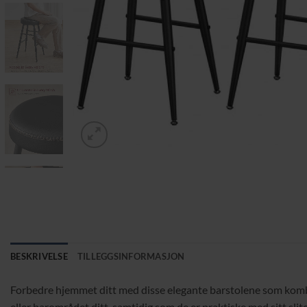
BESKRIVELSE
TILLEGGSINFORMASJON
Forbedre hjemmet ditt med disse elegante barstolene som kombin
eller barområdet ditt, samtidig som de er praktiske med sitt slit