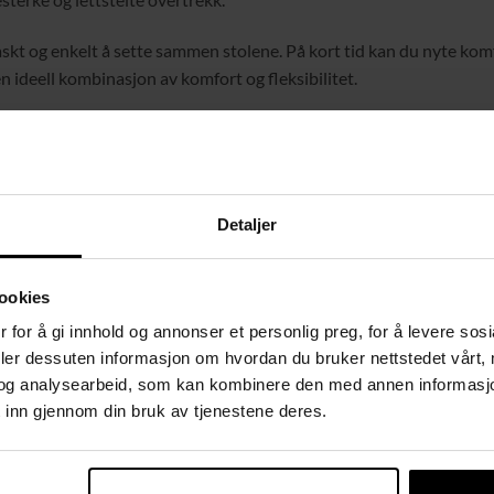
t og enkelt å sette sammen stolene. På kort tid kan du nyte komfo
en ideell kombinasjon av komfort og fleksibilitet.
vne gulv, samtidig som de beskytter gulvet mot riper. Enten du nyter
-læret er søl enkelt å tørke bort, noe som holder stolene elegante 
Detaljer
sfiner
ookies
 for å gi innhold og annonser et personlig preg, for å levere sos
deler dessuten informasjon om hvordan du bruker nettstedet vårt,
og analysearbeid, som kan kombinere den med annen informasjon d
 inn gjennom din bruk av tjenestene deres.
e barstolene som kombinerer moderne design med funksjonalitet.