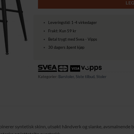
1399,00 kr.
1099,00 
LE
Leveringstid: 1-4 virkedager
Frakt: Kun 59 kr
Betal trygt med Svea - Vipps
30 dagers åpent kjøp
Kategorier:
Barstoler
,
Siste tilbud
,
Stoler
erer syntetisk skinn, utsøkt håndverk og slanke, avsmalnende ben.
esterke og lettstelte overtrekk.