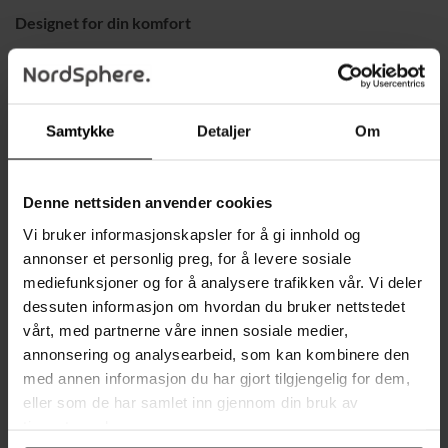
Designet for din komfort
Nyt avslappende stunder i baren med disse barstolene som
tilbyr både stil og komfort. Det romslige setet med en
diameter på 37 cm, et behagelig ryggstøtte og en fotstøtte
Samtykke
Detaljer
Om
sikrer at du kan sitte komfortabelt over lengre tid.
Stabilitet og holdbarhet
Denne nettsiden anvender cookies
Vi bruker informasjonskapsler for å gi innhold og
Skjønnhet møter kvalitet i dette barstolsettet. Den robuste
annonser et personlig preg, for å levere sosiale
stålrammen og høykvalitets treplaten gir deg en trygg og
mediefunksjoner og for å analysere trafikken vår. Vi deler
komfortabel sitteopplevelse. Disse stolene fullfører
dessuten informasjon om hvordan du bruker nettstedet
barområdet ditt og gir en langvarig og stabil løsning.
vårt, med partnerne våre innen sosiale medier,
annonsering og analysearbeid, som kan kombinere den
Perfekt passform for ditt rom
med annen informasjon du har gjort tilgjengelig for dem,
Med en kompakt design og en setehøyde på 73 cm passer
eller som de har samlet inn gjennom din bruk av
tjenestene deres.
stolene under de fleste barbord. De tar minimalt med plass