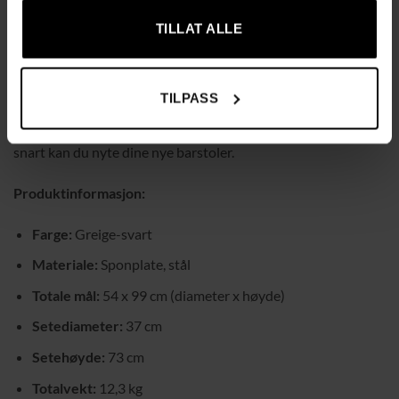
når de ikke er i bruk – trekk dem bare frem når det er tid for et
måltid eller en drink.
TILLAT ALLE
Enkel montering
TILPASS
Monteringen av disse kjøkkenstolene er enkel og grei. Følg de
tydelige instruksjonene for å sette sammen de få delene, og
snart kan du nyte dine nye barstoler.
Produktinformasjon:
Farge:
Greige-svart
Materiale:
Sponplate, stål
Totale mål:
54 x 99 cm (diameter x høyde)
Setediameter:
37 cm
Setehøyde:
73 cm
Totalvekt:
12,3 kg