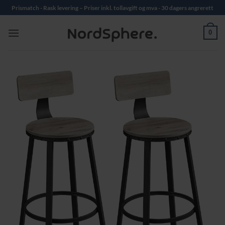
Skip
Prismatch - Rask levering – Priser inkl. tollavgift og mva - 30 dagers angrerett
to
content
0