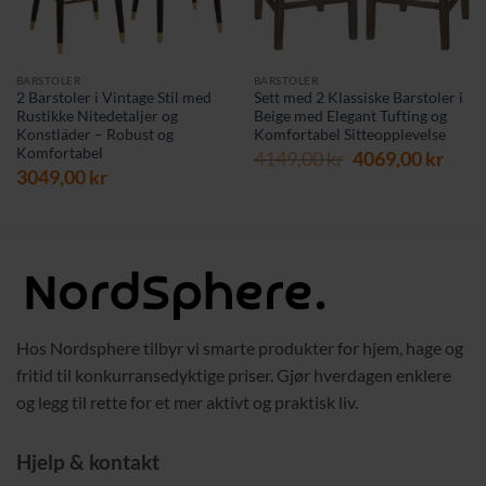
BARSTOLER
BARSTOLER
2 Barstoler i Vintage Stil med
Sett med 2 Klassiske Barstoler i
Rustikke Nitedetaljer og
Beige med Elegant Tufting og
Konstläder – Robust og
Komfortabel Sitteopplevelse
Komfortabel
værende
Opprinnelig
Nåv
4149,00
kr
4069,00
kr
s
3049,00
kr
pris
pris
var:
er:
9,00 kr.
4149,00 kr.
4069,
Hos Nordsphere tilbyr vi smarte produkter for hjem, hage og
fritid til konkurransedyktige priser. Gjør hverdagen enklere
og legg til rette for et mer aktivt og praktisk liv.
Hjelp & kontakt