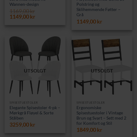
Wannen-design
Polstring og
Sklihemmende Føtter –
1169,00
kr
Grå
Opprinnelig
Nåværende
1149,00
kr
1149,00
kr
pris
pris
var:
er:
1169,00 kr.
1149,00 kr.
UTSOLGT
UTSOLGT
SPISESTUESTOLER
SPISESTUESTOLER
Elegante Spisestoler 4-pk –
Ergonomiske
Mørkgrå Fløyel & Sorte
Spisestuestoler i Vintage
Stålben
Brun og Svart – Sett med 2
for Komfort og Stil
3259,00
kr
1849,00
kr