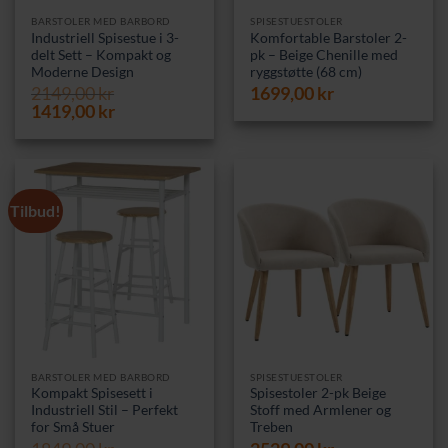
BARSTOLER MED BARBORD
SPISESTUESTOLER
Industriell Spisestue i 3-
Komfortable Barstoler 2-
delt Sett – Kompakt og
pk – Beige Chenille med
Moderne Design
ryggstøtte (68 cm)
2149,00
kr
1699,00
kr
Opprinnelig
Nåværende
1419,00
kr
pris
pris
var:
er:
2149,00 kr.
1419,00 kr.
Tilbud!
BARSTOLER MED BARBORD
SPISESTUESTOLER
Kompakt Spisesett i
Spisestoler 2-pk Beige
Industriell Stil – Perfekt
Stoff med Armlener og
for Små Stuer
Treben