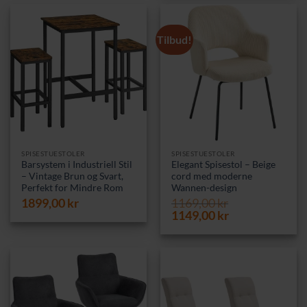
1849,00 kr.
1649,00 kr.
Tilbud!
SPISESTUESTOLER
SPISESTUESTOLER
Barsystem i Industriell Stil
Elegant Spisestol – Beige
– Vintage Brun og Svart,
cord med moderne
Perfekt for Mindre Rom
Wannen-design
1899,00
kr
1169,00
kr
Opprinnelig
Nåværende
1149,00
kr
pris
pris
var:
er:
1169,00 kr.
1149,00 kr.