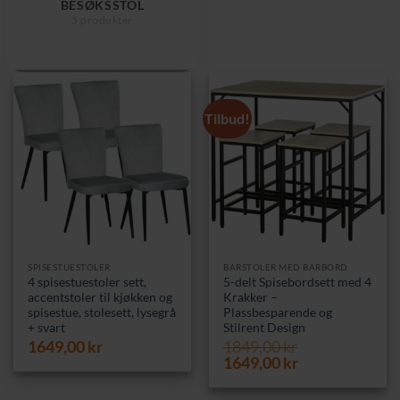
BESØKSSTOL
5 produkter
Tilbud!
SPISESTUESTOLER
BARSTOLER MED BARBORD
4 spisestuestoler sett,
5-delt Spisebordsett med 4
accentstoler til kjøkken og
Krakker –
spisestue, stolesett, lysegrå
Plassbesparende og
+ svart
Stilrent Design
1649,00
kr
1849,00
kr
Opprinnelig
Nåværende
1649,00
kr
pris
pris
var:
er: