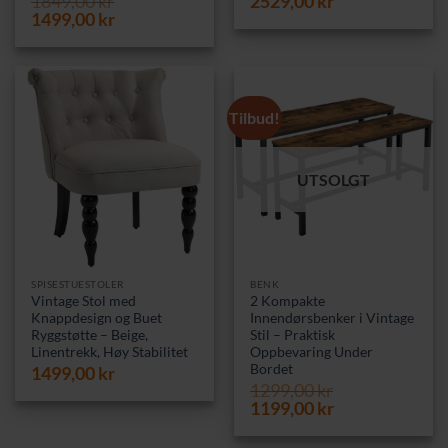
1849,00
kr
2529,00
kr
Opprinnelig
Nåværende
1499,00
kr
pris
pris
var:
er:
1849,00 kr.
1499,00 kr.
Tilbud!
UTSOLGT
SPISESTUESTOLER
BENK
Vintage Stol med
2 Kompakte
Knappdesign og Buet
Innendørsbenker i Vintage
Ryggstøtte – Beige,
Stil – Praktisk
Linentrekk, Høy Stabilitet
Oppbevaring Under
Bordet
1499,00
kr
1299,00
kr
Opprinnelig
Nåværende
1199,00
kr
pris
pris
var:
er: