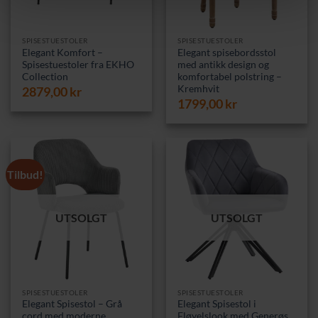
SPISESTUESTOLER
SPISESTUESTOLER
Elegant Komfort –
Elegant spisebordsstol
Spisestuestoler fra EKHO
med antikk design og
Collection
komfortabel polstring –
Kremhvit
2879,00
kr
1799,00
kr
Tilbud!
UTSOLGT
UTSOLGT
SPISESTUESTOLER
SPISESTUESTOLER
Elegant Spisestol – Grå
Elegant Spisestol i
cord med moderne
Fløyelslook med Generøs