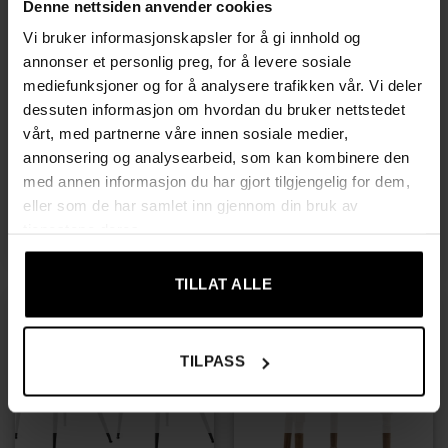
Denne nettsiden anvender cookies
Vi bruker informasjonskapsler for å gi innhold og
annonser et personlig preg, for å levere sosiale
UTSOLGT
UTSOLGT
mediefunksjoner og for å analysere trafikken vår. Vi deler
dessuten informasjon om hvordan du bruker nettstedet
vårt, med partnerne våre innen sosiale medier,
annonsering og analysearbeid, som kan kombinere den
SPISESTUESTOLER
SPISESTUESTOLER
med annen informasjon du har gjort tilgjengelig for dem,
2-pack vintage spisestoler
Elegant Komfort –
i brun og svart for kjøkken
Spisestuestoler fra EKHO
eller som de har samlet inn gjennom din bruk av
Collection
1209,00
kr
tjenestene deres.
2869,00
kr
TILLAT ALLE
TILPASS
UTSOLGT
UTSOLGT