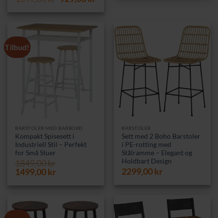
pris
pris
949,00 kr.
889,0
var:
er:
1349,00 kr.
929,00 kr.
Tilbud!
BARSTOLER MED BARBORD
BARSTOLER
Kompakt Spisesett i
Sett med 2 Boho Barstoler
Industriell Stil – Perfekt
i PE-rotting med
for Små Stuer
Stålramme – Elegant og
Holdbart Design
1849,00
kr
Opprinnelig
Nåværende
2299,00
kr
1499,00
kr
pris
pris
var:
er:
1849,00 kr.
1499,00 kr.