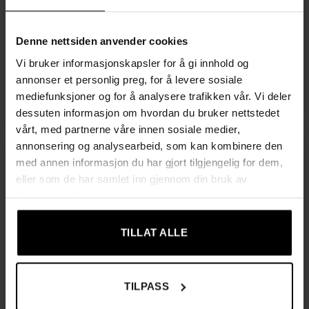
Denne nettsiden anvender cookies
BARSTOLER
BARSTOLER
Elegante Barstoler med
Industrielle barstoler i sett
Vi bruker informasjonskapsler for å gi innhold og
Knappe Design og Optimal
– Greige, justerbar
Komfort – Sett med 2 – 32
setehøyde 73 cm
annonser et personlig preg, for å levere sosiale
x 44 x 66 cm
1599,00
kr
mediefunksjoner og for å analysere trafikken vår. Vi deler
1319,00
kr
dessuten informasjon om hvordan du bruker nettstedet
vårt, med partnerne våre innen sosiale medier,
annonsering og analysearbeid, som kan kombinere den
med annen informasjon du har gjort tilgjengelig for dem,
eller som de har samlet inn gjennom din bruk av
tjenestene deres.
UTSOLGT
UTSOLGT
TILLAT ALLE
TILPASS
BARSTOLER
BARSTOLER
Industrielle Barstoler med
Komfortable Barstoler