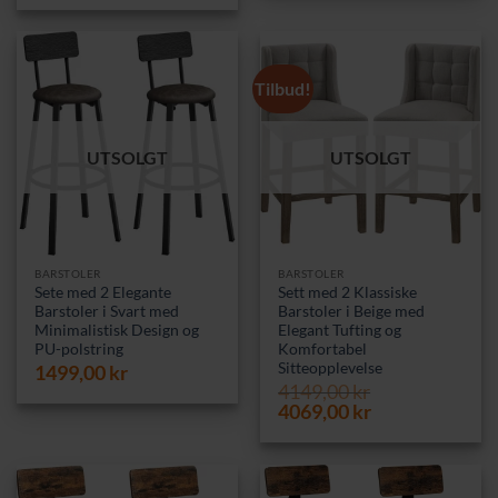
var:
er:
1849,00 kr.
1739,00 kr.
Tilbud!
UTSOLGT
UTSOLGT
BARSTOLER
BARSTOLER
Sete med 2 Elegante
Sett med 2 Klassiske
Barstoler i Svart med
Barstoler i Beige med
Minimalistisk Design og
Elegant Tufting og
PU-polstring
Komfortabel
Sitteopplevelse
1499,00
kr
4149,00
kr
Opprinnelig
Nåværende
4069,00
kr
pris
pris
var:
er:
4149,00 kr.
4069,00 kr.