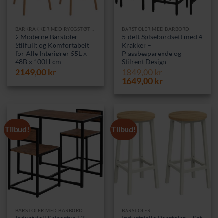
BARKRAKKER MED RYGGSTØTTE
BARSTOLER MED BARBORD
2 Moderne Barstoler –
5-delt Spisebordsett med 4
Stilfullt og Komfortabelt
Krakker –
for Alle Interiører 55L x
Plassbesparende og
48B x 100H cm
Stilrent Design
2149,00
kr
1849,00
kr
Opprinnelig
Nåværende
1649,00
kr
pris
pris
var:
er:
1849,00 kr.
1649,00 kr.
Tilbud!
Tilbud!
BARSTOLER MED BARBORD
BARSTOLER