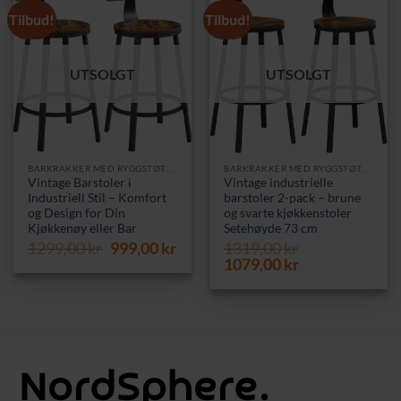
Tilbud!
Tilbud!
UTSOLGT
UTSOLGT
BARKRAKKER MED RYGGSTØTTE
BARKRAKKER MED RYGGSTØTTE
Vintage Barstoler i
Vintage industrielle
Industriell Stil – Komfort
barstoler 2-pack – brune
og Design for Din
og svarte kjøkkenstoler
Kjøkkenøy eller Bar
Setehøyde 73 cm
Opprinnelig
Nåværende
1299,00
kr
999,00
kr
1319,00
kr
pris
pris
Opprinnelig
Nåværende
1079,00
kr
var:
er:
pris
pris
1299,00 kr.
999,00 kr.
var:
er:
1319,00 kr.
1079,00 kr.