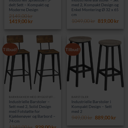
Industriell Spisestue i 3-
Industrielle Barstoler – Set
delt Sett – Kompakt og
med 2, Kompakt Design og
Moderne Design
Enkel Montering Ø 32 x 65
cm
2149,00
kr
Opprinnelig
Nåv
Opprinnelig
Nåværende
1049,00
kr
819,00
kr
1419,00
kr
pris
pris
pris
pris
var:
er:
var:
er:
1049,00 kr.
819,
2149,00 kr.
1419,00 kr.
Tilbud!
Tilbud!
BARKRAKKER MED RYGGSTØTTE
BARSTOLER
Industrielle Barstoler –
Industrielle Barstoler i
Sett med 2, Solid Design
Kompakt Design – Sett
med Fotstøtte for
med 2
Kjøkkenøyer og Barbord –
Opprinnelig
Nåvæ
949,00
kr
889,00
kr
74 cm
pris
pris
Opprinnelig
Nåværende
1349,00
kr
929,00
kr
var:
er: