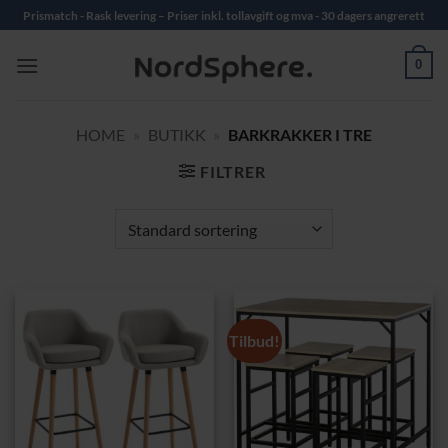
Skip
Prismatch - Rask levering – Priser inkl. tollavgift og mva - 30 dagers angrerett
to
content
0
HOME
»
BUTIKK
»
BARKRAKKER I TRE
FILTRER
Tilbud!