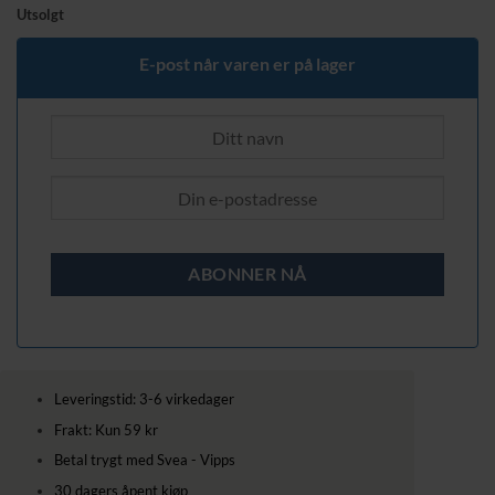
pris
pris
Utsolgt
var:
er:
4149,00 kr.
4069,00 kr.
E-post når varen er på lager
Leveringstid: 3-6 virkedager
Frakt: Kun 59 kr
Betal trygt med Svea - Vipps
30 dagers åpent kjøp