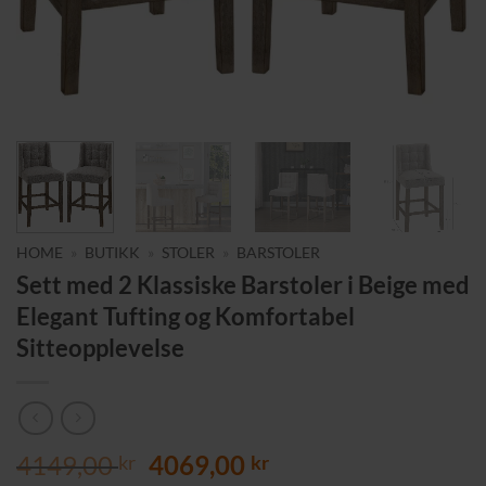
HOME
»
BUTIKK
»
STOLER
»
BARSTOLER
Sett med 2 Klassiske Barstoler i Beige med
Elegant Tufting og Komfortabel
Sitteopplevelse
Opprinnelig
Nåværende
4149,00
4069,00
kr
kr