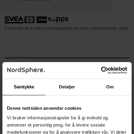
Kategorier:
Barkrakker med ryggstøtte
,
Barstoler
,
Spisestuestoler
,
Stoler
BESKRIVELSE
TILLEGGSINFORMASJON
Samtykke
Detaljer
Om
Oppgrader kjøkkenet eller barområdet ditt med dette
stilrene settet av to klassiske barstoler. De tuftede
ryggstøttene gir stolene et elegant og tidløst uttrykk, mens
Denne nettsiden anvender cookies
den fjærbelastede, myke polstringen sikrer høy sittekomfort.
Vi bruker informasjonskapsler for å gi innhold og
Det integrerte fotstøtten bidrar til en avslappet sittestilling,
annonser et personlig preg, for å levere sosiale
perfekt for lange samtaler eller måltider.
mediefunksjoner og for å analysere trafikken vår. Vi deler