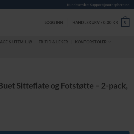
Kundeservice: Support@nordsphere.no
0
LOGG INN
HANDLEKURV /
0,00
KR
AGE & UTEMILJØ
FRITID & LEKER
KONTORSTOLER
Buet Sitteflate og Fotstøtte – 2-pack,