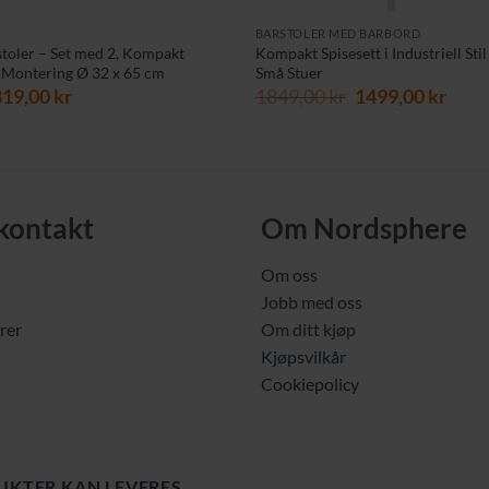
BARSTOLER MED BARBORD
rstoler – Set med 2, Kompakt
Kompakt Spisesett i Industriell Stil
 Montering Ø 32 x 65 cm
Små Stuer
pprinnelig
Nåværende
Opprinnelig
Nåv
819,00
kr
1849,00
kr
1499,00
kr
ris
pris
pris
pris
ar:
er:
var:
er:
049,00 kr.
819,00 kr.
1849,00 kr.
1499,
 kontakt
Om Nordsphere
Om oss
Jobb med oss
rer
Om ditt kjøp
Kjøpsvilkår
Cookiepolicy
UKTER KAN LEVERES