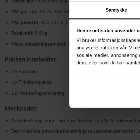
Materiale:
Kryssfiner, Stål
Samtykke
Mål per stol:
46,2 x 33 x 60 cm (L x B x H)
Mål på setet:
40 x 23 cm (L x B)
Denne nettsiden anvender c
Totalvekt:
9,5 kg
Vi bruker informasjonskapsler
Maks belastning per stol:
100 kg
analysere trafikken vår. Vi 
sosiale medier, annonsering 
Pakken inneholder:
dem, eller som de har samlet
2 x Barstoler
1 x Tilbehørspakke
1 x Monteringsanvisning
Merknader:
Av sikkerhetsgrunner bør barn ikke klatre på eller leke med 
Den maksimale statiske belastningskapasiteten per stol er 1