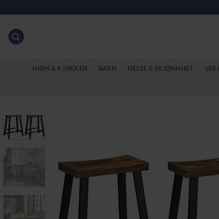
Skip
to
content
HJEM & KJØKKEN
BARN
HELSE & SKJØNNHET
VER