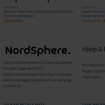
BARSTOLER
BARSTOLER
Sett med 2 Barstoler i Fløyelslook med Fotstøtte –
Industrielle Ba
Komfort og Eleganse
Design og Enkel
O
1749,00
kr
1049,00
kr
p
v
1
Hjelp &
Hos Nordsphere tilbyr vi smarte produkter
Kundeservice
for hjem, hage og fritid til
Klager og retu
konkurransedyktige priser. Gjør hverdagen
Inspirasjon
enklere og legg til rette for et mer aktivt og
praktisk liv.
DU KAN BETALE MED:
DINE PROD