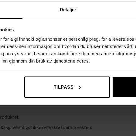
Detaljer
ookies
 for å gi innhold og annonser et personlig preg, for å levere sos
deler dessuten informasjon om hvordan du bruker nettstedet vårt,
og analysearbeid, som kan kombinere den med annen informasjon d
 inn gjennom din bruk av tjenestene deres.
TILPASS
produktet.
00 kg. Vennligst ikke overskrid denne vekten.