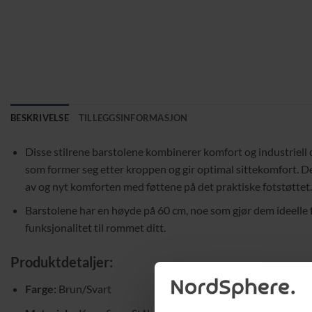
BESKRIVELSE
TILLEGGSINFORMASJON
Disse stilrene barstolene kombinerer komfort og industriell d
som former seg etter kroppen og gir optimal sittekomfort. De
av og nyt komforten med føttene på det praktiske fotstøttet.
Barstolene har en høyde på 60 cm, noe som gjør dem ideelle fo
funksjonalitet til rommet ditt.
Produktdetaljer:
Farge:
Brun/Svart