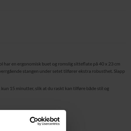
tol har en ergonomisk buet og romslig sitteflate på 40 x 23 cm
verrgående stangen under setet tilfører ekstra robusthet. Slapp
n 15 minutter, slik at du raskt kan tilføre både stil og