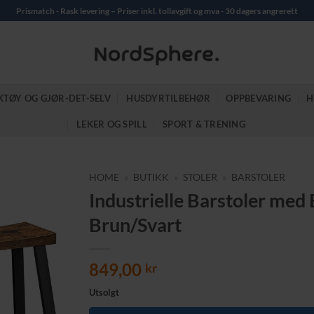
Prismatch - Rask levering – Priser inkl. tollavgift og mva - 30 dagers angrerett
KTØY OG GJØR-DET-SELV
HUSDYRTILBEHØR
OPPBEVARING
H
LEKER OG SPILL
SPORT & TRENING
HOME
»
BUTIKK
»
STOLER
»
BARSTOLER
Industrielle Barstoler med 
Brun/Svart
849,00
kr
Utsolgt