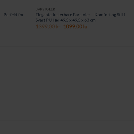
BARSTOLER
 – Perfekt for
Elegante Justerbare Barstoler – Komfort og Stil i
Svart PU-lær 49,5 x 49,5 x 63 cm
ærende
Opprinnelig
Nåværende
1399,00
kr
1099,00
kr
pris
pris
var:
er:
00 kr.
1399,00 kr.
1099,00 kr.