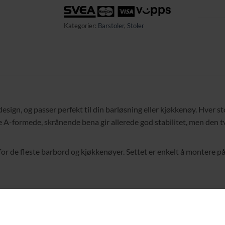
Kategorier:
Barstoler
,
Stoler
esign, og passer perfekt til din barløsning eller kjøkkenøy. Hver s
 A-formede, skrånende bena gir allerede god stabilitet, men den t
r de fleste barbord og kjøkkenøyer. Settet er enkelt å montere på ku