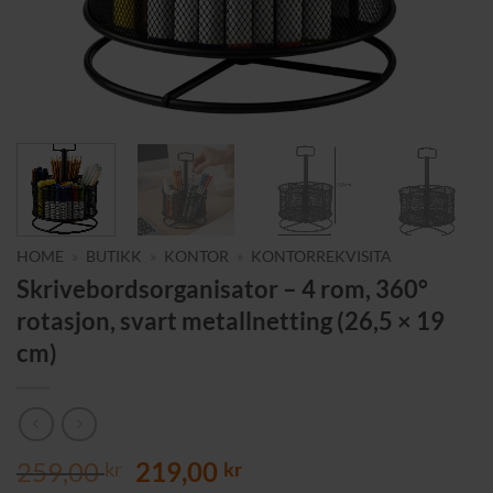
HOME
»
BUTIKK
»
KONTOR
»
KONTORREKVISITA
Skrivebordsorganisator – 4 rom, 360°
rotasjon, svart metallnetting (26,5 × 19
cm)
Opprinnelig
Nåværende
259,00
219,00
kr
kr