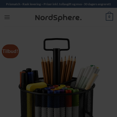
Skip
Prismatch - Rask levering – Priser inkl. tollavgift og mva - 30 dagers angrerett
to
content
0
Tilbud!