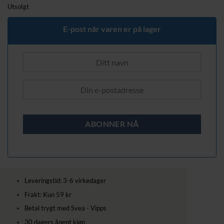
pris
pris
Utsolgt
var:
er:
259,00 kr.
219,00 kr.
E-post når varen er på lager
Leveringstid: 3-6 virkedager
Frakt: Kun 59 kr
Betal trygt med Svea - Vipps
30 dagers åpent kjøp