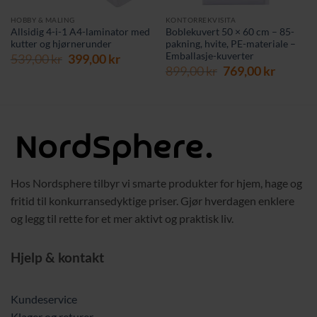
HOBBY & MALING
KONTORREKVISITA
Allsidig 4-i-1 A4-laminator med
Boblekuvert 50 × 60 cm – 85-
kutter og hjørnerunder
pakning, hvite, PE-materiale –
Emballasje-kuverter
Opprinnelig
Nåværende
539,00
kr
399,00
kr
Opprinnelig
Nåvær
pris
pris
899,00
kr
769,00
kr
pris
pris
var:
er:
var:
er:
539,00 kr.
399,00 kr.
899,00 kr.
769,00 
Hos Nordsphere tilbyr vi smarte produkter for hjem, hage og
fritid til konkurransedyktige priser. Gjør hverdagen enklere
og legg til rette for et mer aktivt og praktisk liv.
Hjelp & kontakt
Kundeservice
Klager og returer