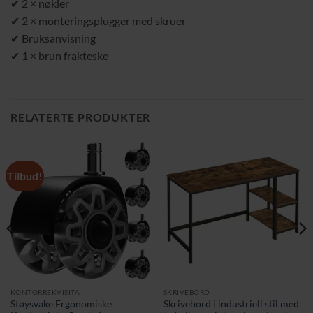
✔ 2 × nøkler
✔ 2 × monteringsplugger med skruer
✔ Bruksanvisning
✔ 1 × brun frakteske
RELATERTE PRODUKTER
Tilbud!
KONTORREKVISITA
SKRIVEBORD
Støysvake Ergonomiske
Skrivebord i industriell stil med