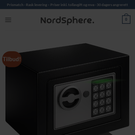
Skip
Prismatch - Rask levering – Priser inkl. tollavgift og mva - 30 dagers angrerett
to
content
0
Tilbud!