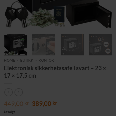
HOME
»
BUTIKK
»
KONTOR
Elektronisk sikkerhetssafe i svart – 23 ×
17 × 17,5 cm
Opprinnelig
Nåværende
449,00
389,00
kr
kr
pris
pris
Utsolgt
var:
er: