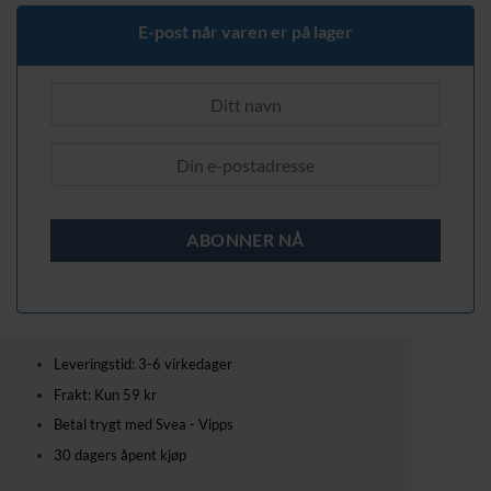
449,00 kr.
389,00 kr.
E-post når varen er på lager
Leveringstid: 3-6 virkedager
Frakt: Kun 59 kr
Betal trygt med Svea - Vipps
30 dagers åpent kjøp