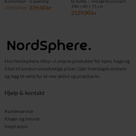
Kontorhjul – 5-pakning
to hyller – vintage brun/svart,
140 × 60 × 75 cm
Opprinnelig
Nåværende
319,00
kr
239,00
kr
pris
pris
2129,00
kr
var:
er:
319,00 kr.
239,00 kr.
Hos Nordsphere tilbyr vi smarte produkter for hjem, hage og
fritid til konkurransedyktige priser. Gjør hverdagen enklere
og legg til rette for et mer aktivt og praktisk liv.
Hjelp & kontakt
Kundeservice
Klager og returer
Inspirasjon