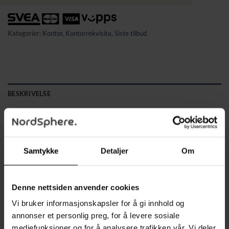
Kategorier:
Kontor
,
Kontorrekvisita
,
Siste tilbud
BESKRIVELSE
TILLEGGSINFORMASJON
Egenskaper
Samtykke
Detaljer
Om
✔ Elektronisk kodelås med mulighet for nødopplåsing via
medfølgende nøkler
Denne nettsiden anvender cookies
✔ Automatisk låsing etter tre feil kodeforsøk for økt
sikkerhet
Vi bruker informasjonskapsler for å gi innhold og
✔ Lyd- og lysindikator ved bruk og ved feilkode
annonser et personlig preg, for å levere sosiale
✔ Perfekt for oppbevaring av kontanter, smykker,
mediefunksjoner og for å analysere trafikken vår. Vi deler