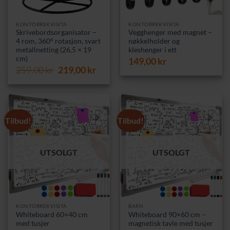
KONTORREKVISITA
KONTORREKVISITA
Skrivebordsorganisator –
Vegghenger med magnet –
4 rom, 360° rotasjon, svart
nøkkelholder og
metallnetting (26,5 × 19
kleshenger i ett
cm)
149,00
kr
Opprinnelig
Nåværende
259,00
kr
219,00
kr
pris
pris
var:
er:
259,00 kr.
219,00 kr.
Tilbud!
Tilbud!
UTSOLGT
UTSOLGT
KONTORREKVISITA
BARN
Whiteboard 60×40 cm
Whiteboard 90×60 cm –
med tusjer
magnetisk tavle med tusjer