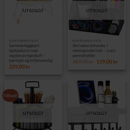
UTSOLGT
UTSOLGT
KONTORREKVISITA
KONTORREKVISITA
Sammenleggbart
Skrivebordsholder i
laptopbord med
nettingmateriale – svart
oppbevaringsskuff –
penneholder
bærbart og miljøvennlig
Opprinnelig
Nåvæ
189,00
kr
139,00
kr
339,00
kr
pris
pris
var:
er:
189,00 kr.
139,0
Tilbud!
UTSOLGT
UTSOLGT