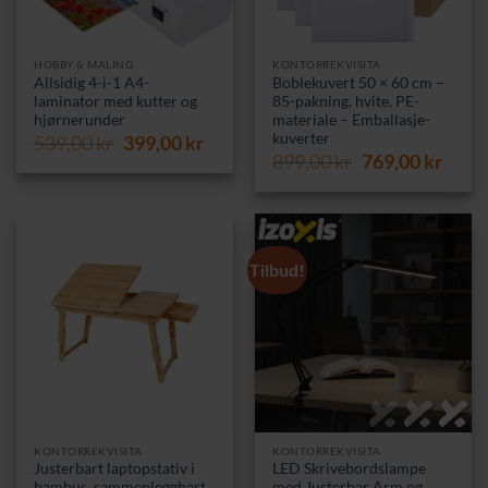
HOBBY & MALING
KONTORREKVISITA
Allsidig 4-i-1 A4-
Boblekuvert 50 × 60 cm –
laminator med kutter og
85-pakning, hvite, PE-
hjørnerunder
materiale – Emballasje-
kuverter
Opprinnelig
Nåværende
539,00
kr
399,00
kr
Opprinnelig
Nåvæ
pris
pris
899,00
kr
769,00
kr
pris
pris
var:
er:
var:
er:
539,00 kr.
399,00 kr.
899,00 kr.
769,0
Tilbud!
KONTORREKVISITA
KONTORREKVISITA
Justerbart laptopstativ i
LED Skrivebordslampe
bambus, sammenleggbart
med Justerbar Arm og