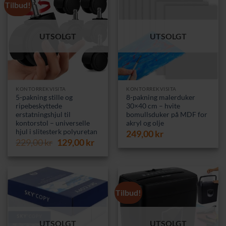
Tilbud!
UTSOLGT
UTSOLGT
KONTORREKVISITA
KONTORREKVISITA
5-pakning stille og
8-pakning malerduker
ripebeskyttede
30×40 cm – hvite
erstatningshjul til
bomullsduker på MDF for
kontorstol – universelle
akryl og olje
hjul i slitesterk polyuretan
249,00
kr
Opprinnelig
Nåværende
229,00
kr
129,00
kr
pris
pris
var:
er:
229,00 kr.
129,00 kr.
Tilbud!
UTSOLGT
UTSOLGT