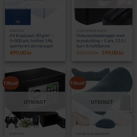
KONTOR
KONTORREKVISITA
A4 Kopipapir 80 g/m² –
Dokumentødelegger med
5×500 ark, hvithet 146,
krysskutting – 5 ark, 12,5 l
uperforert skriverpapir
kurv & heftfjerner
Opprinnelig
Nåvæ
499,00
kr
669,00
kr
599,00
kr
pris
pris
var:
er:
669,00 kr.
599,0
Tilbud!
Tilbud!
UTSOLGT
UTSOLGT
KONTOR
HELSE & SKJØNNHET