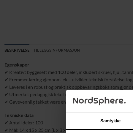
BESKRIVELSE
TILLEGGSINFORMASJON
Egenskaper
✔ Kreativt byggesett med 100 deler, inkludert skruer, hjul, tann
✔ Fremmer læring gjennom lek – utvikler teknisk forståelse, log
✔ Leveres i en robust og praktisk oppbevaringsboks som gjør de
✔ Utmerket pedagogisk leke for hjemmet, reiser eller barnehag
✔ Gavevennlig takket være en fargerik emballasje – perfekt å gi
Tekniske data
Samtykke
✔ Antall deler: 100
✔ Mål: 14 x 15 x 25 cm (L x B x H)