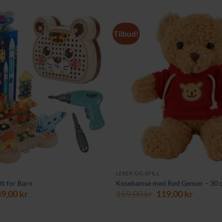
Tilbud!
LEKER OG SPILL
t for Barn
Kosebamse med Rød Genser – 30 
prinnelig
Nåværende
Opprinnelig
Nåvær
89,00
kr
159,00
kr
119,00
kr
is
pris
pris
pris
r:
er:
var:
er:
9,00 kr.
189,00 kr.
159,00 kr.
119,00 