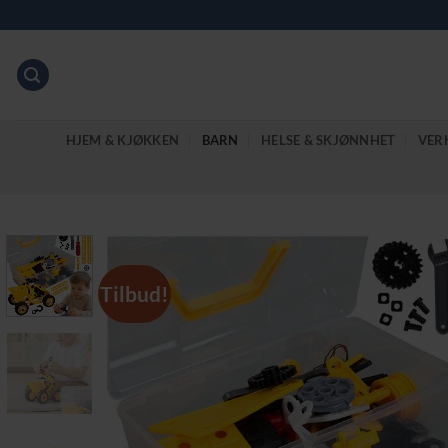
Skip
to
content
HJEM & KJØKKEN
BARN
HELSE & SKJØNNHET
VER
Tilbud!