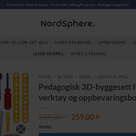
Prismatch - Rask levering – Priser inkl. tollavgift og mva - 30 dagers angrerett
KTØY OG GJØR-DET-SELV
HUSDYRTILBEHØR
OPPBEVARING
H
LEKER OG SPILL
SPORT & TRENING
HOME
»
BUTIKK
»
BARN
»
LEKER OG SPILL
Pedagogisk 3D-byggesett for
verktøy og oppbevaringsb
Opprinnelig
Nåværend
339,00
259,00
kr
kr
pris
pris
Utsolgt
var:
er: