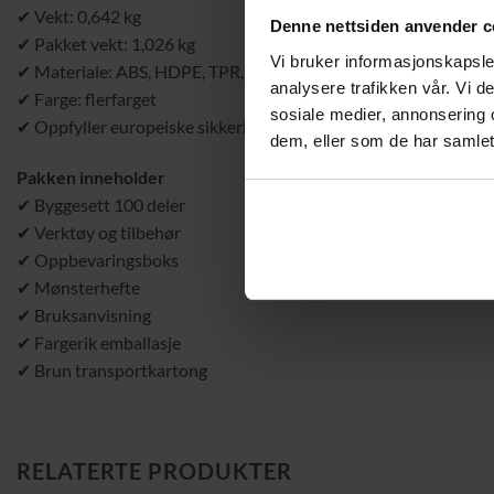
✔ Vekt: 0,642 kg
Denne nettsiden anvender c
✔ Pakket vekt: 1,026 kg
Vi bruker informasjonskapsler
✔ Materiale: ABS, HDPE, TPR, bomull
analysere trafikken vår. Vi 
✔ Farge: flerfarget
sosiale medier, annonsering 
✔ Oppfyller europeiske sikkerhetsstandarder
dem, eller som de har samlet
Pakken inneholder
✔ Byggesett 100 deler
✔ Verktøy og tilbehør
✔ Oppbevaringsboks
✔ Mønsterhefte
✔ Bruksanvisning
✔ Fargerik emballasje
✔ Brun transportkartong
RELATERTE PRODUKTER