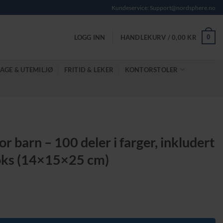
Kundeservice: Support@nordsphere.no
0
LOGG INN
HANDLEKURV /
0,00
KR
AGE & UTEMILJØ
FRITID & LEKER
KONTORSTOLER
 barn – 100 deler i farger, inkludert
oks (14×15×25 cm)
e