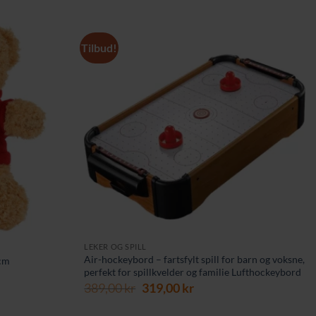
Tilbud!
LEKER OG SPILL
Air-hockeybord – fartsfylt spill for barn og voksne,
cm
perfekt for spillkvelder og familie Lufthockeybord
ende
Opprinnelig
Nåværende
389,00
kr
319,00
kr
pris
pris
var:
er:
kr.