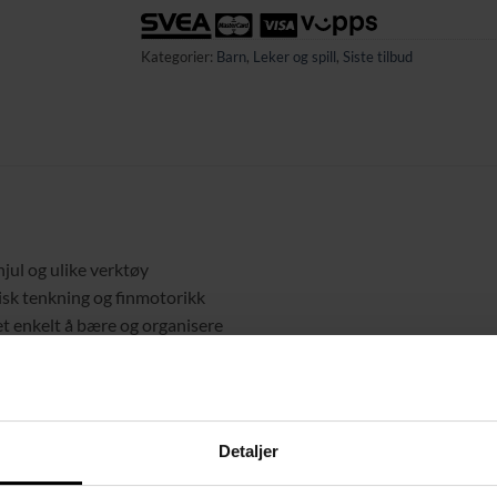
Kategorier:
Barn
,
Leker og spill
,
Siste tilbud
hjul og ulike verktøy
isk tenkning og finmotorikk
t enkelt å bære og organisere
emiljøer
 bort
Detaljer