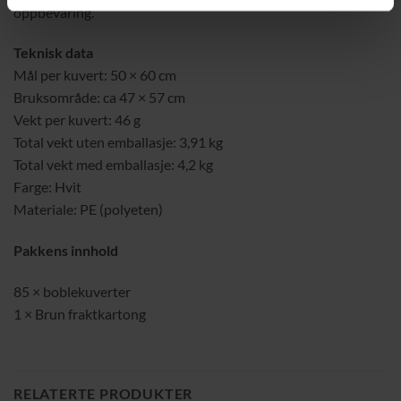
oppbevaring.
Teknisk data
Mål per kuvert: 50 × 60 cm
Bruksområde: ca 47 × 57 cm
Vekt per kuvert: 46 g
Total vekt uten emballasje: 3,91 kg
Total vekt med emballasje: 4,2 kg
Farge: Hvit
Materiale: PE (polyeten)
Pakkens innhold
85 × boblekuverter
1 × Brun fraktkartong
RELATERTE PRODUKTER