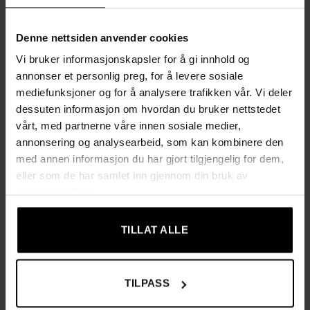
sideskjøter og selvklebende lukking – perfekt når du sender
A2-dokumenter, bøker, klær, puslespill eller elektronikk. 85-
Denne nettsiden anvender cookies
pakning for deg som ønsker et prisvennlig og praktisk lager
Vi bruker informasjonskapsler for å gi innhold og
av emballasje.
annonser et personlig preg, for å levere sosiale
mediefunksjoner og for å analysere trafikken vår. Vi deler
Egenskaper
dessuten informasjon om hvordan du bruker nettstedet
vårt, med partnerne våre innen sosiale medier,
✔ Store boblekuverter med mål 50 × 60 cm.
annonsering og analysearbeid, som kan kombinere den
✔ Innvendig bobleplast gir effektiv støtdemping under
med annen informasjon du har gjort tilgjengelig for dem,
transport.
eller som de har samlet inn gjennom din bruk av
✔ Forsterkede sideskjøter som øker holdbarheten.
tjenestene deres.
✔ Selvklisende lukking – enkelt å lukke uten tape.
✔ Beskytter innholdet mot fukt, smuss, støv og
TILLAT ALLE
værpåvirkning.
✔ Passer A2-dokumenter, bøker, klær, puslespill, elektronikk
og mer.
TILPASS
✔ Bruksområde cirka 47 × 57 cm for praktisk pakking.
✔ Leveres i slitesterk femlags kartong for sikker transport og