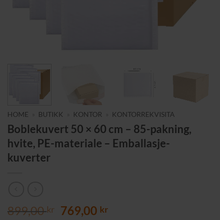
HOME
»
BUTIKK
»
KONTOR
»
KONTORREKVISITA
Boblekuvert 50 × 60 cm – 85-pakning,
hvite, PE-materiale – Emballasje-
kuverter
Opprinnelig
Nåværende
899,00
769,00
kr
kr