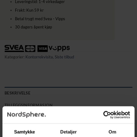
Leveringstid: 1-4 virkedager
Frakt: Kun 59 kr
Betal trygt med Svea - Vipps
30 dagers åpent kjøp
Kategorier:
Kontorrekvisita
,
Siste tilbud
BESKRIVELSE
TILLEGGSINFORMASJON
Beskytt større forsendelser på en enkel og profesjonell måte.
Disse store hvite boblekuvertene i PE-folie har
Samtykke
Detaljer
Om
støtdempende bobleplast på innsiden, forsterkede