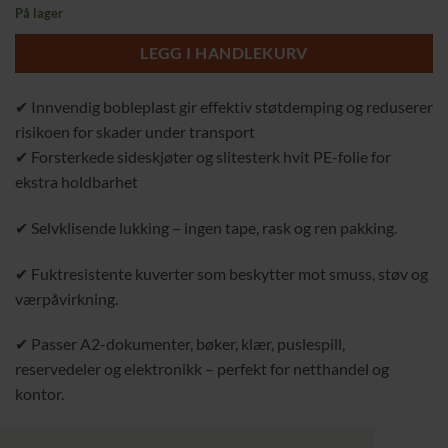
pris
pris
På lager
var:
er:
899,00 kr.
769,00 kr.
LEGG I HANDLEKURV
✔ Innvendig bobleplast gir effektiv støtdemping og reduserer
risikoen for skader under transport
✔ Forsterkede sideskjøter og slitesterk hvit PE-folie for
ekstra holdbarhet
✔ Selvklisende lukking – ingen tape, rask og ren pakking.
✔ Fuktresistente kuverter som beskytter mot smuss, støv og
værpåvirkning.
✔ Passer A2-dokumenter, bøker, klær, puslespill,
reservedeler og elektronikk – perfekt for netthandel og
kontor.