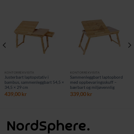
KONTORREKVISITA
KONTORREKVISITA
Justerbart laptopstativ i
Sammenleggbart laptopbord
bambus, sammenleggbart 54,5 ×
med oppbevaringsskuff –
34,5 × 29 cm
bærbart og miljøvennlig
rende
439,00
kr
339,00
kr
 kr.