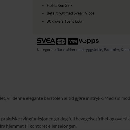
Frakt: Kun 59 kr
Betal trygt med Svea - Vipps
30 dagers åpent kjøp
Kategorier:
Barkrakker med ryggstøtte
,
Barstoler
,
Konto
et, vil denne elegante barstolen alltid gjøre inntrykk. Med sin mo
n praktiske svingfunksjonen gir deg full bevegelsesfrihet og oversi
fra hjemmet til kontoret eller salongen.