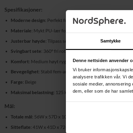
Spesifikasjoner:
Moderne design
: Perfekt for hjemmebarer, kjøkken, kontor e
Materiale
: Mykt PU-lær for et sofistikert preg
Justerbar høyde
: Tilpass sete- og fotstøttehøyde etter din
Samtykke
Svingbart sete
: 360° fri rotasjon for maksimal fleksibilitet
Denne nettsiden anvender c
Komfort
: Medium høyt ryggstøtte og polstring i høy densit
Vi bruker informasjonskapsler
Bevegelighet
: Stabil fem-armet base med forkrommede hjul f
analysere trafikken vår. Vi 
Farge
: Beige
sosiale medier, annonsering 
dem, eller som de har samlet
Maksimal belastning
: 125 kg
Mål:
Totale mål
: 56W x 57D x 104-127H cm
Sitteflate
: 41W x 41D x 72-95H cm