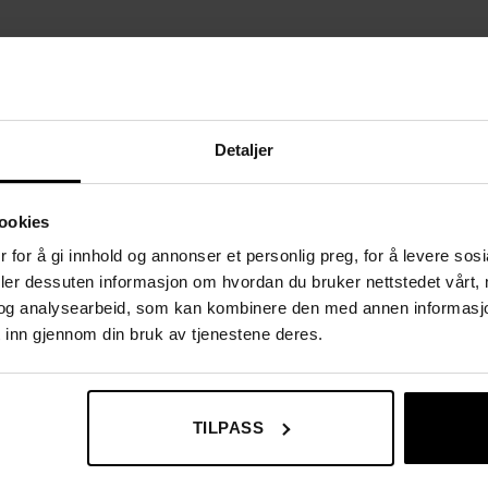
ller salong
e behov
Detaljer
ookies
etsskum for optimal komfort
 for å gi innhold og annonser et personlig preg, for å levere sos
or enkel forflytning
deler dessuten informasjon om hvordan du bruker nettstedet vårt,
og analysearbeid, som kan kombinere den med annen informasjon d
 inn gjennom din bruk av tjenestene deres.
TILPASS