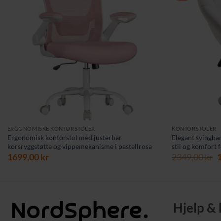
ERGONOMISKE KONTORSTOLER
KONTORSTOLER
Ergonomisk kontorstol med justerbar
Elegant svingba
korsryggstøtte og vippemekanisme i pastellrosa
stil og komfort f
O
1699,00
kr
2349,00
kr
p
v
2
Hjelp &