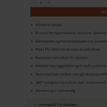
Elegant og justerbar barstol med svingfunksjon – stil
2699,00 kr.
1889,00 
LE
Moderne design
Et must for hjemmebarer, kontorer, kjøkken 
Setehøyden og fotstøttehøyden kan justeres
Mykt PU-skinn for et snev av sofistikert
Roterbart sete sikrer fri rotasjon
Middels høy ryggstøtte og et mykt polstret 
Skum med høy tetthet som gir eksepsjonell
360° svingbare hjul på en stall , forkrommet 
Montering er nødvendig
Leveringstid: 3-6 virkedager