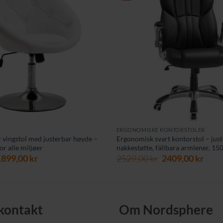
ERGONOMISKE KONTORSTOLER
r vingstol med justerbar høyde –
Ergonomisk svart kontorstol – just
or alle miljøer
nakkestøtte, fällbara armlener, 150
pprinnelig
Nåværende
Opprinnelig
Nåv
1899,00
kr
2529,00
kr
2409,00
kr
ris
pris
pris
pris
ar:
er:
var:
er:
349,00 kr.
1899,00 kr.
2529,00 kr.
2409,
 kontakt
Om Nordsphere