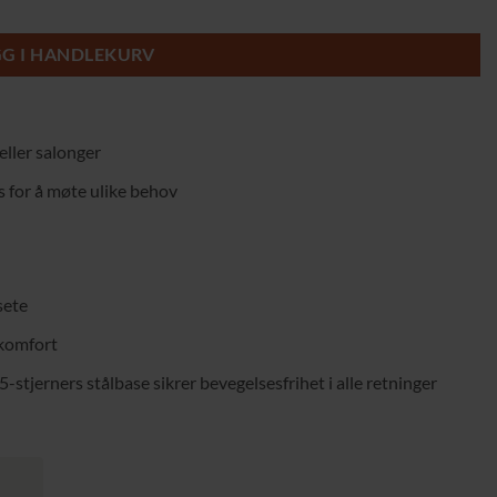
 og komfort for alle miljøer antall
kr.
GG I HANDLEKURV
eller salonger
 for å møte ulike behov
sete
 komfort
5-stjerners stålbase sikrer bevegelsesfrihet i alle retninger