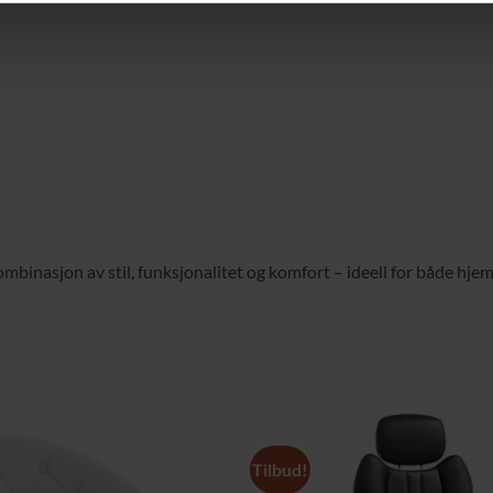
binasjon av stil, funksjonalitet og komfort – ideell for både hjem 
Tilbud!