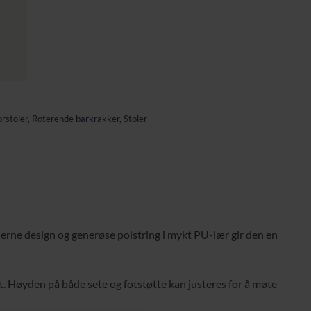
rstoler
,
Roterende barkrakker
,
Stoler
derne design og generøse polstring i mykt PU-lær gir den en
kt. Høyden på både sete og fotstøtte kan justeres for å møte