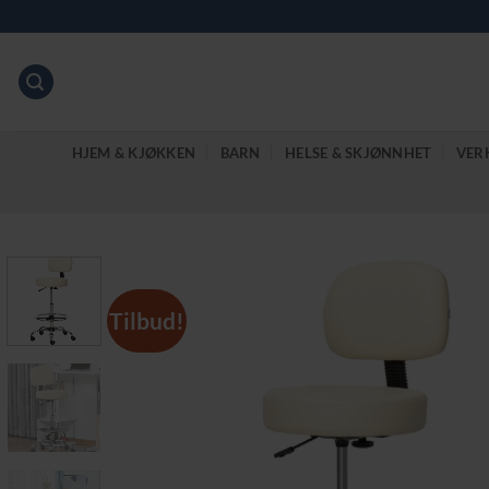
Skip
to
content
HJEM & KJØKKEN
BARN
HELSE & SKJØNNHET
VER
Tilbud!