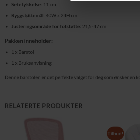
Setetykkelse
: 11 cm
Ryggstøttemål
: 40W x 24H cm
Justeringsområde for fotstøtte
: 21,5-47 cm
Pakken inneholder:
1 x Barstol
1 x Bruksanvisning
Denne barstolen er det perfekte valget for deg som ønsker en kom
RELATERTE PRODUKTER
Tilbud!