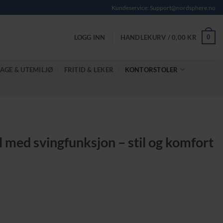
Kundeservice: Support@nordsphere.no
0
LOGG INN
HANDLEKURV /
0,00
KR
AGE & UTEMILJØ
FRITID & LEKER
KONTORSTOLER
l med svingfunksjon – stil og komfort
nde