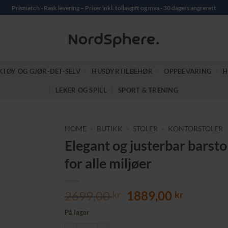
Prismatch - Rask levering – Priser inkl. tollavgift og mva - 30 dagers angrerett
KTØY OG GJØR-DET-SELV
HUSDYRTILBEHØR
OPPBEVARING
H
LEKER OG SPILL
SPORT & TRENING
HOME
»
BUTIKK
»
STOLER
»
KONTORSTOLER
Elegant og justerbar barsto
for alle miljøer
Opprinnelig
Nåvære
2699,00
1889,00
kr
kr
pris
pris
På lager
var:
er: