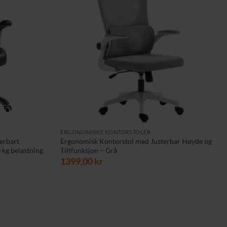
ERGONOMISKE KONTORSTOLER
erbart
Ergonomisk Kontorstol med Justerbar Høyde og
 kg belastning
Tiltfunksjon – Grå
ærende
1399,00
kr
00 kr.