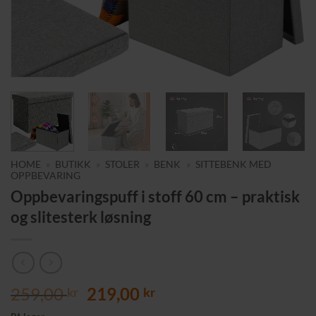
HOME
»
BUTIKK
»
STOLER
»
BENK
»
SITTEBENK MED
OPPBEVARING
Oppbevaringspuff i stoff 60 cm – praktisk
og slitesterk løsning
Opprinnelig
Nåværende
259,00
219,00
kr
kr
pris
pris