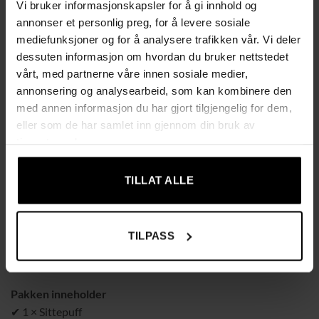
Vi bruker informasjonskapsler for å gi innhold og
Sammenleggbar – enkel å lagre når den ikke brukes
annonser et personlig preg, for å levere sosiale
mediefunksjoner og for å analysere trafikken vår. Vi deler
Komfortabel som både sitteplass og fotskammel
dessuten informasjon om hvordan du bruker nettstedet
Perfekt til stue, gang eller soverom
vårt, med partnerne våre innen sosiale medier,
annonsering og analysearbeid, som kan kombinere den
Tekniske data
med annen informasjon du har gjort tilgjengelig for dem,
✔ Materiale: Polyester, skum, MDF
eller som de har samlet inn gjennom din bruk av
✔ Farge: Grå
tjenestene deres.
✔ Vanntett: Ja
✔ Kapasitet: 54 liter
TILLAT ALLE
✔ Maks belastning: 80 kg
✔ Mål: 60 × 30 × 30 cm (L × B × H)
✔ Vekt: 2,49 kg
TILPASS
✔ Vekt med emballasje: 2,95 kg
✔ Merke: RUHHY
Pakken inneholder
✔ 1 × Sittepuff