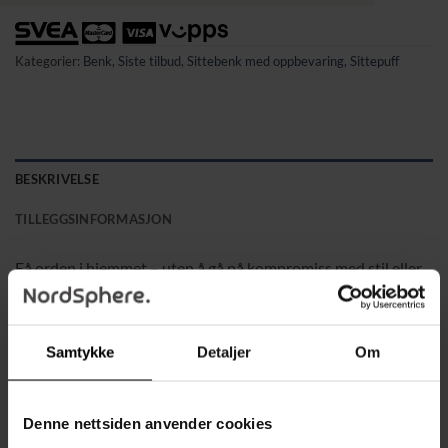
Kategorier:
Benk
,
Siste tilbud
,
Sittebenk med oppbevaring
,
Sittepuff
BESKRIVELSE
TILLEGGSINFORMASJON
Få orden i hjemmet – uten å gå på kompromiss med stil eller
komfort.
Fordeler:
Samtykke
Detaljer
Om
Stor oppbevaringsplass på ca. 54 liter
Slitesterkt stoff gjør den ideell for daglig bruk
Denne nettsiden anvender cookies
Solid konstruksjon gir stabil sitteplass