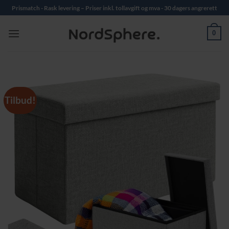
Skip
Prismatch - Rask levering – Priser inkl. tollavgift og mva - 30 dagers angrerett
to
content
0
Tilbud!