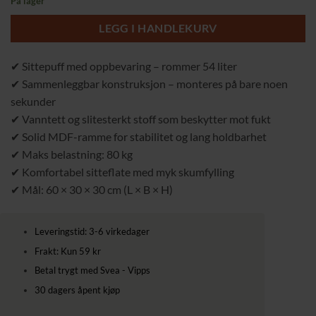
På lager
var:
er:
259,00 kr.
219,00 kr.
LEGG I HANDLEKURV
✔ Sittepuff med oppbevaring – rommer 54 liter
✔ Sammenleggbar konstruksjon – monteres på bare noen
sekunder
✔ Vanntett og slitesterkt stoff som beskytter mot fukt
✔ Solid MDF-ramme for stabilitet og lang holdbarhet
✔ Maks belastning: 80 kg
✔ Komfortabel sitteflate med myk skumfylling
✔ Mål: 60 × 30 × 30 cm (L × B × H)
Leveringstid: 3-6 virkedager
Frakt: Kun 59 kr
Betal trygt med Svea - Vipps
30 dagers åpent kjøp