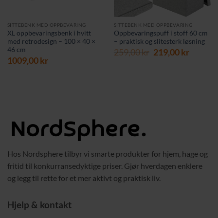
SITTEBENK MED OPPBEVARING
SITTEBENK MED OPPBEVARING
XL oppbevaringsbenk i hvitt
Oppbevaringspuff i stoff 60 cm
med retrodesign – 100 × 40 ×
– praktisk og slitesterk løsning
46 cm
Opprinnelig
Nåvær
259,00
kr
219,00
kr
1009,00
kr
pris
pris
var:
er:
259,00 kr.
219,00 
Hos Nordsphere tilbyr vi smarte produkter for hjem, hage og
fritid til konkurransedyktige priser. Gjør hverdagen enklere
og legg til rette for et mer aktivt og praktisk liv.
Hjelp & kontakt