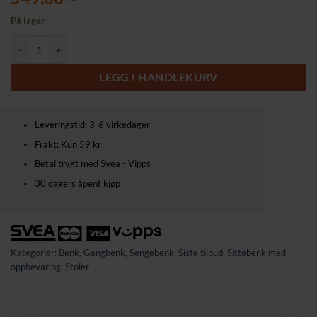
På lager
Fotpall / benk med oppbevaringsrom, sammenleggbar, 2-seter, bæreevne
LEGG I HANDLEKURV
Leveringstid: 3-6 virkedager
Frakt: Kun 59 kr
Betal trygt med Svea - Vipps
30 dagers åpent kjøp
Kategorier:
Benk
,
Gangbenk
,
Sengebenk
,
Siste tilbud
,
Sittebenk med
oppbevaring
,
Stoler