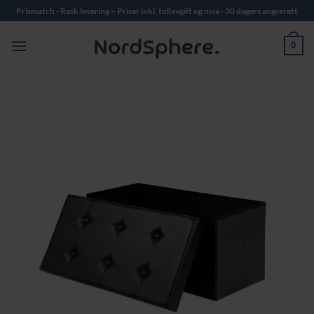
Skip
Prismatch - Rask levering – Priser inkl. tollavgift og mva - 30 dagers angrerett
to
content
0