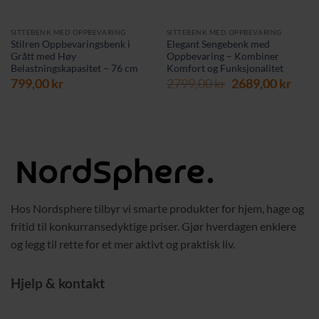
SITTEBENK MED OPPBEVARING
SITTEBENK MED OPPBEVARING
Stilren Oppbevaringsbenk i
Elegant Sengebenk med
Grått med Høy
Oppbevaring – Kombiner
Belastningskapasitet – 76 cm
Komfort og Funksjonalitet
Opprinnelig
Nåv
799,00
kr
2799,00
kr
2689,00
kr
pris
pris
var:
er:
2799,00 kr.
2689,
Hos Nordsphere tilbyr vi smarte produkter for hjem, hage og
fritid til konkurransedyktige priser. Gjør hverdagen enklere
og legg til rette for et mer aktivt og praktisk liv.
Hjelp & kontakt