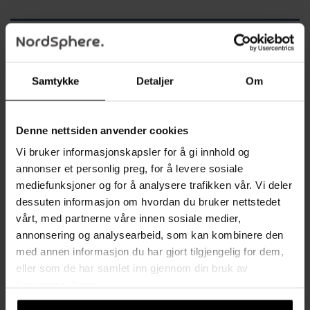
BESKRIVELSE
TILLEGGSINFORMASJON
Samtykke
Detaljer
Om
Robust og stabil: Rammen er laget av solid MDF-panel i
henhold til E1-standard, og lokket er ekstra tykt for å tåle
opptil 300 kg, som bekreftet av SGS-testen.
Denne nettsiden anvender cookies
Høy sittekomfort: Dekket med slitesterkt kunstlær og
Vi bruker informasjonskapsler for å gi innhold og
polstret med høydensitetsskum for maksimal komfort.
annonser et personlig preg, for å levere sosiale
Praktisk oppbevaring: Denne sittebenken tilbyr 86L
mediefunksjoner og for å analysere trafikken vår. Vi deler
oppbevaringsplass, perfekt for leker, bøker, klær og mer.
dessuten informasjon om hvordan du bruker nettstedet
Allsidig: Kan brukes som sitteplass, nattbord, fotstøtte eller
vårt, med partnerne våre innen sosiale medier,
oppbevaringskiste, og passer i ethvert rom.
annonsering og analysearbeid, som kan kombinere den
Plassbesparende design: Enkel å brette sammen når den ikke
med annen informasjon du har gjort tilgjengelig for dem,
er i bruk, ideell for små rom.
eller som de har samlet inn gjennom din bruk av
tjenestene deres.
Produktdetaljer: