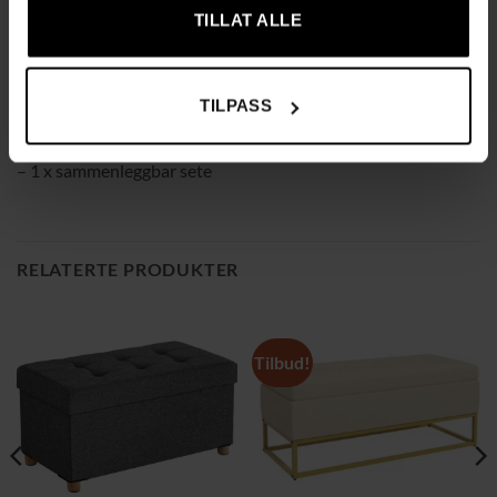
– Dimensjoner: 76 x 38 x 38 cm (B/H/D)
TILLAT ALLE
– Innvendige mål: 73 x 35 x 35 cm (B/H/D)
– Materiale: MDF fiberplate testet i henhold til E1 standard +
syntetisk skinn
TILPASS
Innhold i boksen:
– 1 x sammenleggbar sete
RELATERTE PRODUKTER
Tilbud!