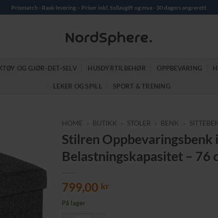
Prismatch - Rask levering – Priser inkl. tollavgift og mva - 30 dagers angrerett
KTØY OG GJØR-DET-SELV
HUSDYRTILBEHØR
OPPBEVARING
H
LEKER OG SPILL
SPORT & TRENING
HOME
»
BUTIKK
»
STOLER
»
BENK
»
SITTEBE
Stilren Oppbevaringsbenk 
Belastningskapasitet – 76
799,00
kr
På lager