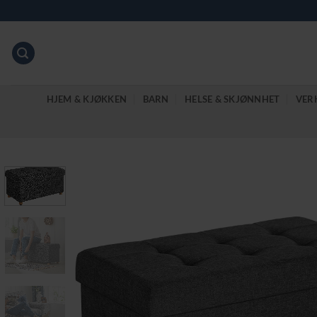
Skip
to
content
HJEM & KJØKKEN
BARN
HELSE & SKJØNNHET
VER