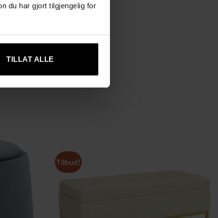
u har gjort tilgjengelig for
nksjon og estetikk til ditt hjem.
TILLAT ALLE
Tilbud!