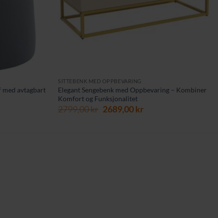
SITTEBENK MED OPPBEVARING
f med avtagbart
Elegant Sengebenk med Oppbevaring – Kombiner
Komfort og Funksjonalitet
Opprinnelig
Nåværende
2799,00
kr
2689,00
kr
pris
pris
var:
er:
2799,00 kr.
2689,00 kr.