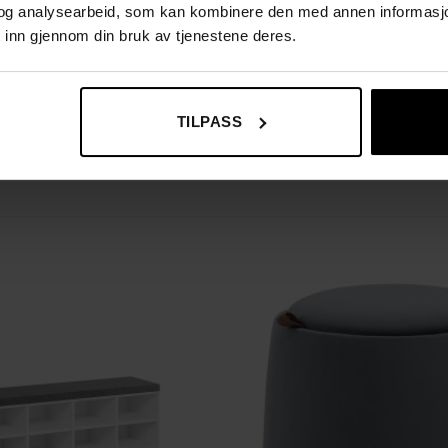
og analysearbeid, som kan kombinere den med annen informasjon d
 inn gjennom din bruk av tjenestene deres.
enne stilrene og praktiske oppbevaringsbenken kan tilføre både fu
TILPASS