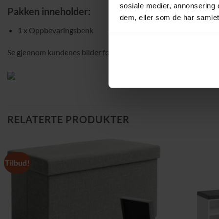
sosiale medier, annonsering 
Pakken inneholder:
dem, eller som de har samlet
1 x Oppbevaringsbenk
Se gjennom kundenes bilder for inspirasjon og oppdag hvordan d
RELATERTE PRODUKTER
Tilbud!