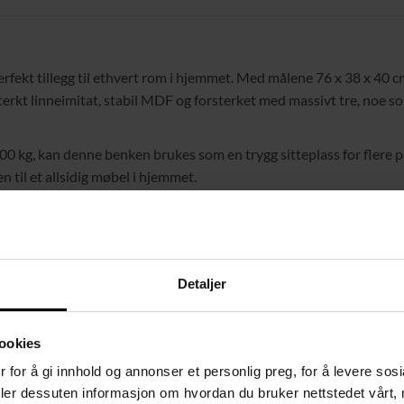
ekt tillegg til ethvert rom i hjemmet. Med målene 76 x 38 x 40 cm
esterkt linneimitat, stabil MDF og forsterket med massivt tre, noe 
kg, kan denne benken brukes som en trygg sitteplass for flere per
en til et allsidig møbel i hjemmet.
Detaljer
Skum, Massivt tre
ookies
 for å gi innhold og annonser et personlig preg, for å levere sos
deler dessuten informasjon om hvordan du bruker nettstedet vårt,