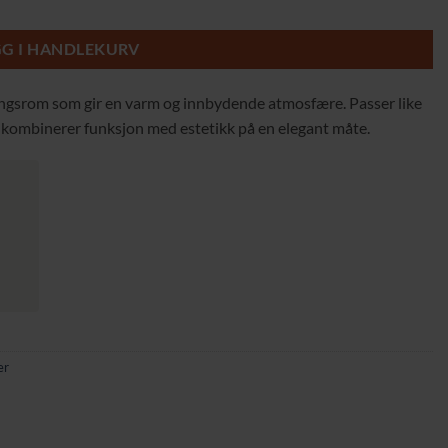
gskapasitet – 76 cm antall
GG I HANDLEKURV
ingsrom som gir en varm og innbydende atmosfære. Passer like
g kombinerer funksjon med estetikk på en elegant måte.
er