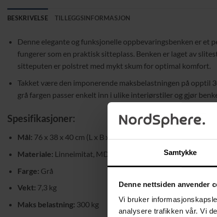
BESKRIVELSE
TILLEGGSINFORMASJON
Denne elegante og funksjonelle oppbevaringsbenken er et perf
fungerer som en praktisk sitteplass. Benken er laget av slit
sitteputen er polstret med mykt skum for optimal komfort.
Takket være den imponerende maksbelastningen på opptil 300 
grå fargen passer enkelt inn i ulike interiørstiler og gjør benk
Spesifikasjoner:
Mål:
76 x 38 x 40 cm (L x B x H)
Samtykke
Materiale:
Linneimitat, MDF (Medium Density Fiberboard), 
Farge:
Grå
Denne nettsiden anvender c
Vekt:
7,3 kg
Vi bruker informasjonskapsler
Maks belastning:
300 kg
analysere trafikken vår. Vi 