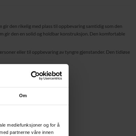
 gir den rikelig med plass til oppbevaring samtidig som den
som gir den en solid og holdbar konstruksjon. Den komfortable
soner eller til oppbevaring av tyngre gjenstander. Den tidløse
Om
iale mediefunksjoner og for å
 med partnerne våre innen