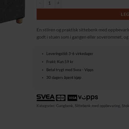
Stilren Oppbevaringsbenk i Grått med Høy Belastnin
LE
En stilren og praktisk sittebenk med oppbevar
godt i stuen som i gangen eller soverommet, o
Leveringstid: 3-6 virkedager
Frakt: Kun 59 kr
Betal trygt med Svea - Vipps
30 dagers åpent kjøp
Kategorier:
Gangbenk
,
Sittebenk med oppbevaring
,
Stol