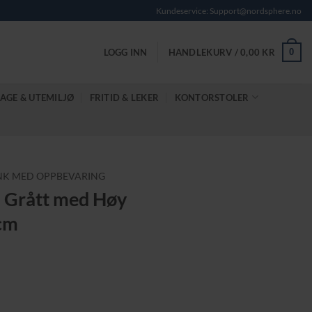
Kundeservice: Support@nordsphere.no
0
LOGG INN
HANDLEKURV /
0,00
KR
AGE & UTEMILJØ
FRITID & LEKER
KONTORSTOLER
NK MED OPPBEVARING
i Grått med Høy
 cm