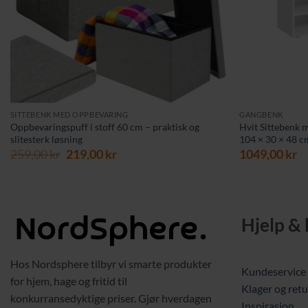
SITTEBENK MED OPPBEVARING
GANGBENK
Oppbevaringspuff i stoff 60 cm – praktisk og
Hvit Sittebenk m
slitesterk løsning
104 × 30 × 48 c
Opprinnelig
Nåværende
259,00
kr
219,00
kr
1049,00
kr
pris
pris
var:
er:
259,00 kr.
219,00 kr.
Hjelp &
Hos Nordsphere tilbyr vi smarte produkter
Kundeservice
for hjem, hage og fritid til
Klager og retu
konkurransedyktige priser. Gjør hverdagen
Inspirasjon