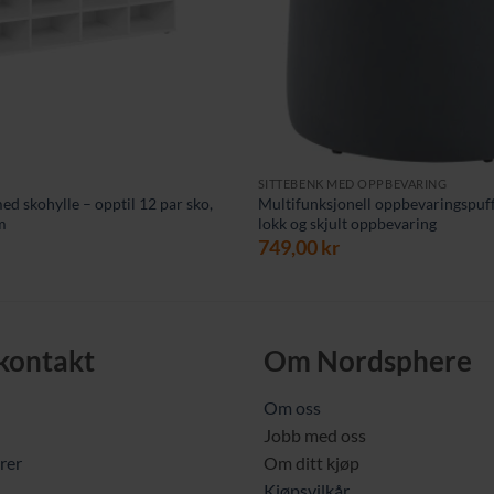
SITTEBENK MED OPPBEVARING
ed skohylle – opptil 12 par sko,
Multifunksjonell oppbevaringspuf
m
lokk og skjult oppbevaring
749,00
kr
 kontakt
Om Nordsphere
Om oss
Jobb med oss
rer
Om ditt kjøp
Kjøpsvilkår