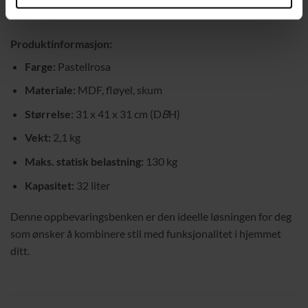
soverommet, gangen eller under et vindu.
Produktinformasjon:
Farge:
Pastellrosa
Materiale:
MDF, fløyel, skum
Størrelse:
31 x 41 x 31 cm (D
B
H)
Vekt:
2,1 kg
Maks. statisk belastning:
130 kg
Kapasitet:
32 liter
Denne oppbevaringsbenken er den ideelle løsningen for deg
som ønsker å kombinere stil med funksjonalitet i hjemmet
ditt.