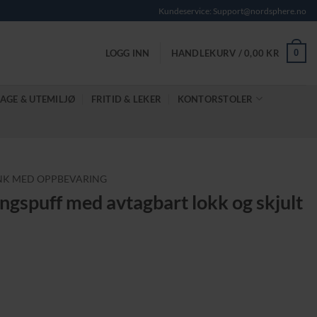
Kundeservice: Support@nordsphere.no
0
LOGG INN
HANDLEKURV /
0,00
KR
AGE & UTEMILJØ
FRITID & LEKER
KONTORSTOLER
NK MED OPPBEVARING
ngspuff med avtagbart lokk og skjult