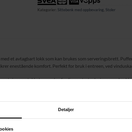
Kategorier:
Sittebenk med oppbevaring
,
Stoler
 med et avtagbart lokk som kan brukes som serveringsbrett. Puffen g
krer enestående komfort. Perfekt for bruk i entreen, ved vinduskar
 mot riper, og takket være den ferdigmonterte designen er den klar
rmeres til et bord med sitt avtagbare lokk.
Detaljer
ookies