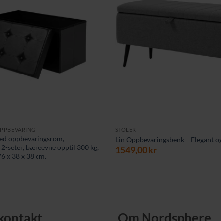
OPPBEVARING
STOLER
med oppbevaringsrom,
Lin Oppbevaringsbenk – Elegant og
2-seter, bæreevne opptil 300 kg,
1549,00
kr
76 x 38 x 38 cm.
 kontakt
Om Nordsphere