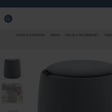
Skip
to
content
HJEM & KJØKKEN
BARN
HELSE & SKJØNNHET
VER