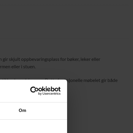
ir skjult oppbevaringsplass for bøker, leker eller
men eller i stuen.
 til bruk med én gang. Dette funksjonelle møbelet gir både
Om