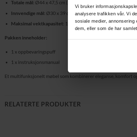
Totale mål:
Ø44 x 47,5 cm (H)
Vi bruker informasjonskapsler
Innvendige mål:
Ø30 x 39 cm (H)
analysere trafikken vår. Vi 
sosiale medier, annonsering 
Maksimal vektkapasitet
: 150 kg
dem, eller som de har samlet
Pakken inneholder:
1 x oppbevaringspuff
1 x instruksjonsmanual
Et multifunksjonelt møbel som kombinerer eleganse, komfort og
RELATERTE PRODUKTER