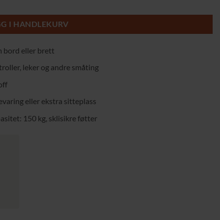
kk og skjult oppbevaring antall
GG I HANDLEKURV
bord eller brett
troller, leker og andre småting
off
varing eller ekstra sitteplass
itet: 150 kg, sklisikre føtter