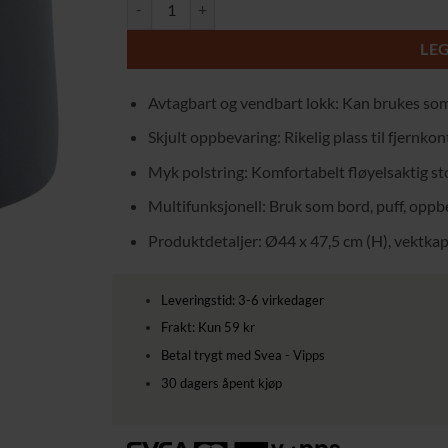
Multifunksjonell oppbevaringspuff med avtagbart lo
LE
Avtagbart og vendbart lokk: Kan brukes som 
Skjult oppbevaring: Rikelig plass til fjernkon
Myk polstring: Komfortabelt fløyelsaktig st
Multifunksjonell: Bruk som bord, puff, oppbe
Produktdetaljer: Ø44 x 47,5 cm (H), vektkapas
Leveringstid: 3-6 virkedager
Frakt: Kun 59 kr
Betal trygt med Svea - Vipps
30 dagers åpent kjøp