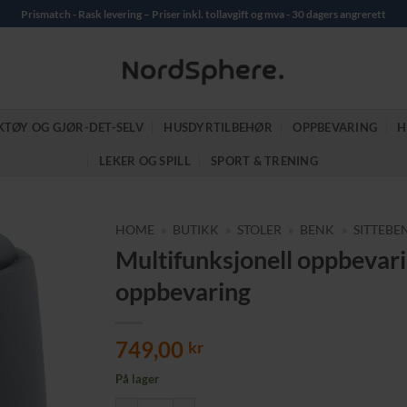
Prismatch - Rask levering – Priser inkl. tollavgift og mva - 30 dagers angrerett
KTØY OG GJØR-DET-SELV
HUSDYRTILBEHØR
OPPBEVARING
H
LEKER OG SPILL
SPORT & TRENING
HOME
»
BUTIKK
»
STOLER
»
BENK
»
SITTEBE
Multifunksjonell oppbevari
oppbevaring
749,00
kr
På lager