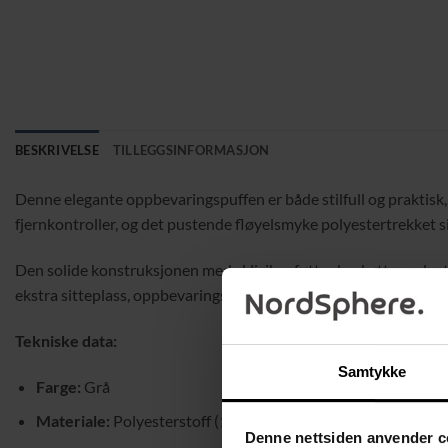
BESKRIVELSE
TILLEGGSINFORMASJON
Denne elegante oppbevaringspuffen er både stilfull og praktisk,
fjernkontroller, og det pustende fløyelsmyke polyestertrekket si
Den solide konstruksjonen med sklisikre føtter beskytter gulvet
ekstra sitteplass, oppbevaringsmuligheter og kan enkelt transfo
Tekniske data:
Samtykke
Farge:
Grå
Materiale:
Polyesterstoff (100%), skum, gummitre
Denne nettsiden anvender c