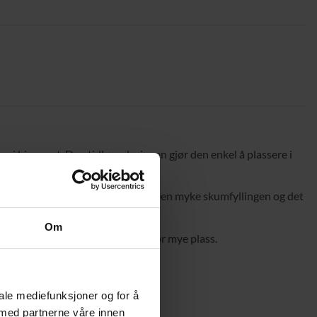
m i hjemmet. Den tidløse designen gjør den enkel å plassere i
 pålitelig styrke og stabilitet. Den myke skumfyllingen og det
Om
e nødvendigheter uten å ta opp for mye plass.
iale mediefunksjoner og for å
 med partnerne våre innen