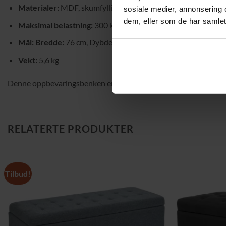
Materialer:
MDF, skumfylling, linstoff
sosiale medier, annonsering 
dem, eller som de har samlet
Maksimal belastning:
300 kg
Mål: Bredde:
76 cm, Dybde: 38 cm, Høyde: 38 cm
Vekt:
5,6 kg
Denne oppbevaringsbenken er en perfekt kombinasjon av stilfull
RELATERTE PRODUKTER
Tilbud!