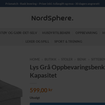
Prismatch - Rask levering – Priser inkl. tollavgift og mva - 30 dagers angrerett
KTØY OG GJØR-DET-SELV
HUSDYRTILBEHØR
OPPBEVARING
H
LEKER OG SPILL
SPORT & TRENING
HOME
»
BUTIKK
»
STOLER
»
BENK
»
SITTEBE
Lys Grå Oppbevaringsbenk 
Kapasitet
599,00
kr
Utsolgt