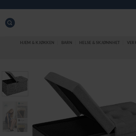
Skip
to
content
HJEM & KJØKKEN
BARN
HELSE & SKJØNNHET
VER