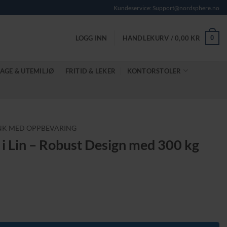
Kundeservice: Support@nordsphere.no
0
LOGG INN
HANDLEKURV /
0,00
KR
AGE & UTEMILJØ
FRITID & LEKER
KONTORSTOLER
NK MED OPPBEVARING
i Lin – Robust Design med 300 kg