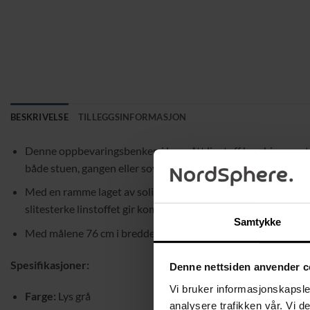
BESKRIVELSE
TILLEGGSINFORMASJON
Denne oppbevaringsbenken i lys grått linstoff kombinerer sti
både stuen, gangen eller soverommet, hvor den gir både prak
Med en ramme laget av solid MDF (Medium Density Fiberboard)
slitesterke linstoffet gir komfortabel sittekomfort, samtidi
Samtykke
Med målene 76 cm i bredde, 38 cm i dybde og 38 cm i høyde, e
Spesifikasjoner:
Denne nettsiden anvender c
Vi bruker informasjonskapsler
Farge:
Lys grå
analysere trafikken vår. Vi 