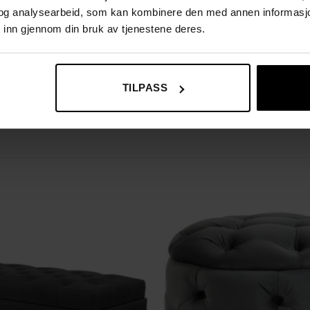
og analysearbeid, som kan kombinere den med annen informasjon d
 inn gjennom din bruk av tjenestene deres.
TILPASS
 design og praktisk funksjon, som løfter ethvert rom i hjemmet di