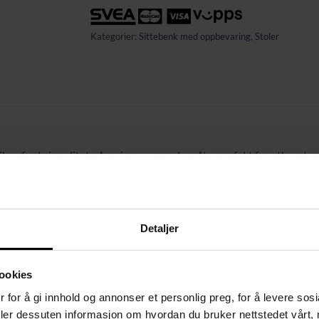
Kategorier:
Sittebenk med oppbevaring
,
Stoler
l og funksjonalitet på en imponerende måte, perfekt for ethvert ro
tisk oppbevaringsplass og ekstra sitteplasser.
 kan denne benken tåle opptil 300 kg i belastning, noe som sikrer
g som den har et moderne, minimalistisk utseende.
Detaljer
r denne benken ideell for oppbevaring av tepper, puter eller andr
ookies
 for å gi innhold og annonser et personlig preg, for å levere sos
deler dessuten informasjon om hvordan du bruker nettstedet vårt,