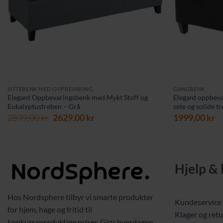
SITTEBENK MED OPPBEVARING
GANGBENK
Elegant Oppbevaringsbenk med Mykt Stoff og
Elegant oppbeva
Eukalyptustreben – Grå
sete og solide t
Opprinnelig
Nåværende
2899,00
kr
2629,00
kr
1999,00
kr
pris
pris
var:
er:
2899,00 kr.
2629,00 kr.
Hjelp &
Hos Nordsphere tilbyr vi smarte produkter
Kundeservice
for hjem, hage og fritid til
Klager og retu
konkurransedyktige priser. Gjør hverdagen