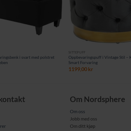
SITTEPUFF
ringsbenk i svart med polstret
Oppbevaringspuff i Vintage Stil –
reben
Smart Forvaring
1199,00
kr
 kontakt
Om Nordsphere
Om oss
Jobb med oss
rer
Om ditt kjøp