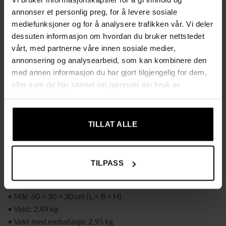
holdbarhet
annonser et personlig preg, for å levere sosiale
✔ Rask montering – foldes opp eller sammen på bare noen
mediefunksjoner og for å analysere trafikken vår. Vi deler
sekunder
dessuten informasjon om hvordan du bruker nettstedet
✔ Myk og komfortabel sitteflate med skumfyll
vårt, med partnerne våre innen sosiale medier,
✔ Stabil konstruksjon med MDF-forsterkning – tåler
annonsering og analysearbeid, som kan kombinere den
belastning opptil 80 kg
med annen informasjon du har gjort tilgjengelig for dem,
eller som de har samlet inn gjennom din bruk av
✔ Stilrent, svart design som passer i stue, soverom, gang eller
tjenestene deres.
kontor
Tekniske data
TILLAT ALLE
• Materiale: Polyester, skum, MDF
• Farge: Svart
• Vanntett: Ja
TILPASS
• Kapasitet: 54 liter
• Maks belastning: 80 kg
• Mål: 60 × 30 × 30 cm (L × B × H)
• Vekt: 2,49 kg
• Vekt med emballasje: 2,95 kg