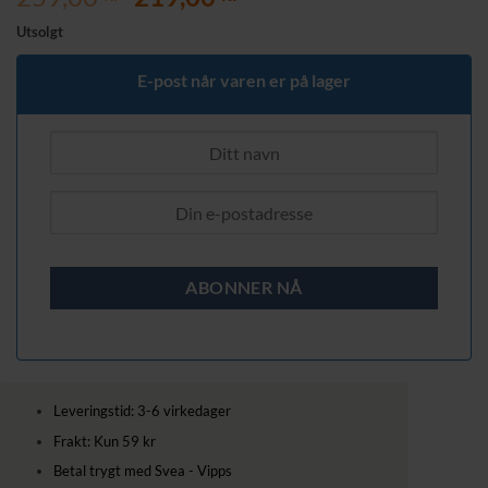
pris
pris
Utsolgt
var:
er:
259,00 kr.
219,00 kr.
E-post når varen er på lager
Leveringstid: 3-6 virkedager
Frakt: Kun 59 kr
Betal trygt med Svea - Vipps