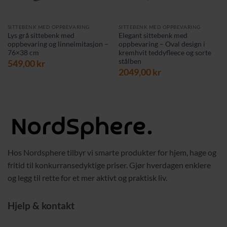
SITTEBENK MED OPPBEVARING
SITTEBENK MED OPPBEVARING
Lys grå sittebenk med
Elegant sittebenk med
oppbevaring og linneimitasjon –
oppbevaring – Oval design i
76×38 cm
kremhvit teddyfleece og sorte
stålben
549,00
kr
2049,00
kr
Hos Nordsphere tilbyr vi smarte produkter for hjem, hage og
fritid til konkurransedyktige priser. Gjør hverdagen enklere
og legg til rette for et mer aktivt og praktisk liv.
Hjelp & kontakt