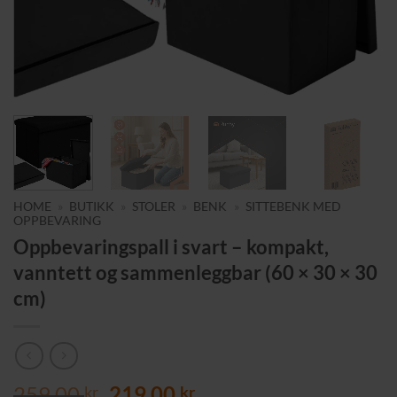
HOME
»
BUTIKK
»
STOLER
»
BENK
»
SITTEBENK MED
OPPBEVARING
Oppbevaringspall i svart – kompakt,
vanntett og sammenleggbar (60 × 30 × 30
cm)
Opprinnelig
Nåværende
259,00
219,00
kr
kr