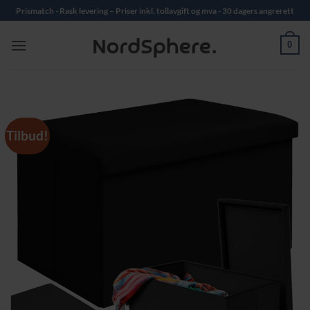
Skip
Prismatch - Rask levering – Priser inkl. tollavgift og mva - 30 dagers angrerett
to
content
0
Tilbud!