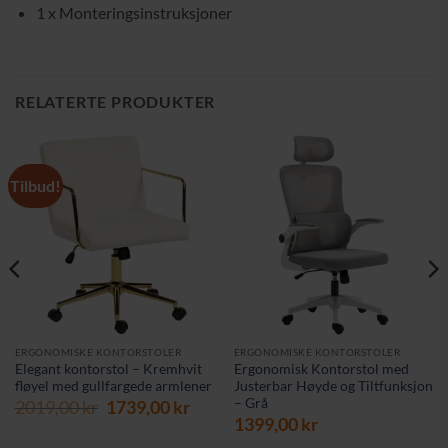
1 x Monteringsinstruksjoner
RELATERTE PRODUKTER
Tilbud!
ERGONOMISKE KONTORSTOLER
ERGONOMISKE KONTORSTOLER
Elegant kontorstol – Kremhvit
Ergonomisk Kontorstol med
fløyel med gullfargede armlener
Justerbar Høyde og Tiltfunksjon
– Grå
Opprinnelig
Nåværende
2019,00
kr
1739,00
kr
pris
pris
1399,00
kr
var:
er: