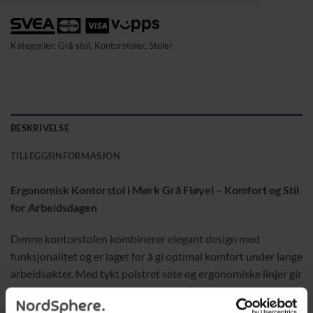
Kategorier:
Grå stol
,
Kontorstoler
,
Stoler
BESKRIVELSE
TILLEGGSINFORMASJON
Ergonomisk Kontorstol i Mørk Grå Fløyel – Komfort og Stil
for Arbeidsdagen
Denne kontorstolen kombinerer elegant design med
funksjonalitet og er laget for å gi optimal komfort under lange
arbeidsøkter. Med tykt polstret sete og ergonomiske linjer gir
stolen utmerket støtte for ryggen. Den justerbare høyden og
gyngefunksjonen gjør stolen ideell både for arbeid og