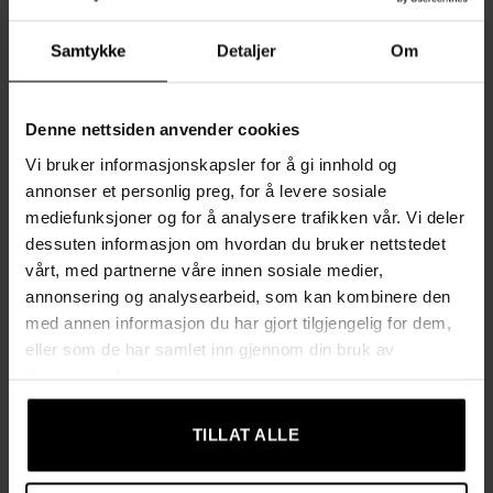
avslapning. Svivelhjulene og den høykvalitets gassfjæren gjør
det enkelt å justere høyden og bevege seg rundt. Et stilig
Samtykke
Detaljer
Om
tilskudd til hjemmekontoret eller arbeidsplassen.
Funksjoner:
Denne nettsiden anvender cookies
Vi bruker informasjonskapsler for å gi innhold og
Ergonomisk Komfort:
Tykk polstring og ergonomiske
annonser et personlig preg, for å levere sosiale
linjer gir ekstra støtte og komfort gjennom lange
mediefunksjoner og for å analysere trafikken vår. Vi deler
arbeidsdager.
dessuten informasjon om hvordan du bruker nettstedet
Justerbar Høyde:
Enkel tilpasning av setehøyde ved hjelp
vårt, med partnerne våre innen sosiale medier,
annonsering og analysearbeid, som kan kombinere den
av gassfjær for å passe skrivebordet og din sittestilling.
med annen informasjon du har gjort tilgjengelig for dem,
Gyngefunksjon:
Gyngefunksjonen gir mulighet for
eller som de har samlet inn gjennom din bruk av
avslapning og strekk i løpet av arbeidsdagen.
tjenestene deres.
Lett Bevegelighet:
Svivelhjulene gir enkel og rask
bevegelse i alle retninger.
TILLAT ALLE
Elegant Design:
Mørk grå fløyel gir stolen et luksuriøst og