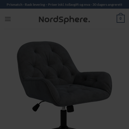
Skip
Prismatch - Rask levering – Priser inkl. tollavgift og mva - 30 dagers angrerett
to
content
0