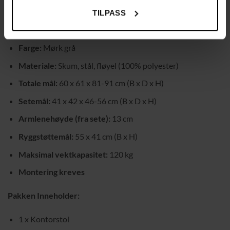
moderne utseende.
TILPASS
Spesifikasjoner:
Farge:
Mørk grå
Materiale:
Skum, stål, fløyel (100% polyester)
Totale mål:
60 x 61 x 81-91 cm (B x D x H)
Setemål:
41 x 42 x 46-56 cm (B x D x H)
Armlenehøyde (fra sete):
13 cm
Ryggstøttemål:
55 x 41 cm (B x H)
Maksimal vektkapasitet:
120 kg
Montering kreves
Pakken Inneholder:
1 x Kontorstol