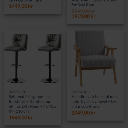
for Små Rom
1449,00
kr
2049,00
kr
Opprinnelig
Nåværende
1919,00
kr
pris
pris
var:
er:
2049,00 kr.
1919,00 kr.
BARSTOLER
LENESTOLER
Sett med 2 Ergonomiske
Skandinavisk lenestol med
Barstoler – Komfort og
naturlig tre og fløyel – Lys
Stil for Ditt Hjem 47 x 41 x
grå med S-fjærer
89–110 cm
2049,00
kr
1949,00
kr