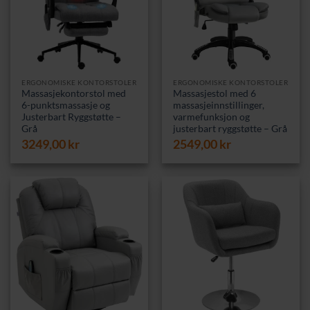
ERGONOMISKE KONTORSTOLER
ERGONOMISKE KONTORSTOLER
Massasjekontorstol med
Massasjestol med 6
6-punktsmassasje og
massasjeinnstillinger,
Justerbart Ryggstøtte –
varmefunksjon og
Grå
justerbart ryggstøtte – Grå
3249,00
kr
2549,00
kr