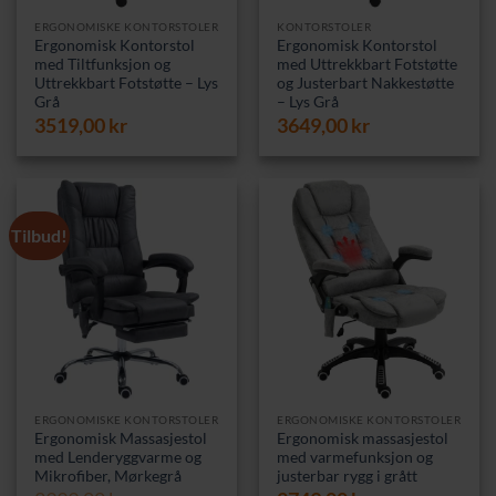
ERGONOMISKE KONTORSTOLER
KONTORSTOLER
Ergonomisk Kontorstol
Ergonomisk Kontorstol
med Tiltfunksjon og
med Uttrekkbart Fotstøtte
Uttrekkbart Fotstøtte – Lys
og Justerbart Nakkestøtte
Grå
– Lys Grå
3519,00
kr
3649,00
kr
Tilbud!
ERGONOMISKE KONTORSTOLER
ERGONOMISKE KONTORSTOLER
Ergonomisk Massasjestol
Ergonomisk massasjestol
med Lenderyggvarme og
med varmefunksjon og
Mikrofiber, Mørkegrå
justerbar rygg i grått