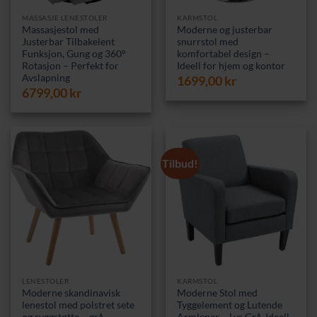
MASSASJE LENESTOLER
KARMSTOL
Massasjestol med
Moderne og justerbar
Justerbar Tilbakelent
snurrstol med
Funksjon, Gung og 360°
komfortabel design –
Rotasjon – Perfekt for
Ideell for hjem og kontor
Avslapning
1699,00
kr
6799,00
kr
Tilbud!
LENESTOLER
KARMSTOL
Moderne skandinavisk
Moderne Stol med
lenestol med polstret sete
Tyggelement og Lutende
og ryggstøtte – grå
Armlener – Lys Grå, Ideell