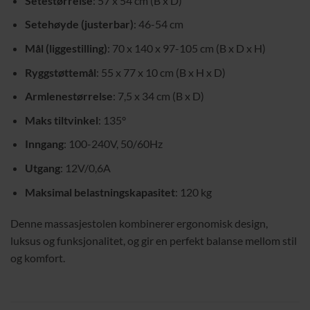
Setestørrelse
: 57 x 54 cm (B x D)
Setehøyde (justerbar)
: 46-54 cm
Mål (liggestilling)
: 70 x 140 x 97-105 cm (B x D x H)
Ryggstøttemål
: 55 x 77 x 10 cm (B x H x D)
Armlenestørrelse
: 7,5 x 34 cm (B x D)
Maks tiltvinkel
: 135°
Inngang
: 100-240V, 50/60Hz
Utgang
: 12V/0,6A
Maksimal belastningskapasitet
: 120 kg
Denne massasjestolen kombinerer ergonomisk design,
luksus og funksjonalitet, og gir en perfekt balanse mellom stil
og komfort.