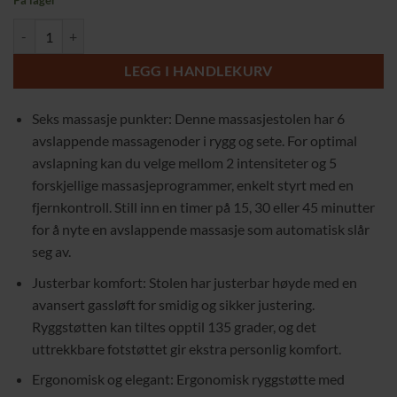
På lager
Recliner Massasjestol med Justerbart Fotstøtte og Vibrasjonsmassasje 
LEGG I HANDLEKURV
Seks massasje punkter: Denne massasjestolen har 6
avslappende massagenoder i rygg og sete. For optimal
avslapning kan du velge mellom 2 intensiteter og 5
forskjellige massasjeprogrammer, enkelt styrt med en
fjernkontroll. Still inn en timer på 15, 30 eller 45 minutter
for å nyte en avslappende massasje som automatisk slår
seg av.
Justerbar komfort: Stolen har justerbar høyde med en
avansert gassløft for smidig og sikker justering.
Ryggstøtten kan tiltes opptil 135 grader, og det
uttrekkbare fotstøttet gir ekstra personlig komfort.
Ergonomisk og elegant: Ergonomisk ryggstøtte med