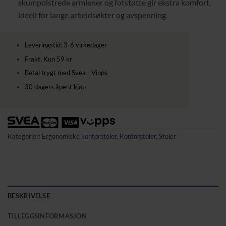
skumpolstrede armlener og fotstøtte gir ekstra komfort,
ideell for lange arbeidsøkter og avspenning.
Leveringstid: 3-6 virkedager
Frakt: Kun 59 kr
Betal trygt med Svea - Vipps
30 dagers åpent kjøp
Kategorier:
Ergonomiske kontorstoler
,
Kontorstoler
,
Stoler
BESKRIVELSE
TILLEGGSINFORMASJON