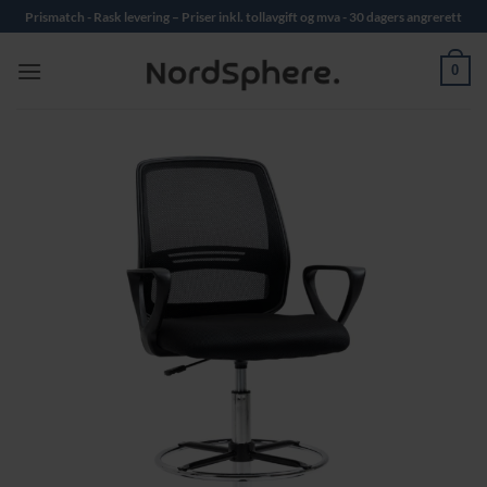
Skip
Prismatch - Rask levering – Priser inkl. tollavgift og mva - 30 dagers angrerett
to
content
0