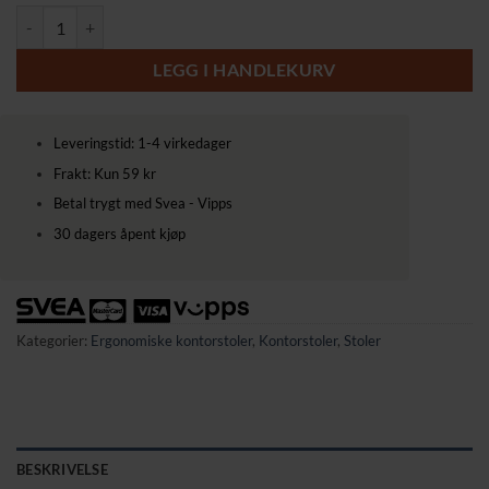
Ergonomisk Kontorstol i Mesh med Justerbar Høyde og Fotstøtte anta
LEGG I HANDLEKURV
Leveringstid: 1-4 virkedager
Frakt: Kun 59 kr
Betal trygt med Svea - Vipps
30 dagers åpent kjøp
Kategorier:
Ergonomiske kontorstoler
,
Kontorstoler
,
Stoler
BESKRIVELSE