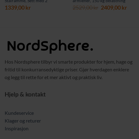
Stålramme, Sett med 2
armlener, 150 kg belastning
Opprinnelig
Nåv
1339,00
kr
2529,00
kr
2409,00
kr
pris
pris
var:
er:
2529,00 kr.
2409,
Hos Nordsphere tilbyr vi smarte produkter for hjem, hage og
fritid til konkurransedyktige priser. Gjør hverdagen enklere
og legg til rette for et mer aktivt og praktisk liv.
Hjelp & kontakt
Kundeservice
Klager og returer
Inspirasjon