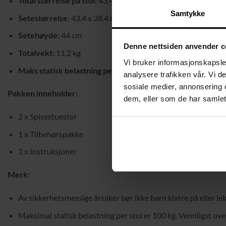
Total størrelse på stol:
43,4 x 43 x 95,5 cm (L x B x H)
Samtykke
Setestørrelse:
43,4 x 38,4 cm (L x B)
Setehøyde:
44 cm
Denne nettsiden anvender c
Totalvekt:
11,2 kg
Vi bruker informasjonskapsler
Maks statisk belastning per stol:
100 kg
analysere trafikken vår. Vi 
sosiale medier, annonsering 
Pakken inneholder:
dem, eller som de har samlet
2 x Spisestuestol
1 x Tilbehørspakke
1 x Instruksjoner
Merk:
Av sikkerhetsmessige årsaker bør ikke barn klatre på eller l
Maksimal statisk belastning per stol er 100 kg. Vennligst ov