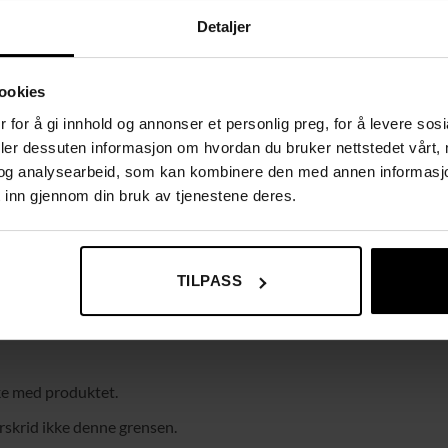
Detaljer
ookies
 for å gi innhold og annonser et personlig preg, for å levere sos
deler dessuten informasjon om hvordan du bruker nettstedet vårt,
og analysearbeid, som kan kombinere den med annen informasjon d
 inn gjennom din bruk av tjenestene deres.
TILPASS
eke med produktet.
erskrid ikke denne grensen.