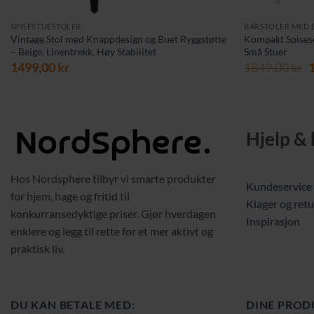
SPISESTUESTOLER
BARSTOLER MED
Vintage Stol med Knappdesign og Buet Ryggstøtte
Kompakt Spiseset
– Beige, Linentrekk, Høy Stabilitet
Små Stuer
O
1499,00
kr
1849,00
kr
p
v
1
Hjelp &
Hos Nordsphere tilbyr vi smarte produkter
Kundeservice
for hjem, hage og fritid til
Klager og retu
konkurransedyktige priser. Gjør hverdagen
Inspirasjon
enklere og legg til rette for et mer aktivt og
praktisk liv.
DU KAN BETALE MED:
DINE PROD