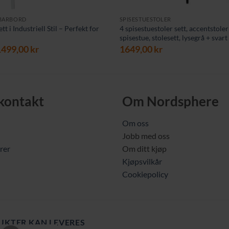
 BARBORD
SPISESTUESTOLER
t i Industriell Stil – Perfekt for
4 spisestuestoler sett, accentstoler
spisestue, stolesett, lysegrå + svart
pprinnelig
Nåværende
1499,00
kr
1649,00
kr
ris
pris
ar:
er:
849,00 kr.
1499,00 kr.
 kontakt
Om Nordsphere
Om oss
Jobb med oss
rer
Om ditt kjøp
Kjøpsvilkår
Cookiepolicy
UKTER KAN LEVERES