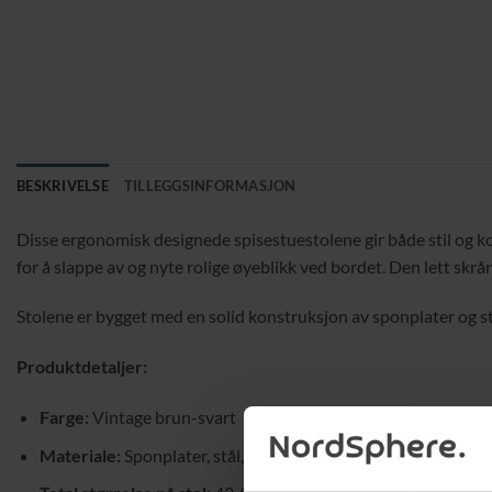
BESKRIVELSE
TILLEGGSINFORMASJON
Disse ergonomisk designede spisestuestolene gir både stil og kom
for å slappe av og nyte rolige øyeblikk ved bordet. Den lett skrå
Stolene er bygget med en solid konstruksjon av sponplater og st
Produktdetaljer:
Farge:
Vintage brun-svart
Materiale:
Sponplater, stål, skum