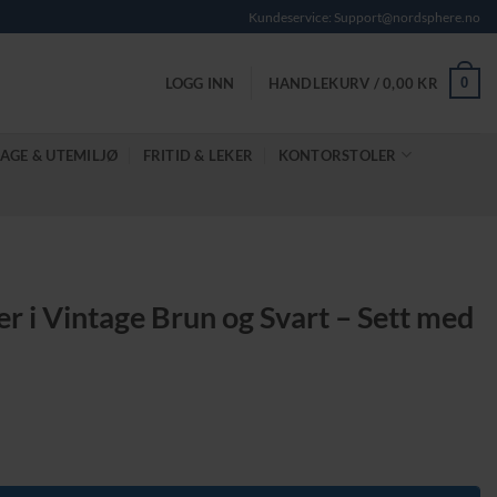
Kundeservice: Support@nordsphere.no
0
LOGG INN
HANDLEKURV /
0,00
KR
AGE & UTEMILJØ
FRITID & LEKER
KONTORSTOLER
r i Vintage Brun og Svart – Sett med