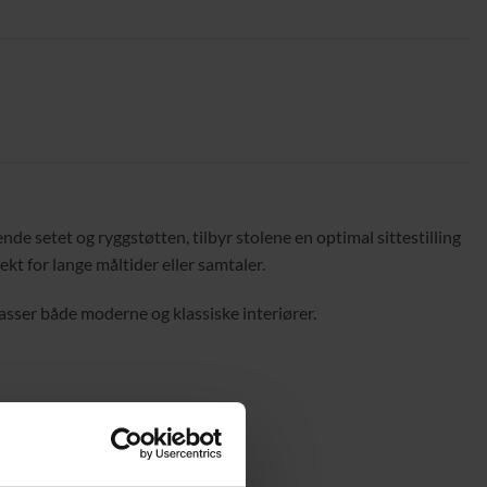
de setet og ryggstøtten, tilbyr stolene en optimal sittestilling
ekt for lange måltider eller samtaler.
asser både moderne og klassiske interiører.