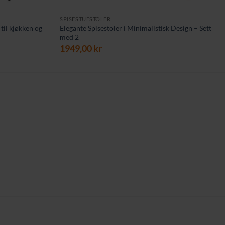
SPISESTUESTOLER
 til kjøkken og
Elegante Spisestoler i Minimalistisk Design – Sett
med 2
1949,00
kr