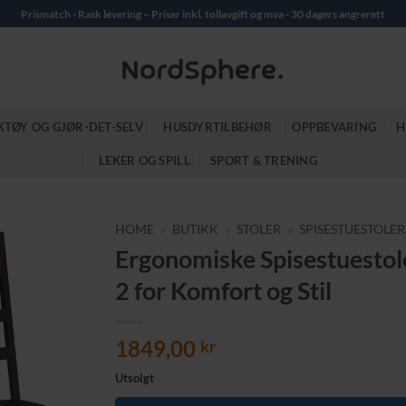
Prismatch - Rask levering – Priser inkl. tollavgift og mva - 30 dagers angrerett
KTØY OG GJØR-DET-SELV
HUSDYRTILBEHØR
OPPBEVARING
H
LEKER OG SPILL
SPORT & TRENING
HOME
»
BUTIKK
»
STOLER
»
SPISESTUESTOLER
Ergonomiske Spisestuestole
2 for Komfort og Stil
1849,00
kr
Utsolgt