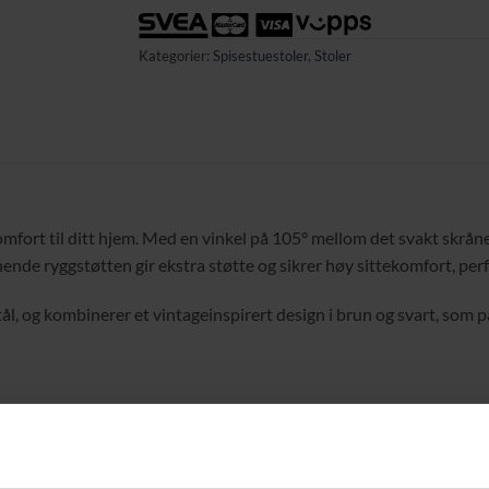
Kategorier:
Spisestuestoler
,
Stoler
fort til ditt hjem. Med en vinkel på 105° mellom det svakt skrånen
nende ryggstøtten gir ekstra støtte og sikrer høy sittekomfort, perf
ål, og kombinerer et vintageinspirert design i brun og svart, som p