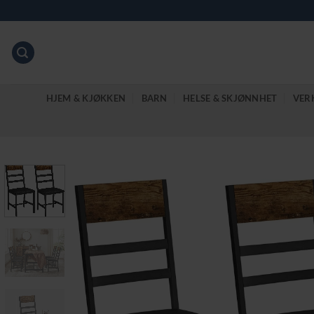
Skip
to
content
HJEM & KJØKKEN
BARN
HELSE & SKJØNNHET
VER