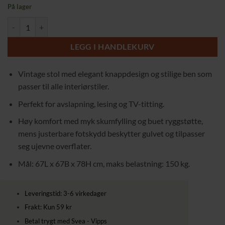
På lager
Vintage Stol med Knappdesign og Buet Ryggstøtte – Beige, Linentrekk, 
LEGG I HANDLEKURV
Vintage stol med elegant knappdesign og stilige ben som
passer til alle interiørstiler.
Perfekt for avslapning, lesing og TV-titting.
Høy komfort med myk skumfylling og buet ryggstøtte,
mens justerbare fotskydd beskytter gulvet og tilpasser
seg ujevne overflater.
Mål: 67L x 67B x 78H cm, maks belastning: 150 kg.
Leveringstid: 3-6 virkedager
Frakt: Kun 59 kr
Betal trygt med Svea - Vipps