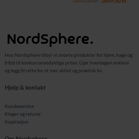
Opprinnelig
Nåv
pris
pris
1849,00
kr
1649,00
kr
pris
pris
var:
er:
var:
er:
2149,00 kr.
1419,00 kr.
1849,00 kr.
1649,
Hos Nordsphere tilbyr vi smarte produkter for hjem, hage og
fritid til konkurransedyktige priser. Gjør hverdagen enklere
og legg til rette for et mer aktivt og praktisk liv.
Hjelp & kontakt
Kundeservice
Klager og returer
Inspirasjon
Om Nordsphere