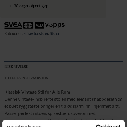
30 dagers åpent kjøp
Kategorier:
Spisestuestoler
,
Stoler
BESKRIVELSE
TILLEGGSINFORMASJON
Klassisk Vintage Stil for Alle Rom
Denne vintage-inspirerte stolen med elegant knappdesign og
et buet ryggstøtte bringer en tidløs sjarm inn i hjemmet ditt.
Passer perfekt i stuen, spisestuen, soverommet,
arbeidsrommet eller på kontoret – et sofistikert tilskudd