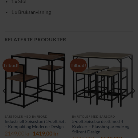
1 x Stol
1 x Bruksanvisning
RELATERTE PRODUKTER
Tilbud!
Tilbud!
BARSTOLER MED BARBORD
BARSTOLER MED BARBORD
Industriell Spisestue i 3-delt Sett
5-delt Spisebordsett med 4
– Kompakt og Moderne Design
Krakker – Plassbesparende og
Stilrent Design
Opprinnelig
Nåværende
2149,00
kr
1419,00
kr