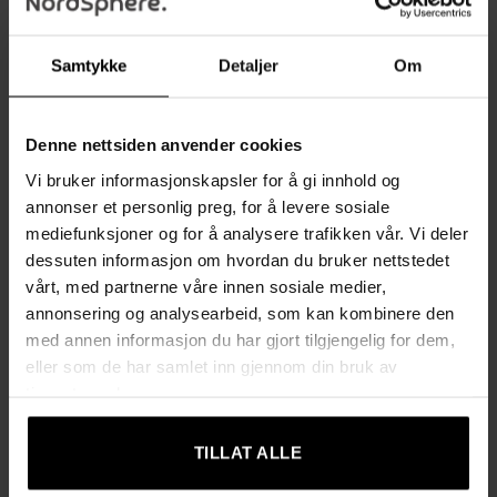
uansett plassering.
Komfortabel og Pustende Materiale
Samtykke
Detaljer
Om
Med myk skumfylling og et linentrekk som puster, tilbyr
denne stolen en behagelig sitteopplevelse. Perfekt for
avslapning eller arbeid, og en ideell kombinasjon av komfort
Denne nettsiden anvender cookies
og stil.
Vi bruker informasjonskapsler for å gi innhold og
annonser et personlig preg, for å levere sosiale
Stabil og Holdbar Konstruksjon
mediefunksjoner og for å analysere trafikken vår. Vi deler
Stolens ramme og ben er laget av solid gummitre, som gir
dessuten informasjon om hvordan du bruker nettstedet
ekstra stabilitet og støtte. Med en maksimal vektkapasitet på
vårt, med partnerne våre innen sosiale medier,
150 kg er den både robust og pålitelig for langvarig bruk.
annonsering og analysearbeid, som kan kombinere den
med annen informasjon du har gjort tilgjengelig for dem,
Justerbare, Sklisikre Føtter
eller som de har samlet inn gjennom din bruk av
De justerbare føttene gir optimal stabilitet og hindrer
tjenestene deres.
glidning, selv på ujevne gulv. Dette beskytter også gulvet mot
riper og skader.
TILLAT ALLE
Enkel Montering