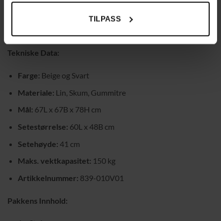
Stolen leveres med en bruksanvisning for rask og enkel
montering, slik at du kan begynne å nyte din nye stol med en
TILPASS
gang.
Tekniske Data:
Farge:
Beige og Svart
Materiale:
Lin, Skum, Gummitre
Mål:
67L x 67B x 78H cm
Setestørrelse:
60L x 48B cm
Setehøyde:
41 cm
Maks. vektkapasitet:
150 kg
Artikkelnummer:
839-010V01
Pakkens Innhold: