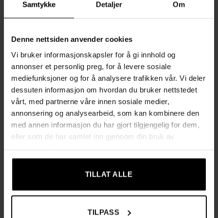
Samtykke
Detaljer
Om
4 uttrekkbare, dype skuffer med total oppbevaringsvolum
på over 28 L
Denne nettsiden anvender cookies
Laget av PP-plast som ikke ruster – et godt valg også i
Vi bruker informasjonskapsler for å gi innhold og
fuktige miljøer som bad
annonser et personlig preg, for å levere sosiale
mediefunksjoner og for å analysere trafikken vår. Vi deler
Hjul gjør den enkel å rulle dit du vil, selv når den er
dessuten informasjon om hvordan du bruker nettstedet
fullastet
vårt, med partnerne våre innen sosiale medier,
annonsering og analysearbeid, som kan kombinere den
Lett å trekke ut for å støvsuge og rengjøre under for
med annen informasjon du har gjort tilgjengelig for dem,
enklere renhold
eller som de har samlet inn gjennom din bruk av
tjenestene deres.
Skillevegg-/baffeldesign som hindrer at skuffene faller ut
når de er helt trukket ut
TILLAT ALLE
Vanntett materiale som passer på bad, kjøkken, vaskerom
og i kjeller
TILPASS