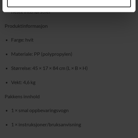
Ren og enkel hvit design som er lett å matche med de
fleste interiørstiler
Produktinformasjon
Farge: hvit
Materiale: PP (polypropylen)
Størrelse: 45 × 17 × 84 cm (L × B × H)
Vekt: 4,6 kg
Pakkens innhold
1 × smal oppbevaringsvogn
1 × instruksjoner/bruksanvisning