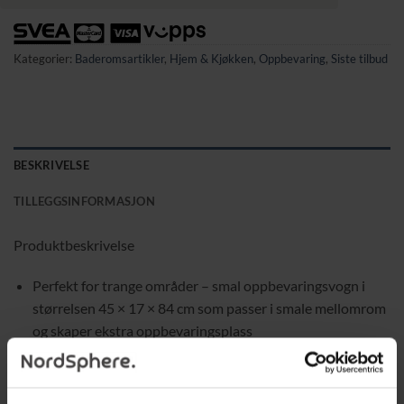
Kategorier:
Baderomsartikler
,
Hjem & Kjøkken
,
Oppbevaring
,
Siste tilbud
BESKRIVELSE
TILLEGGSINFORMASJON
Produktbeskrivelse
Perfekt for trange områder – smal oppbevaringsvogn i
størrelsen 45 × 17 × 84 cm som passer i smale mellomrom
og skaper ekstra oppbevaringsplass
Allsidig bruk til mat, drikke, dusjartikler, hobby, kontor og
baking for en mer effektiv hverdag