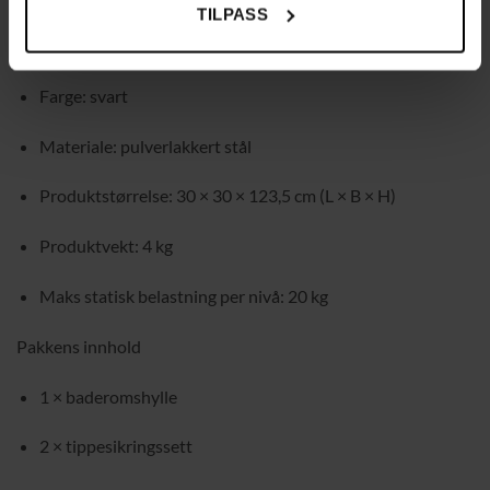
TILPASS
Spesifikasjoner
Farge: svart
Materiale: pulverlakkert stål
Produktstørrelse: 30 × 30 × 123,5 cm (L × B × H)
Produktvekt: 4 kg
Maks statisk belastning per nivå: 20 kg
Pakkens innhold
1 × baderomshylle
2 × tippesikringssett