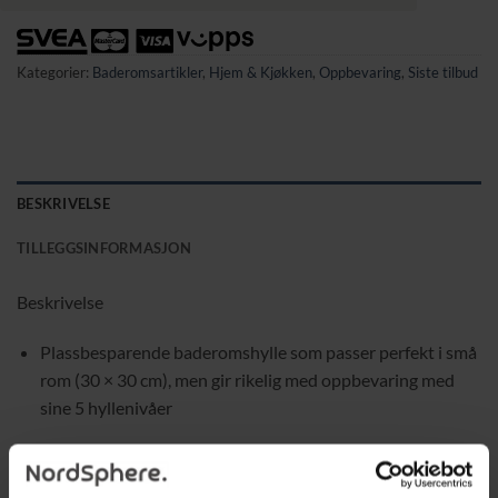
Kategorier:
Baderomsartikler
,
Hjem & Kjøkken
,
Oppbevaring
,
Siste tilbud
BESKRIVELSE
TILLEGGSINFORMASJON
Beskrivelse
Plassbesparende baderomshylle som passer perfekt i små
rom (30 × 30 cm), men gir rikelig med oppbevaring med
sine 5 hyllenivåer
Perfekt for håndklær, lotion, hudpleie og andre
hverdagsprodukter du vil ha lett tilgjengelig