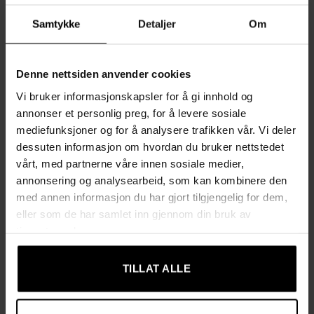
Samtykke
Detaljer
Om
Stabil og robust konstruksjon i pulverlakkert stål der
hvert nivå tåler opptil 20 kg
Denne nettsiden anvender cookies
Justerbare hyller i høyden slik at du kan tilpasse
avstanden etter tingene dine – fra små håndklær til større
Vi bruker informasjonskapsler for å gi innhold og
flasker
annonser et personlig preg, for å levere sosiale
mediefunksjoner og for å analysere trafikken vår. Vi deler
Gjennomtenkte detaljer: 4 justerbare føtter for bedre
dessuten informasjon om hvordan du bruker nettstedet
stabilitet, lett-rengjorte PP-plater som hindrer småting i å
vårt, med partnerne våre innen sosiale medier,
falle gjennom, samt avtakbare kroker til f.eks. badesvamp
annonsering og analysearbeid, som kan kombinere den
med annen informasjon du har gjort tilgjengelig for dem,
Verktøyfri montering og fleksibelt design som er enkelt å
eller som de har samlet inn gjennom din bruk av
bygge ut/justere ved behov
tjenestene deres.
Rustbestandig pulverlakk som er testet i Neutral Salt
TILLAT ALLE
Spray Test i 100 timer av SGS (rapportnr.
GZIN1910056020MR-01), noe som gjør den ekstra godt
egnet til baderomsmiljø