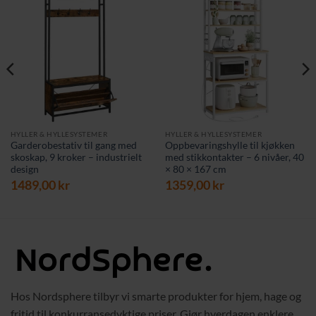
HYLLER & HYLLESYSTEMER
HYLLER & HYLLESYSTEMER
Garderobestativ til gang med
Oppbevaringshylle til kjøkken
skoskap, 9 kroker – industrielt
med stikkontakter – 6 nivåer, 40
design
× 80 × 167 cm
1489,00
kr
1359,00
kr
Hos Nordsphere tilbyr vi smarte produkter for hjem, hage og
fritid til konkurransedyktige priser. Gjør hverdagen enklere