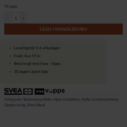
På lager
Baderomshylle over toalett/vaskemaskin med 4 hyller – sølvgrå metall
LEGG I HANDLEKURV
Leveringstid: 3-6 virkedager
Frakt: Kun 59 kr
Betal trygt med Svea - Vipps
30 dagers åpent kjøp
Kategorier:
Baderomsartikler
,
Hjem & Kjøkken
,
Hyller & hyllesystemer
,
Oppbevaring
,
Siste tilbud