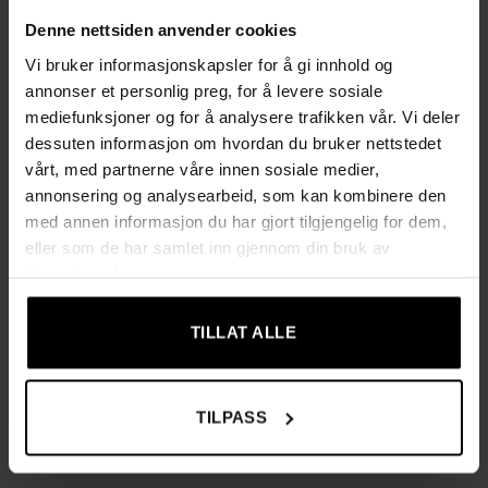
Justerbar nederste hylle som ikke hindrer toalettdelokket
Denne nettsiden anvender cookies
og passer ulike toalettmodeller
Vi bruker informasjonskapsler for å gi innhold og
Forstørret bunn for bedre stabilitet og mindre vingling
annonser et personlig preg, for å levere sosiale
mediefunksjoner og for å analysere trafikken vår. Vi deler
Justerbare føtter som gir god balanse selv på ujevne gulv
dessuten informasjon om hvordan du bruker nettstedet
vårt, med partnerne våre innen sosiale medier,
Enkel montering uten skruer eller skiftenøkkel – sett
annonsering og analysearbeid, som kan kombinere den
sammen de tydelig merkede delene etter instruksjonene
med annen informasjon du har gjort tilgjengelig for dem,
eller som de har samlet inn gjennom din bruk av
Veltesikring medfølger for ekstra sikkerhet
tjenestene deres.
Produktinformasjon
TILLAT ALLE
Farge: sølvgrå
Materiale: stål
TILPASS
Størrelse: 30 × 83 × 176 cm (D × B × H)