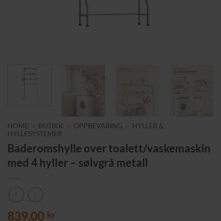
HOME
»
BUTIKK
»
OPPBEVARING
»
HYLLER &
HYLLESYSTEMER
Baderomshylle over toalett/vaskemaskin
med 4 hyller – sølvgrå metall
839,00
kr