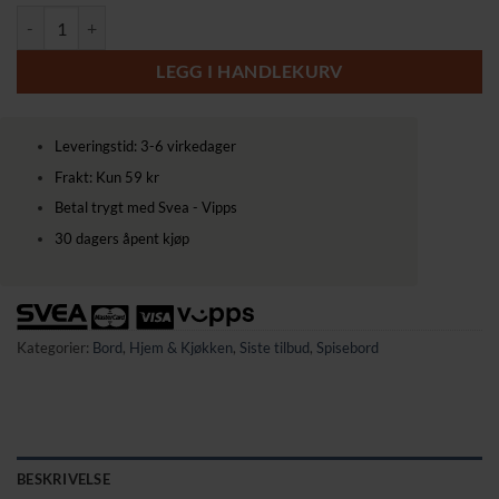
Rundt bord 80 × 75 cm – industriell stil, vintage brun-svart antall
LEGG I HANDLEKURV
Leveringstid: 3-6 virkedager
Frakt: Kun 59 kr
Betal trygt med Svea - Vipps
30 dagers åpent kjøp
Kategorier:
Bord
,
Hjem & Kjøkken
,
Siste tilbud
,
Spisebord
BESKRIVELSE