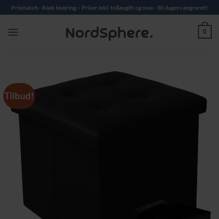
Skip
Prismatch - Rask levering – Priser inkl. tollavgift og mva - 30 dagers angrerett
to
content
0
Tilbud!