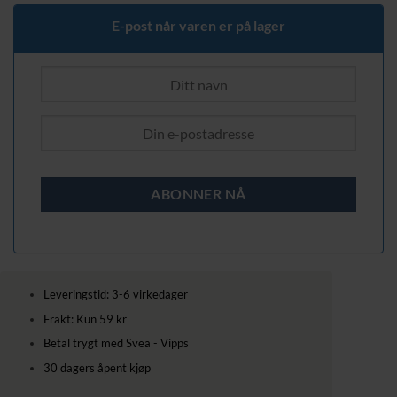
279,00 kr.
199,00 kr.
E-post når varen er på lager
Leveringstid: 3-6 virkedager
Frakt: Kun 59 kr
Betal trygt med Svea - Vipps
30 dagers åpent kjøp