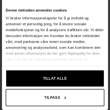
sammen på bare noen sekunder, noe som gjør den enkel å
Denne nettsiden anvender cookies
transportere og lett å rydde bort når den ikke er i bruk.
✔ Det stabile og robuste designet tåler opptil 100 kg
Vi bruker informasjonskapsler for å gi innhold og
belastning, mens det vannavvisende økoskinnet beskytter
annonser et personlig preg, for å levere sosiale
mot søl og fukt.
mediefunksjoner og for å analysere trafikken vår. Vi deler
dessuten informasjon om hvordan du bruker nettstedet
✔ Hvorfor velge denne sittepuffen?
vårt, med partnerne våre innen sosiale medier,
✔ 2-i-1-funksjon – komfortabel sitteplass og oppbevaring i
annonsering og analysearbeid, som kan kombinere den
ett.
med annen informasjon du har gjort tilgjengelig for dem,
✔ Sammenleggbar konstruksjon som tar minimal plass.
eller som de har samlet inn gjennom din bruk av
✔ Romslig oppbevaringsplass på 39 liter.
tjenestene deres.
✔ Stabil og holdbar – tåler opptil 100 kg belastning.
✔ Stilrent, svart design som passer i stue, soverom eller gang.
TILLAT ALLE
✔ Vannavstøtende materiale som er lett å rengjøre.
Spesifikasjoner
:
TILPASS
✔ Kapasitet: 39 liter
✔ Maks belastning: 100 kg