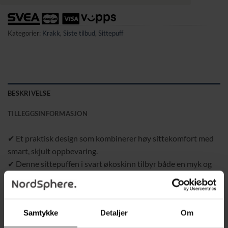
Kategorier:
Krakk
,
Siste tilbud
,
Sittepuff
BESKRIVELSE
TILLEGGSINFORMASJON
✔ Et praktisk design som kombinerer høy sittekomfort med
smart, skjult oppbevaring.
✔ Denne sittepuffen i svart økoskinn tilbyr både en myk og
behagelig sitteflate samt et romslig oppbevaringsrom på 39
liter – perfekt for å holde orden på leker, tepper, blader eller
andre småting.
Samtykke
Detaljer
Om
✔ Med sin sammenleggbare konstruksjon kan puffen foldes