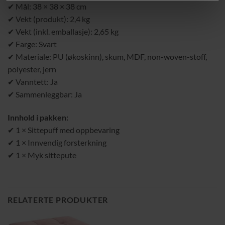
✔ Mål: 38 × 38 × 38 cm
✔ Vekt (produkt): 2,4 kg
✔ Vekt (inkl. emballasje): 2,65 kg
✔ Farge: Svart
✔ Materiale: PU (økoskinn), skum, MDF, non-woven-stoff,
polyester, jern
✔ Vanntett: Ja
✔ Sammenleggbar: Ja
Innhold i pakken:
✔ 1 × Sittepuff med oppbevaring
✔ 1 × Innvendig forsterkning
✔ 1 × Myk sittepute
RELATERTE PRODUKTER