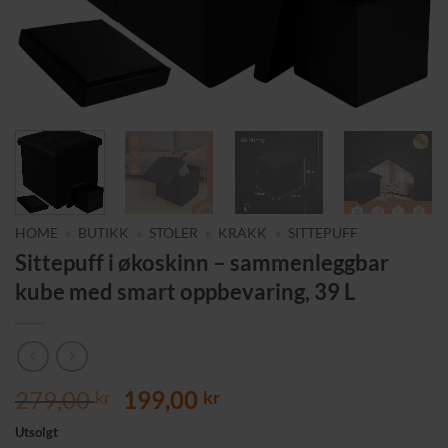
HOME
»
BUTIKK
»
STOLER
»
KRAKK
»
SITTEPUFF
Sittepuff i økoskinn – sammenleggbar
kube med smart oppbevaring, 39 L
Opprinnelig
Nåværende
279,00
199,00
kr
kr
pris
pris
Utsolgt
var:
er: