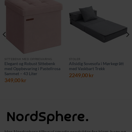
SITTEBENK MED OPPBEVARING
STOLER
Elegant og Robust Sittebenk
Allsidig Sovesofa i Mørkegrått
med Oppbevaring i Pastellrosa
med Vaskbart Trekk
Sammet – 43 Liter
2249,00
kr
349,00
kr
rende
 kr.
Hos Nordsphere tilbyr vi smarte produkter for hjem, hage og