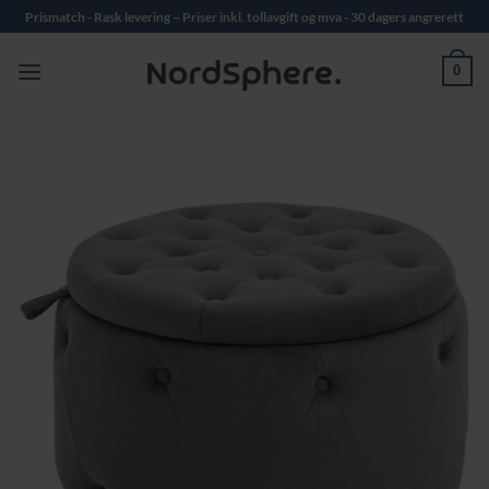
Skip
Prismatch - Rask levering – Priser inkl. tollavgift og mva - 30 dagers angrerett
to
content
0