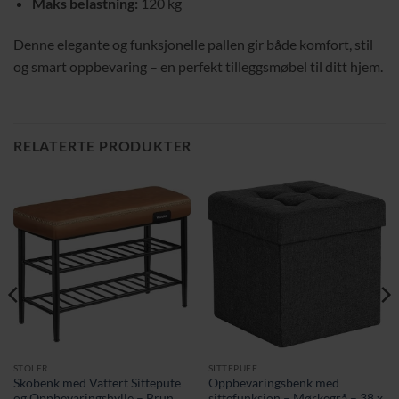
Maks belastning:
120 kg
Denne elegante og funksjonelle pallen gir både komfort, stil
og smart oppbevaring – en perfekt tilleggsmøbel til ditt hjem.
RELATERTE PRODUKTER
STOLER
SITTEPUFF
Skobenk med Vattert Sittepute
Oppbevaringsbenk med
og Oppbevaringshylle – Brun
sittefunksjon – Mørkegrå – 38 x