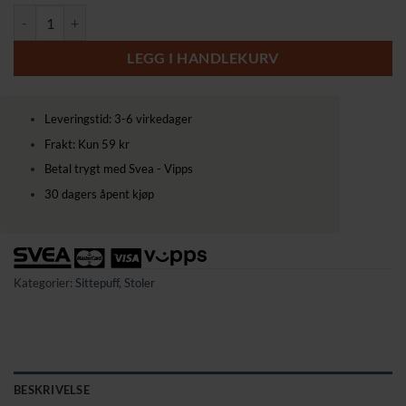
Rund Pall med Oppbevaring og Quiltet Design – Komfort og Eleganse a
LEGG I HANDLEKURV
Leveringstid: 3-6 virkedager
Frakt: Kun 59 kr
Betal trygt med Svea - Vipps
30 dagers åpent kjøp
Kategorier:
Sittepuff
,
Stoler
BESKRIVELSE