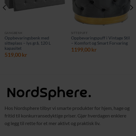
GANGBENK
SITTEPUFF
Oppbevaringsbenk med
Oppbevaringspuff i Vintage Stil
sitteplass – lys grå, 120 L
– Komfort og Smart Forvaring
kapasitet
1199,00
kr
værende
519,00
kr
s
9,00 kr.
Hos Nordsphere tilbyr vi smarte produkter for hjem, hage og
fritid til konkurransedyktige priser. Gjør hverdagen enklere
og legg til rette for et mer aktivt og praktisk liv.