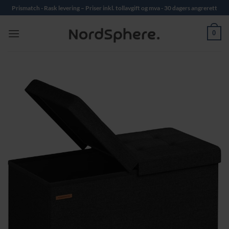
Skip
Prismatch - Rask levering – Priser inkl. tollavgift og mva - 30 dagers angrerett
to
content
0