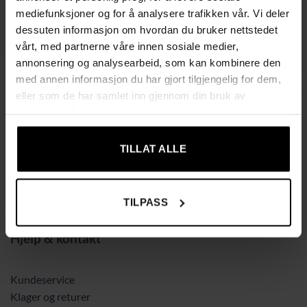
70 × 75 cm
sammenleggbar funksjon –
mediefunksjoner og for å analysere trafikken vår. Vi deler
vintage brun-svart
1439,00
kr
dessuten informasjon om hvordan du bruker nettstedet
1119,00
kr
vårt, med partnerne våre innen sosiale medier,
annonsering og analysearbeid, som kan kombinere den
med annen informasjon du har gjort tilgjengelig for dem,
eller som de har samlet inn gjennom din bruk av
tjenestene deres.
TILLAT ALLE
Hos Nordsphere tilbyr vi smarte produkter for hjem, hage og
fritid til konkurransedyktige priser. Gjør hverdagen enklere
og legg til rette for et mer aktivt og praktisk liv.
TILPASS
Hjelp & kontakt
Kundeservice
Klager og returer