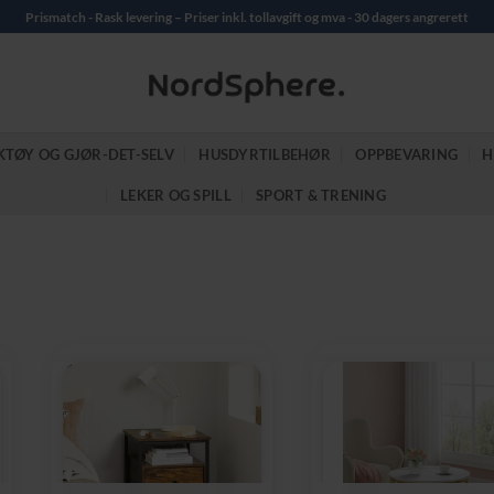
Prismatch - Rask levering – Priser inkl. tollavgift og mva - 30 dagers angrerett
KTØY OG GJØR-DET-SELV
HUSDYRTILBEHØR
OPPBEVARING
H
LEKER OG SPILL
SPORT & TRENING