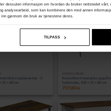
deler dessuten informasjon om hvordan du bruker nettstedet vårt,
og analysearbeid, som kan kombinere den med annen informasjon d
 inn gjennom din bruk av tjenestene deres.
TILPASS
D
KONSOLLBORD
med ekstra oppbevaring – 3
Konsollbord med glass og gull
 × 35 × 80 cm
hyllenivåer, 100 × 35 × 80 cm
759,00
kr