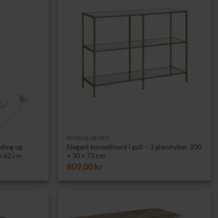
KONSOLLBORD
ading og
Elegant konsollbord i gull – 3 glasshyller, 100
 x 62 cm
× 30 × 73 cm
809,00
kr