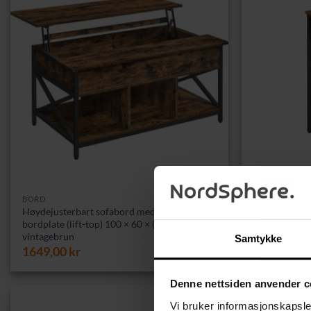
BORD
SIDEBORD
Høydejusterbart sofabord med hevbar
Høyt sidebord
bordplate (lift-top) 100 × 60 × (48–62) cm –
industriell st
vintagebrun
669,00
kr
Samtykke
1649,00
kr
Denne nettsiden anvender c
Vi bruker informasjonskapsler