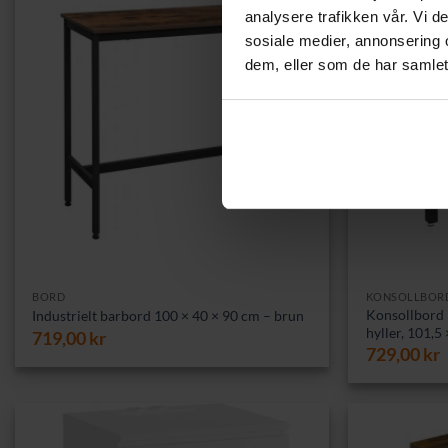
analysere trafikken vår. Vi 
sosiale medier, annonsering 
dem, eller som de har samlet
BORD
KONSOLLBOR
Konsollbord 
Industrielt barbord 100 × 40 × 90 cm – brun
hyller, 101,5
719,00
kr
729,00
kr