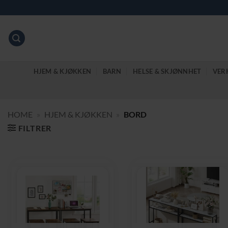
Skip
to
content
HJEM & KJØKKEN
BARN
HELSE & SKJØNNHET
VER
HOME
»
HJEM & KJØKKEN
»
BORD
FILTRER