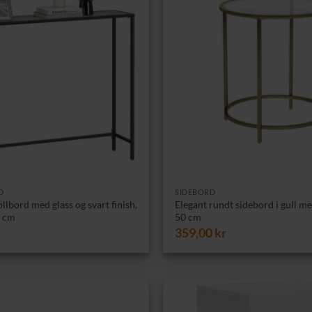
D
SIDEBORD
llbord med glass og svart finish,
Elegant rundt sidebord i gull me
0 cm
50 cm
359,00
kr