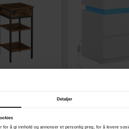
BORD
 med skuff og 2 åpne hyller –
Hvitt nattbord med integrert be
il, vintage brun/svart
× 40 × 55 cm
1259,00
kr
Detaljer
ookies
 for å gi innhold og annonser et personlig preg, for å levere sos