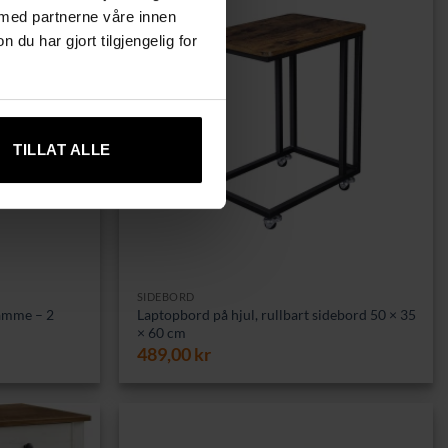
 med partnerne våre innen
u har gjort tilgjengelig for
TILLAT ALLE
SIDEBORD
ramme – 2
Laptopbord på hjul, rullbart sidebord 50 × 35
× 60 cm
489,00
kr