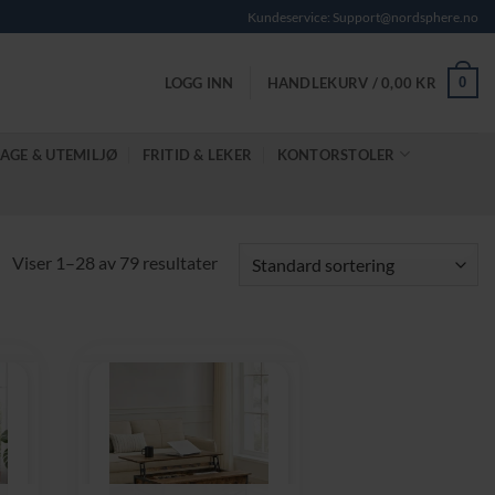
Kundeservice: Support@nordsphere.no
0
LOGG INN
HANDLEKURV /
0,00
KR
AGE & UTEMILJØ
FRITID & LEKER
KONTORSTOLER
Viser 1–28 av 79 resultater