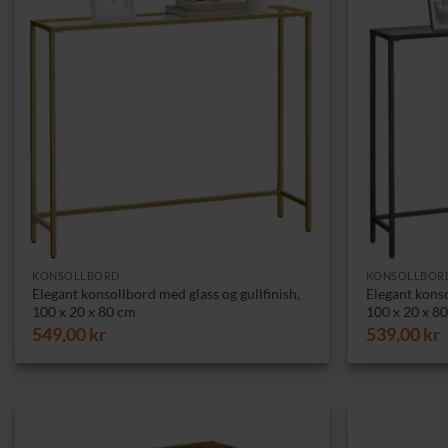
KONSOLLBORD
KONSOLLBOR
Elegant konsollbord med glass og gullfinish,
Elegant konso
100 x 20 x 80 cm
100 x 20 x 8
549,00
kr
539,00
kr