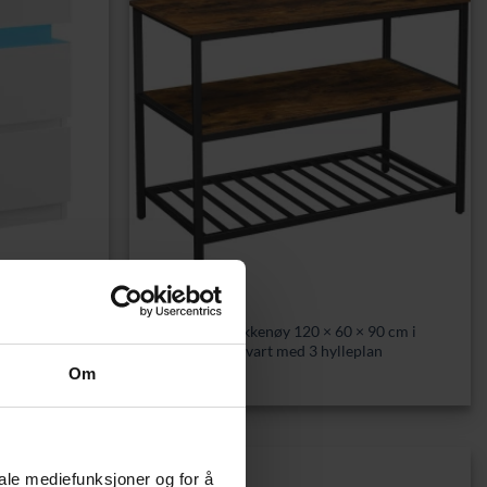
BORD
lysning – 35
Industriell kjøkkenøy 120 × 60 × 90 cm i
vintage brun-svart med 3 hylleplan
1259,00
kr
Om
iale mediefunksjoner og for å