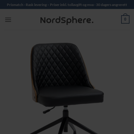
Skip
Prismatch - Rask levering – Priser inkl. tollavgift og mva - 30 dagers angrerett
to
content
0