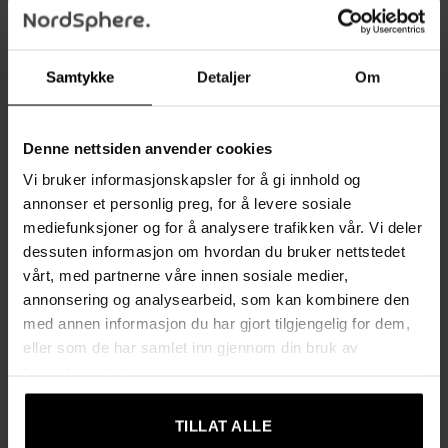
sittestil.
Med en kombinasjon av kunstlær, diamantmønster og en
rygg i tre, tilfører denne stolen en vintagefølelse til ethvert
Samtykke
Detaljer
Om
rom. Uansett hvor du plasserer den, vil du få en perfekt
balanse mellom stil, komfort og ergonomi.
Denne nettsiden anvender cookies
Beskrivelse:
Vi bruker informasjonskapsler for å gi innhold og
Ergonomisk design
: Tjukt polstret sete gir ekstra komfort
annonser et personlig preg, for å levere sosiale
mediefunksjoner og for å analysere trafikken vår. Vi deler
Kunstlær
: Luksuriøst og lettstelt materiale
dessuten informasjon om hvordan du bruker nettstedet
Justerbar sittehøyde
: Tilpass stolen til skrivebordet ditt
vårt, med partnerne våre innen sosiale medier,
og sittestilen din
annonsering og analysearbeid, som kan kombinere den
med annen informasjon du har gjort tilgjengelig for dem,
Høy kvalitets gassløftmekanisme
: For jevn og enkel
eller som de har samlet inn gjennom din bruk av
høydejustering
tjenestene deres.
Svivelsete og hjul
: For enkel bevegelse
Vintage detaljer
: Diamantmønster, kunstlær og trepanel
TILLAT ALLE