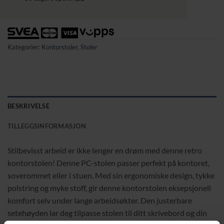
Kategorier:
Kontorstoler
,
Stoler
BESKRIVELSE
TILLEGGSINFORMASJON
Stilbevisst arbeid er ikke lenger en drøm med denne retro
kontorstolen! Denne PC-stolen passer perfekt på kontoret,
soverommet eller i stuen. Med sin ergonomiske design, tykke
polstring og myke stoff, gir denne kontorstolen eksepsjonell
komfort selv under lange arbeidsøkter. Den justerbare
setehøyden lar deg tilpasse stolen til ditt skrivebord og din