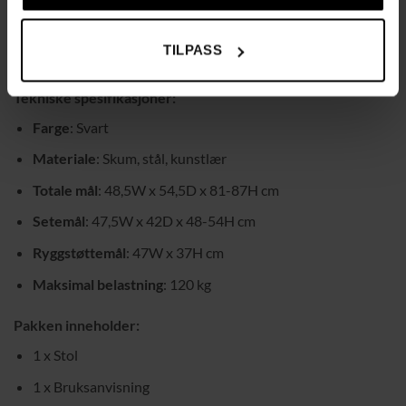
bak gir en elegant touch
Allsidig stil
: Passer perfekt til kontor, stue, soverom og
TILPASS
mer
Tekniske spesifikasjoner:
Farge
: Svart
Materiale
: Skum, stål, kunstlær
Totale mål
: 48,5W x 54,5D x 81-87H cm
Setemål
: 47,5W x 42D x 48-54H cm
Ryggstøttemål
: 47W x 37H cm
Maksimal belastning
: 120 kg
Pakken inneholder:
1 x Stol
1 x Bruksanvisning