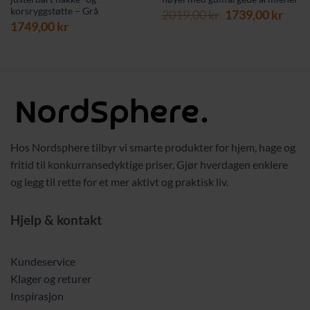
korsryggstøtte – Grå
værende
Opprinnelig
Nåv
2019,00
kr
1739,00
kr
s
1749,00
kr
pris
pris
var:
er:
9,00 kr.
2019,00 kr.
1739,
Hos Nordsphere tilbyr vi smarte produkter for hjem, hage og
fritid til konkurransedyktige priser. Gjør hverdagen enklere
og legg til rette for et mer aktivt og praktisk liv.
Hjelp & kontakt
Kundeservice
Klager og returer
Inspirasjon