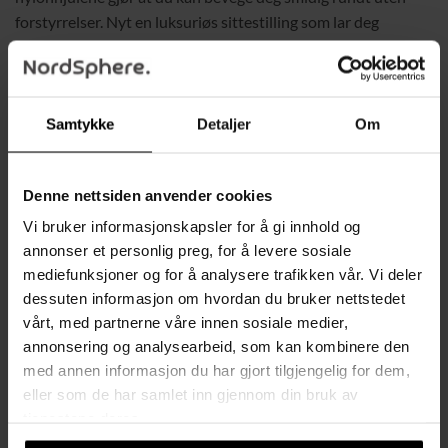
forstyrrelser. Nyt en luksuriøs sittestilling som lar deg
fokusere på oppgavene dine med maksimal komfort.
Holdbarhet og sikkerhet i fokus
Stolen er utstyrt med en automatisk returcylinder som har
Samtykke
Detaljer
Om
bestått TÜV Rheinland-testen i henhold til EN16955:2017-
04, klasse 3, for å sikre høy sikkerhet og pålitelighet.
Sitteputen og ryggstøtten er polstret med høy kvalitet høy-
Denne nettsiden anvender cookies
densitet skum som gir støtte uten å miste formen over tid.
Vi bruker informasjonskapsler for å gi innhold og
Overflaten av slitesterkt, syntetisk lær er lett å rengjøre, noe
annonser et personlig preg, for å levere sosiale
som gjør stolen ideell både for hjem og kontor.
mediefunksjoner og for å analysere trafikken vår. Vi deler
dessuten informasjon om hvordan du bruker nettstedet
Enkel montering og allsidig bruk
vårt, med partnerne våre innen sosiale medier,
Monteringen er enkel og rask – bare stram skruene, så er
annonsering og analysearbeid, som kan kombinere den
stolen klar til bruk. Med sin stilige design passer denne stolen
med annen informasjon du har gjort tilgjengelig for dem,
perfekt inn i ethvert rom, enten du bruker den som en
eller som de har samlet inn gjennom din bruk av
kontorstol eller gamingstol.
tjenestene deres.