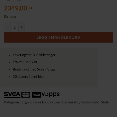
2349,00
kr
På lager
Ergonomisk Gamingstol med Justerbart Fotstøtte og Syntetisk Lær - Sv
LEGG I HANDLEKURV
Leveringstid: 3-6 virkedager
Frakt: Kun 59 kr
Betal trygt med Svea - Vipps
30 dagers åpent kjøp
Kategorier:
Ergonomiske kontorstoler
,
Gamingstol
,
Kontorstoler
,
Stoler