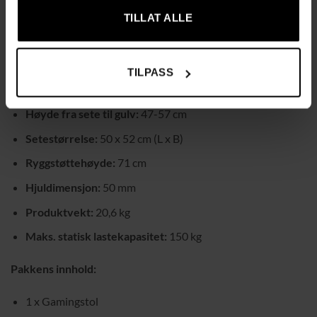
Spesifikasjoner:
TILLAT ALLE
Farge:
Svart & Grå
Materiale:
Høy-densitet skum, nylon, stål, PU
TILPASS
Total størrelse:
67 x 66 x (116-126) cm (L x B x H)
Høyde fra sete til gulv:
47-57 cm
Setestørrelse:
50 x 52 cm (L x B)
Ryggstøttehøyde:
71 cm
Hjuldimensjon:
50 mm
Produktvekt:
20,6 kg
Maks. statisk lastekapasitet:
150 kg
Pakkens innhold:
1 x Gamingstol