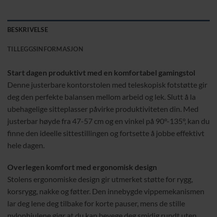
BESKRIVELSE
TILLEGGSINFORMASJON
Start dagen produktivt med en komfortabel gamingstol
Denne justerbare kontorstolen med teleskopisk fotstøtte gir
deg den perfekte balansen mellom arbeid og lek. Slutt å la
ubehagelige sitteplasser påvirke produktiviteten din. Med
justerbar høyde fra 47-57 cm og en vinkel på 90°-135°, kan du
finne den ideelle sittestillingen og fortsette å jobbe effektivt
hele dagen.
Overlegen komfort med ergonomisk design
Stolens ergonomiske design gir utmerket støtte for rygg,
korsrygg, nakke og føtter. Den innebygde vippemekanismen
lar deg lene deg tilbake for korte pauser, mens de stille
nylonhjulene gjør at du kan bevege deg smidig rundt uten