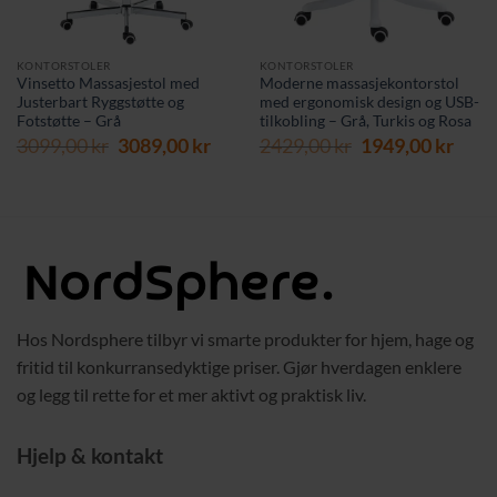
KONTORSTOLER
KONTORSTOLER
Vinsetto Massasjestol med
Moderne massasjekontorstol
Justerbart Ryggstøtte og
med ergonomisk design og USB-
Fotstøtte – Grå
tilkobling – Grå, Turkis og Rosa
Opprinnelig
Nåværende
Opprinnelig
Nåv
3099,00
kr
3089,00
kr
2429,00
kr
1949,00
kr
pris
pris
pris
pris
var:
er:
var:
er:
3099,00 kr.
3089,00 kr.
2429,00 kr.
1949,
Hos Nordsphere tilbyr vi smarte produkter for hjem, hage og
fritid til konkurransedyktige priser. Gjør hverdagen enklere
og legg til rette for et mer aktivt og praktisk liv.
Hjelp & kontakt