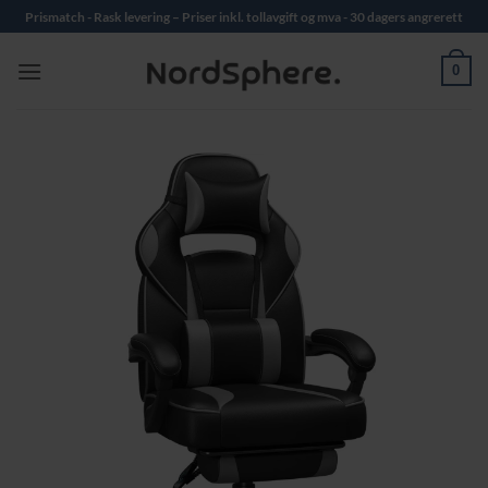
Skip
Prismatch - Rask levering – Priser inkl. tollavgift og mva - 30 dagers angrerett
to
content
0