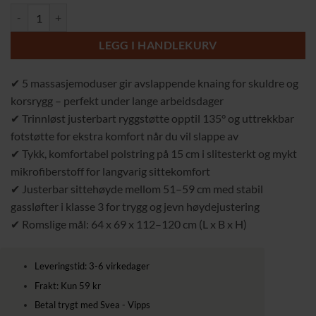
ErgoRelax Massasjestol – Justerbar med Fotstøtte og 5 Massasjeprog
LEGG I HANDLEKURV
✔ 5 massasjemoduser gir avslappende knaing for skuldre og
korsrygg – perfekt under lange arbeidsdager
✔ Trinnløst justerbart ryggstøtte opptil 135° og uttrekkbar
fotstøtte for ekstra komfort når du vil slappe av
✔ Tykk, komfortabel polstring på 15 cm i slitesterkt og mykt
mikrofiberstoff for langvarig sittekomfort
✔ Justerbar sittehøyde mellom 51–59 cm med stabil
gassløfter i klasse 3 for trygg og jevn høydejustering
✔ Romslige mål: 64 x 69 x 112–120 cm (L x B x H)
Leveringstid: 3-6 virkedager
Frakt: Kun 59 kr
Betal trygt med Svea - Vipps