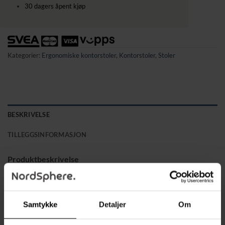
30 dagers åpent kjøp
Kategorier:
Ergonomiske kontorstoler
,
Kontorstoler
,
Stoler
BESKRIVELSE
TILLEGGSINFORMASJON
Produktbeskrivelse
✔ Fem kraftige knaende massasjemoduser som fokuserer på
skuldre og korsrygg for avslapning i løpet av arbeidsdagen
✔ Praktisk, kablet fjernkontroll med oppbevaringslomme på
Samtykke
Detaljer
Om
baksiden av stolen
✔ Ekstra tykk 15 cm polstring i høyytelsesskum trukket i