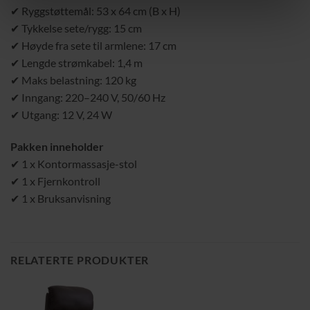
✔ Ryggstøttemål: 53 x 64 cm (B x H)
✔ Tykkelse sete/rygg: 15 cm
✔ Høyde fra sete til armlene: 17 cm
✔ Lengde strømkabel: 1,4 m
✔ Maks belastning: 120 kg
✔ Inngang: 220–240 V, 50/60 Hz
✔ Utgang: 12 V, 24 W
Pakken inneholder
✔ 1 x Kontormassasje-stol
✔ 1 x Fjernkontroll
✔ 1 x Bruksanvisning
RELATERTE PRODUKTER