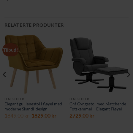
RELATERTE PRODUKTER
Tilbud!
LENESTOLER
LENESTOLER
Elegant gul lenestol i fløyel med
Grå Gyngestol med Matchende
moderne Skandi-design
Fotskammel – Elegant Fløyel
Opprinnelig
Nåværende
1849,00
kr
1829,00
kr
2729,00
kr
pris
pris
var:
er:
1849,00 kr.
1829,00 kr.