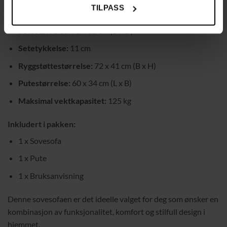
TILPASS
Mål som seng:
72 x 190 x 25 cm (B x D x H)
Setestørrelse:
72 x 62 cm (B x D)
Setetykkelse:
11 cm
Ryggstøttestørrelse:
72 x 41 cm (B x H)
Putestørrelse:
60 x 34 cm (L x B)
Maksimal vektkapasitet:
125 kg
Inkludert i pakken:
1 x Sovesofa
1 x Pute
1 x Bruksanvisning
Denne sovesofaen er det ideelle valget for deg som ønsker en
kombinasjon av funksjonalitet, komfort og stilfull design i
hjemmet.