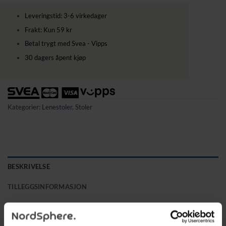
Leveringstid: 3-6 virkedager
Frakt: Kun 59 kr
Betal trygt med Svea - Vipps
30 dagers åpent kjøp
Kategorier:
Lenestoler
,
Stoler
BESKRIVELSE
TILLEGGSINFORMASJON
Denne allsidige sovesofaen gir deg full fleksibilitet og passer
perfekt som lenestol, hvilestol og komfortabel enkeltseng.