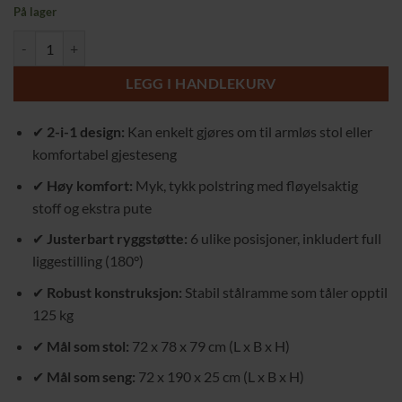
På lager
Multifunksjonell Sovesofa i Fløyel – Justerbar Ryggstøtte og Maksima
LEGG I HANDLEKURV
✔
2-i-1 design:
Kan enkelt gjøres om til armløs stol eller
komfortabel gjesteseng
✔
Høy komfort:
Myk, tykk polstring med fløyelsaktig
stoff og ekstra pute
✔
Justerbart ryggstøtte:
6 ulike posisjoner, inkludert full
liggestilling (180°)
✔
Robust konstruksjon:
Stabil stålramme som tåler opptil
125 kg
✔
Mål som stol:
72 x 78 x 79 cm (L x B x H)
✔
Mål som seng:
72 x 190 x 25 cm (L x B x H)