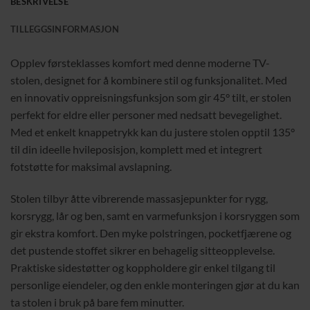
BESKRIVELSE
TILLEGGSINFORMASJON
Opplev førsteklasses komfort med denne moderne TV-
stolen, designet for å kombinere stil og funksjonalitet. Med
en innovativ oppreisningsfunksjon som gir 45° tilt, er stolen
perfekt for eldre eller personer med nedsatt bevegelighet.
Med et enkelt knappetrykk kan du justere stolen opptil 135°
til din ideelle hvileposisjon, komplett med et integrert
fotstøtte for maksimal avslapning.
Stolen tilbyr åtte vibrerende massasjepunkter for rygg,
korsrygg, lår og ben, samt en varmefunksjon i korsryggen som
gir ekstra komfort. Den myke polstringen, pocketfjærene og
det pustende stoffet sikrer en behagelig sitteopplevelse.
Praktiske sidestøtter og koppholdere gir enkel tilgang til
personlige eiendeler, og den enkle monteringen gjør at du kan
ta stolen i bruk på bare fem minutter.