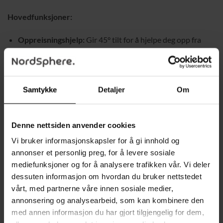
Hovedfunksjoner:
Oppreisningshjelp:
Gir 45° tilt for å hjelpe deg opp fra
stolen med letthet.
Liggfunksjon:
Justerbart ryggstøtte opptil 135° med
integrert fotstøtte.
Samtykke
Detaljer
Om
Massasje og varme:
Åtte vibrerende massasjepunkter og
varme i korsryggen for avslapning.
Denne nettsiden anvender cookies
Komfortabel design:
Tykk polstring, pocketfjærer og
Vi bruker informasjonskapsler for å gi innhold og
pustende polyesterstoff.
annonser et personlig preg, for å levere sosiale
Praktisk bruk:
Sidestøtter og koppholdere for
mediefunksjoner og for å analysere trafikken vår. Vi deler
oppbevaring av eiendeler og drikke.
dessuten informasjon om hvordan du bruker nettstedet
Robust konstruksjon:
Solid metallramme som tåler en
vårt, med partnerne våre innen sosiale medier,
vektkapasitet på opptil 150 kg.
annonsering og analysearbeid, som kan kombinere den
med annen informasjon du har gjort tilgjengelig for dem,