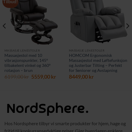
Tilbud!
MASSASJE LENESTOLER
MASSASJE LENESTOLER
Massasjestol med 10
HOMCOM Ergonomisk
vibrasjonspunkter, 145°
Massasjestol med Løftefunksjon
tilbakelent vinkel og 360°
og Justerbar Tilting – Perfekt
rotasjon – brun
for Seniorer og Avslapning
Opprinnelig
Nåværende
6199,00
kr
5559,00
kr
8449,00
kr
pris
pris
var:
er:
6199,00 kr.
5559,00 kr.
Hos Nordsphere tilbyr vi smarte produkter for hjem, hage og
fritid til konkurransedyktige priser. Gjør hverdagen enklere