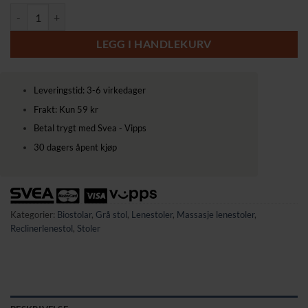
Elektrisk TV-stol med Oppreisningshjelp, Massasje og Korsryggvarme 
LEGG I HANDLEKURV
Leveringstid: 3-6 virkedager
Frakt: Kun 59 kr
Betal trygt med Svea - Vipps
30 dagers åpent kjøp
Kategorier:
Biostolar
,
Grå stol
,
Lenestoler
,
Massasje lenestoler
,
Reclinerlenestol
,
Stoler