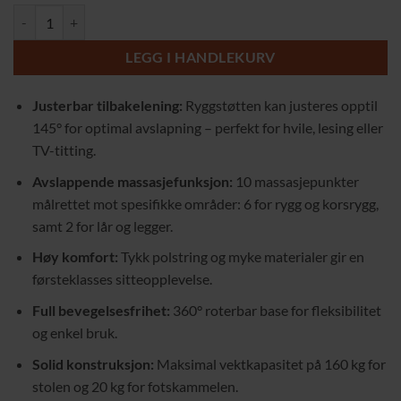
Massasjestol med Vibrasjon, Tilbakelent Funksjon og Fotpall – Komfort 
LEGG I HANDLEKURV
Justerbar tilbakelening:
Ryggstøtten kan justeres opptil
145° for optimal avslapning – perfekt for hvile, lesing eller
TV-titting.
Avslappende massasjefunksjon:
10 massasjepunkter
målrettet mot spesifikke områder: 6 for rygg og korsrygg,
samt 2 for lår og legger.
Høy komfort:
Tykk polstring og myke materialer gir en
førsteklasses sitteopplevelse.
Full bevegelsesfrihet:
360° roterbar base for fleksibilitet
og enkel bruk.
Solid konstruksjon:
Maksimal vektkapasitet på 160 kg for
stolen og 20 kg for fotskammelen.