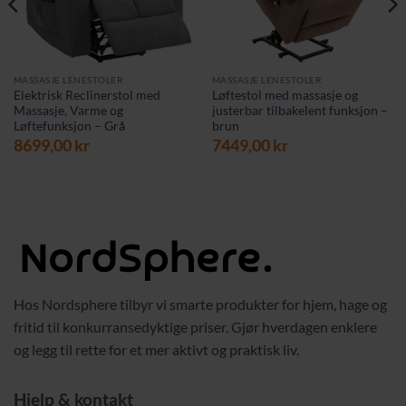
MASSASJE LENESTOLER
MASSASJE LENESTOLER
Elektrisk Reclinerstol med
Løftestol med massasje og
Massasje, Varme og
justerbar tilbakelent funksjon –
Løftefunksjon – Grå
brun
8699,00
kr
7449,00
kr
værende
s
9,00 kr.
Hos Nordsphere tilbyr vi smarte produkter for hjem, hage og
fritid til konkurransedyktige priser. Gjør hverdagen enklere
og legg til rette for et mer aktivt og praktisk liv.
Hjelp & kontakt