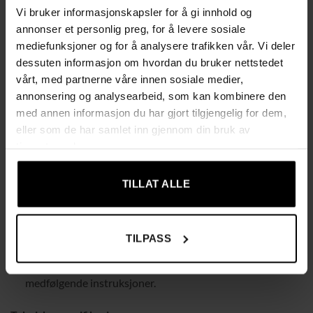
Vi bruker informasjonskapsler for å gi innhold og
145°, noe som gir optimal avslapning for enhver aktivitet.
annonser et personlig preg, for å levere sosiale
Vibrasjonsmassasje:
10 massasjepunkter som stimulerer
mediefunksjoner og for å analysere trafikken vår. Vi deler
blodomløpet og lindrer muskelspenninger i rygg, sete og
dessuten informasjon om hvordan du bruker nettstedet
ben.
vårt, med partnerne våre innen sosiale medier,
annonsering og analysearbeid, som kan kombinere den
Robust konstruksjon:
Metallramme som støtter opptil
med annen informasjon du har gjort tilgjengelig for dem,
160 kg, for trygg og pålitelig bruk.
eller som de har samlet inn gjennom din bruk av
Komfortabel polstring:
Mykt skum i ryggstøtte, sete og
tjenestene deres.
fotpall gir en behagelig sitteopplevelse.
360° dreibar:
Svingbar base gir fleksibilitet og enkel
TILLAT ALLE
bevegelse.
Slitesterkt og lettstelt:
Kunstlær som er enkelt å rengjøre
TILPASS
og tåler daglig bruk.
Enkel montering:
Monteres raskt og enkelt med
medfølgende instruksjoner.