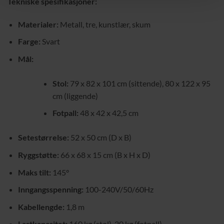
Tekniske spesifikasjoner:
Materialer:
Metall, tre, kunstlær, skum
Farge:
Svart
Mål:
Stol:
79 x 82 x 101 cm (sittende), 80 x 122 x 95
cm (liggende)
Fotpall:
48 x 42 x 42,5 cm
Setestørrelse:
52 x 50 cm (D x B)
Ryggstøtte:
66 x 68 x 15 cm (B x H x D)
Maks tilt:
145°
Inngangsspenning:
100-240V/50/60Hz
Kabellengde:
1,8 m
Lastkapasitet:
160 kg (stol), 20 kg (fotpall)