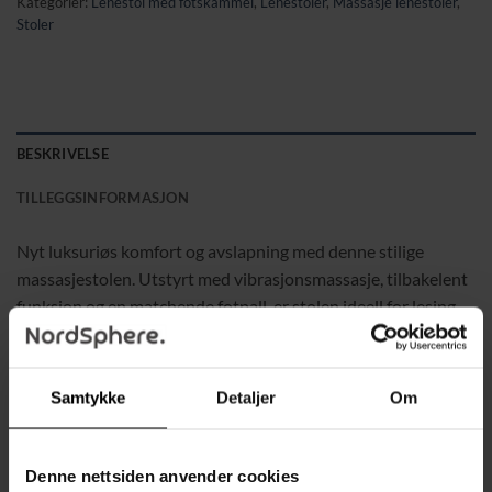
Kategorier:
Lenestol med fotskammel
,
Lenestoler
,
Massasje lenestoler
,
Stoler
BESKRIVELSE
TILLEGGSINFORMASJON
Nyt luksuriøs komfort og avslapning med denne stilige
massasjestolen. Utstyrt med vibrasjonsmassasje, tilbakelent
funksjon og en matchende fotpall, er stolen ideell for lesing,
TV-titting eller bare å slappe av. Den slitesterke overflaten i
kunstlær og den solide metallrammen gjør stolen både
elegant og holdbar.
Samtykke
Detaljer
Om
Egenskaper:
Denne nettsiden anvender cookies
Justerbar tilbakelening:
Ryggstøtten kan lenes opptil