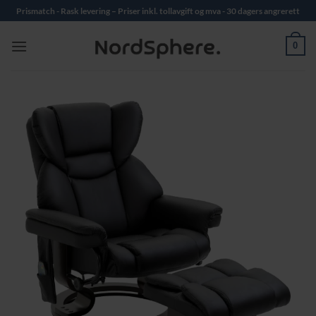
Skip
Prismatch - Rask levering – Priser inkl. tollavgift og mva - 30 dagers angrerett
to
content
0