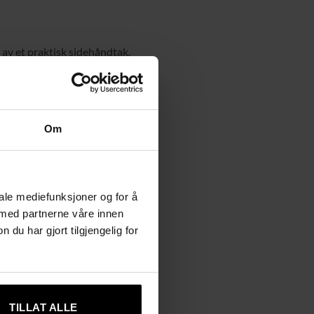
p av et praktisk sidehåndtak.
Om
iale mediefunksjoner og for å
 med partnerne våre innen
u har gjort tilgjengelig for
TILLAT ALLE