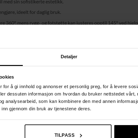
il med sin sofistikerte estetikk.
engjøre, ideelt for daglig bruk.
tere 360°, mens rygg- og fotstøtte kan justeres opptil 145° ved hjel
ggeopplevelse.
kt for mindre rom uten å gå på kompromiss med komforten.
litet og langvarig holdbarhet.
Detaljer
nteringsinstruksjoner.
sjon og kan ikke låses helt i liggende posisjon.
ookies
 for å gi innhold og annonser et personlig preg, for å levere sos
deler dessuten informasjon om hvordan du bruker nettstedet vårt,
og analysearbeid, som kan kombinere den med annen informasjon d
 inn gjennom din bruk av tjenestene deres.
TILPASS