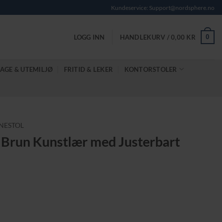
Kundeservice: Support@nordsphere.no
0
LOGG INN
HANDLEKURV /
0,00
KR
AGE & UTEMILJØ
FRITID & LEKER
KONTORSTOLER
NESTOL
 i Brun Kunstlær med Justerbart