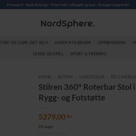
Prismatch - Rask levering – Priser inkl. tollavgift og mva - 30 dagers angrerett
KTØY OG GJØR-DET-SELV
HUSDYRTILBEHØR
OPPBEVARING
H
LEKER OG SPILL
SPORT & TRENING
HOME
»
BUTIKK
»
LENESTOLER
»
RECLINERLE
Stilren 360° Roterbar Stol
Rygg- og Fotstøtte
5279,00
kr
På lager