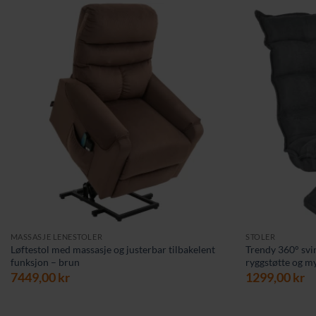
MASSASJE LENESTOLER
STOLER
Løftestol med massasje og justerbar tilbakelent
Trendy 360° svi
funksjon – brun
ryggstøtte og my
7449,00
kr
1299,00
kr