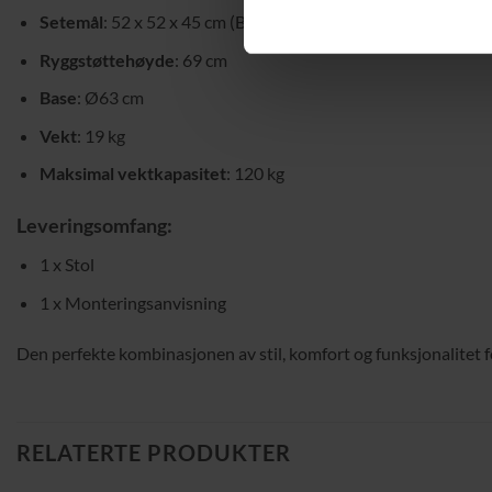
Setemål
: 52 x 52 x 45 cm (B x D x H)
Ryggstøttehøyde
: 69 cm
Base
: Ø63 cm
Vekt
: 19 kg
Maksimal vektkapasitet
: 120 kg
Leveringsomfang:
1 x Stol
1 x Monteringsanvisning
Den perfekte kombinasjonen av stil, komfort og funksjonalitet f
RELATERTE PRODUKTER