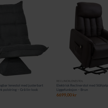
RECLINERLENESTOL
ngbar lenestol med justerbart
Elektrisk Reclinerstol med Ståhjelp
k polstring – Grå lin-look
Liggefunksjon – Brun
6699,00
kr