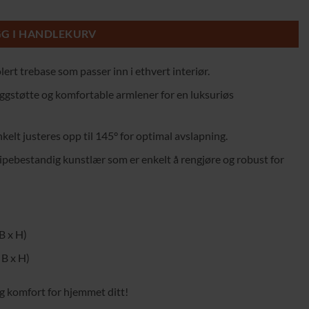
erbart Rygg- og Fotstøtte antall
GG I HANDLEKURV
lert trebase som passer inn i ethvert interiør.
ggstøtte og komfortable armlener for en luksuriøs
kelt justeres opp til 145° for optimal avslapning.
ipebestandig kunstlær som er enkelt å rengjøre og robust for
 B x H)
 B x H)
og komfort for hjemmet ditt!