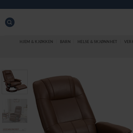
Skip
to
content
HJEM & KJØKKEN
BARN
HELSE & SKJØNNHET
VER