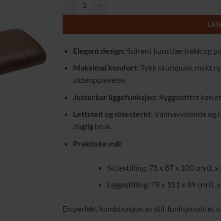
Stilren 360° Roterbar Stol i Brun Kunstlær med Just
LE
Elegant design
: Stilrent kunstlærtrekk og po
Maksimal komfort
: Tykk skumpute, mykt ry
sitteopplevelse.
Justerbar liggefunksjon
: Ryggstøttet kan en
Lettstelt og slitesterkt
: Vannavvisende og r
daglig bruk.
Praktiske mål
:
Sittestilling: 78 x 87 x 100 cm (L x
Liggestilling: 78 x 151 x 89 cm (L x
En perfekt kombinasjon av stil, funksjonalitet 